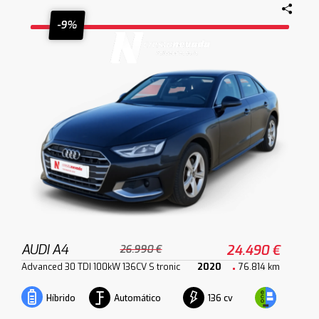
-9%
AUDI A4
24.490 €
26.990 €
Advanced 30 TDI 100kW 136CV S tronic
2020
76.814 km
Automático
136 cv
Híbrido