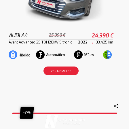
AUDI A4
24.390 €
25.390 €
Avant Advanced 35 TDI 120kW S tronic
2022
103.425 km
Automático
163 cv
Híbrido
VER DETALLES
-7%