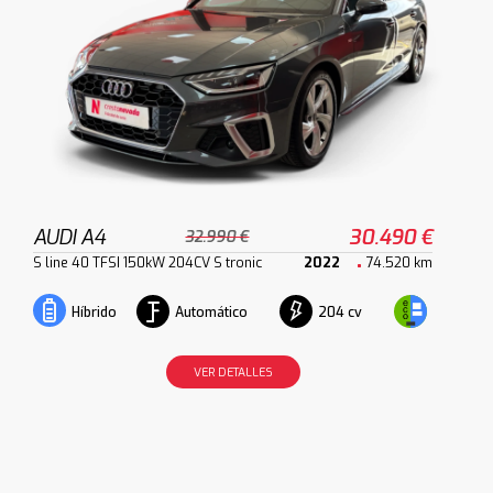
AUDI A4
30.490 €
32.990 €
S line 40 TFSI 150kW 204CV S tronic
2022
74.520 km
Automático
204 cv
Híbrido
VER DETALLES