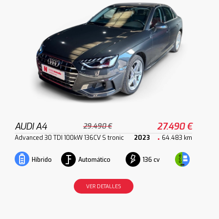
AUDI A4
27.490 €
29.490 €
Advanced 30 TDI 100kW 136CV S tronic
2023
64.483 km
Automático
136 cv
Híbrido
VER DETALLES