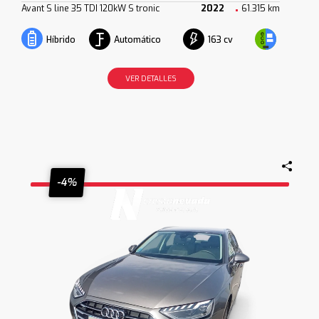
Avant S line 35 TDI 120kW S tronic
2022
61.315 km
Automático
163 cv
Híbrido
VER DETALLES
-4%