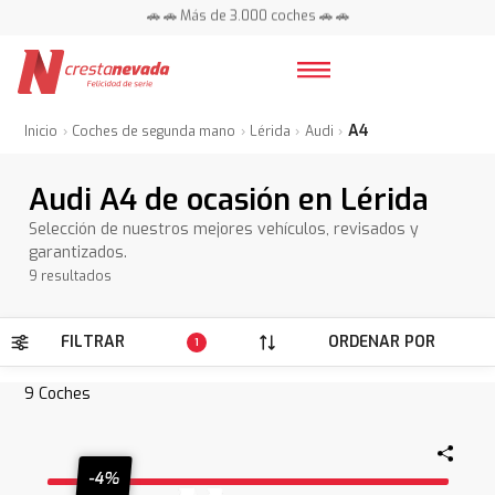
📍 Centros en toda España ⭐
🚗 🚗 Más de 3.000 coches 🚗 🚗
📍 Centros en toda España ⭐
A4
Inicio
Coches de segunda mano
Lérida
Audi
Audi A4 de ocasión en Lérida
Selección de nuestros mejores vehículos, revisados y
garantizados.
9 resultados
FILTRAR
ORDENAR POR
1
9
Coches
-4%