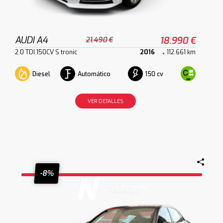
AUDI A4
18.990 €
21.490 €
2.0 TDI 150CV S tronic
2016
112.661 km
Diesel
Automático
150 cv
VER DETALLES
-8%