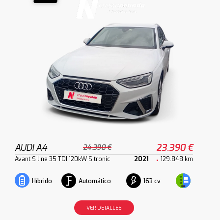
AUDI A4
23.390 €
24.390 €
Avant S line 35 TDI 120kW S tronic
2021
129.848 km
Automático
163 cv
Híbrido
VER DETALLES