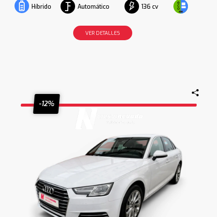
Automático
136 cv
Híbrido
VER DETALLES
-12%