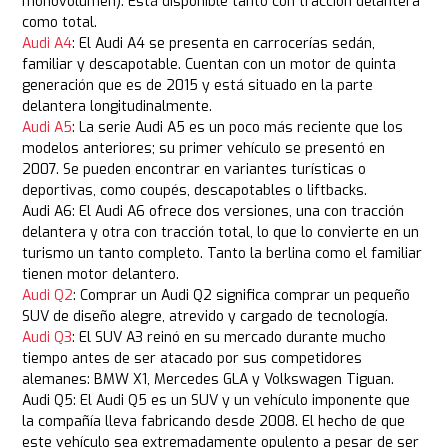
monovolumen). Está disponible tanto con tracción delantera
como total.
Audi A4
: El Audi A4 se presenta en carrocerías sedán,
familiar y descapotable. Cuentan con un motor de quinta
generación que es de 2015 y está situado en la parte
delantera longitudinalmente.
Audi A5
: La serie Audi A5 es un poco más reciente que los
modelos anteriores; su primer vehículo se presentó en
2007. Se pueden encontrar en variantes turísticas o
deportivas, como coupés, descapotables o liftbacks.
Audi A6: El Audi A6 ofrece dos versiones, una con tracción
delantera y otra con tracción total, lo que lo convierte en un
turismo un tanto completo. Tanto la berlina como el familiar
tienen motor delantero.
Audi Q2
: Comprar un Audi Q2 significa comprar un pequeño
SUV de diseño alegre, atrevido y cargado de tecnología.
Audi Q3
: El SUV A3 reinó en su mercado durante mucho
tiempo antes de ser atacado por sus competidores
alemanes: BMW X1, Mercedes GLA y Volkswagen Tiguan.
Audi Q5: El Audi Q5 es un SUV y un vehículo imponente que
la compañía lleva fabricando desde 2008. El hecho de que
este vehículo sea extremadamente opulento a pesar de ser