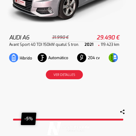
AUDI A6
29.490 €
31.990 €
Avant Sport 40 TDI 150kW quatul S tron.
2021
119.423 km
Automático
204 cv
Híbrido
VER DETALLES
-5%