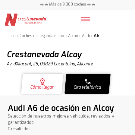
🚗 🚗 Más de 3.000 coches 🚗 🚗
📍 Centros en toda España ⭐
A6
Inicio
Coches de segunda mano
Alcoy
Audi
Crestanevada Alcoy
Av. d'Alacant, 25, 03829 Cocentaina, Alicante
distance
call
Cómo llegar
Cita telefónica
Audi A6 de ocasión en Alcoy
Selección de nuestros mejores vehículos, revisados y
garantizados.
6 resultados