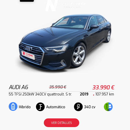
AUDI A6
33.990 €
35.990 €
55 TFSI 250kW 340CV quattroult. S tr.
2019
107.957 km
Automático
340 cv
Híbrido
VER DETALLES