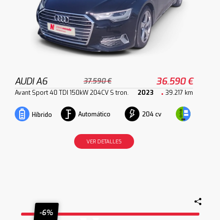
AUDI A6
36.590 €
37.590 €
Avant Sport 40 TDI 150kW 204CV S tron.
2023
39.217 km
Automático
204 cv
Híbrido
VER DETALLES
-6%