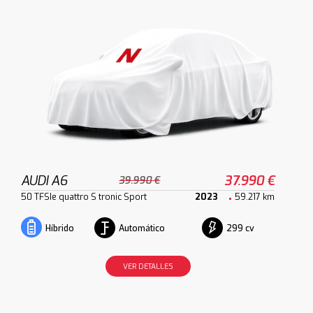
AUDI A6
37.990 €
39.990 €
50 TFSIe quattro S tronic Sport
2023
59.217 km
Automático
299 cv
Híbrido
VER DETALLES