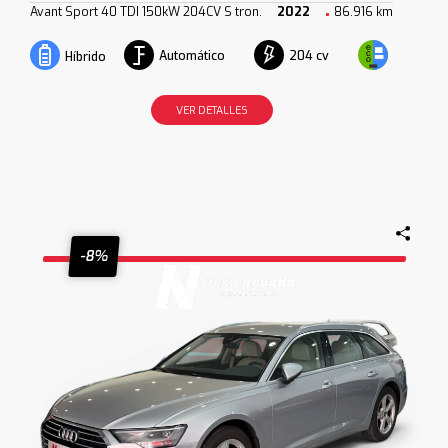
Avant Sport 40 TDI 150kW 204CV S tron.
2022
86.916 km
Automático
204 cv
Híbrido
VER DETALLES
-8%