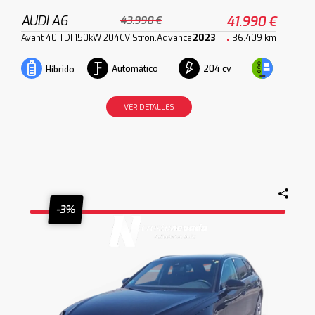
AUDI A6
41.990 €
43.990 €
Avant 40 TDI 150kW 204CV Stron.Advance
2023
36.409 km
Automático
204 cv
Híbrido
VER DETALLES
-3%