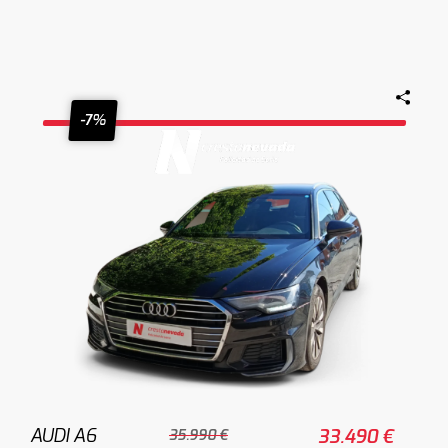
-7%
AUDI A6
33.490 €
35.990 €