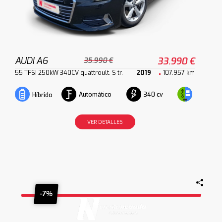
AUDI A6
33.990 €
35.990 €
55 TFSI 250kW 340CV quattroult. S tr.
2019
107.957 km
Automático
340 cv
Híbrido
VER DETALLES
-7%