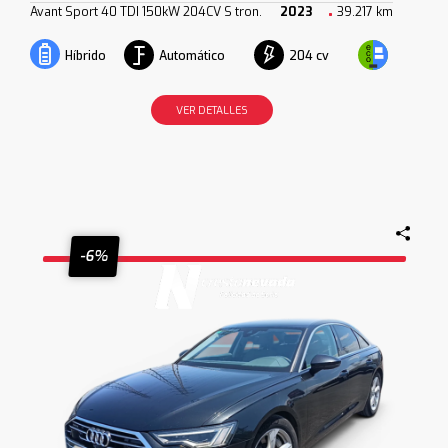
Avant Sport 40 TDI 150kW 204CV S tron.
2023
39.217 km
Automático
204 cv
Híbrido
VER DETALLES
-6%