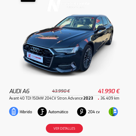
AUDI A6
41.990 €
43.990 €
Avant 40 TDI 150kW 204CV Stron.Advance
2023
36.409 km
Automático
204 cv
Híbrido
VER DETALLES