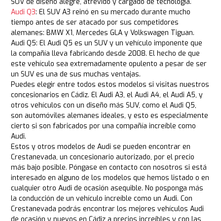
SUV de diseño alegre, atrevido y cargado de tecnología.
Audi Q3
: El SUV A3 reinó en su mercado durante mucho
tiempo antes de ser atacado por sus competidores
alemanes: BMW X1, Mercedes GLA y Volkswagen Tiguan.
Audi Q5: El Audi Q5 es un SUV y un vehículo imponente que
la compañía lleva fabricando desde 2008. El hecho de que
este vehículo sea extremadamente opulento a pesar de ser
un SUV es una de sus muchas ventajas.
Puedes elegir entre todos estos modelos si visitas nuestros
concesionarios en Cádiz. El Audi A3, el Audi A4, el Audi A5, y
otros vehículos con un diseño más SUV, como el Audi Q5,
son automóviles alemanes ideales, y esto es especialmente
cierto si son fabricados por una compañía increíble como
Audi.
Estos y otros modelos de Audi se pueden encontrar en
Crestanevada, un concesionario autorizado, por el precio
más bajo posible. Póngase en contacto con nosotros si está
interesado en alguno de los modelos que hemos listado o en
cualquier otro Audi de ocasión asequible. No posponga más
la conducción de un vehículo increíble como un Audi. Con
Crestanevada podrás encontrar los mejores vehículos Audi
de ocasión y nuevos en Cádiz a precios increíbles y con las