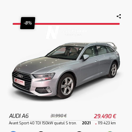
-8%
AUDI A6
29.490 €
31.990 €
Avant Sport 40 TDI 150kW quatul S tron.
2021
119.423 km