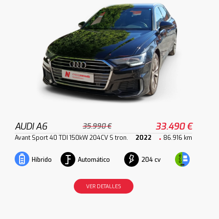
AUDI A6
33.490 €
35.990 €
Avant Sport 40 TDI 150kW 204CV S tron.
2022
86.916 km
Automático
204 cv
Híbrido
VER DETALLES