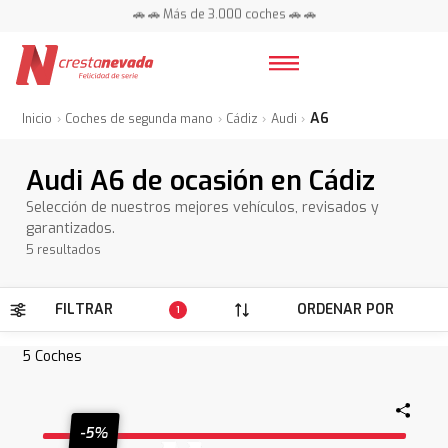
🚗 🚗 Más de 3.000 coches 🚗 🚗
📍 Centros en toda España ⭐
A6
Inicio
Coches de segunda mano
Cádiz
Audi
Audi A6 de ocasión en Cádiz
Selección de nuestros mejores vehículos, revisados y
garantizados.
5 resultados
FILTRAR
ORDENAR POR
1
5
Coches
-5%