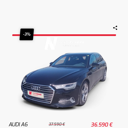
-3%
AUDI A6
36.590 €
37.590 €