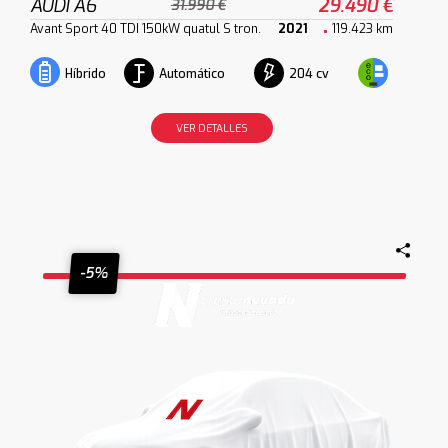
AUDI A6
29.490 €
31.990 €
Avant Sport 40 TDI 150kW quatul S tron.
2021
119.423 km
Automático
204 cv
Híbrido
VER DETALLES
-5%