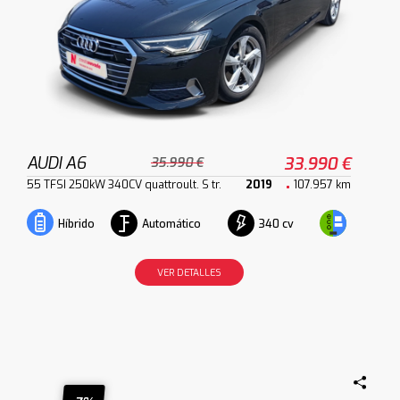
AUDI A6
33.990 €
35.990 €
55 TFSI 250kW 340CV quattroult. S tr.
2019
107.957 km
Automático
340 cv
Híbrido
VER DETALLES