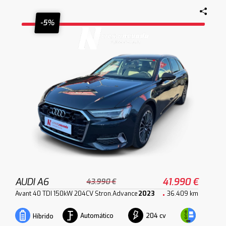
-5%
AUDI A6
41.990 €
43.990 €
Avant 40 TDI 150kW 204CV Stron.Advance
2023
36.409 km
Automático
204 cv
Híbrido