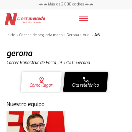
🚗 🚗 Más de 3.000 coches 🚗 🚗
📍 Centros en toda España ⭐
A6
Inicio
Coches de segunda mano
Gerona
Audi
gerona
Carrer Bonastruc de Porta, 19, 17001, Gerona
distance
call
Cómo llegar
Cita telefónica
Nuestro equipo