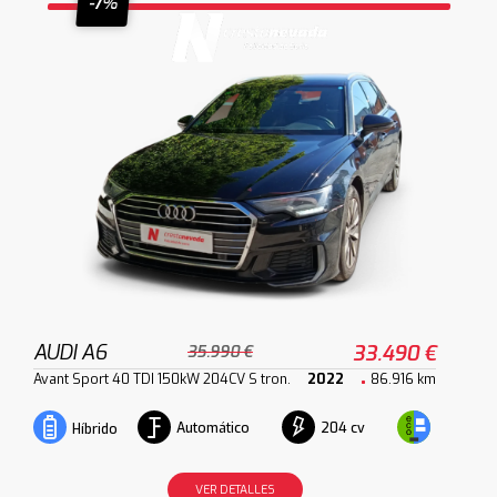
-7%
AUDI A6
33.490 €
35.990 €
Avant Sport 40 TDI 150kW 204CV S tron.
2022
86.916 km
Automático
204 cv
Híbrido
VER DETALLES