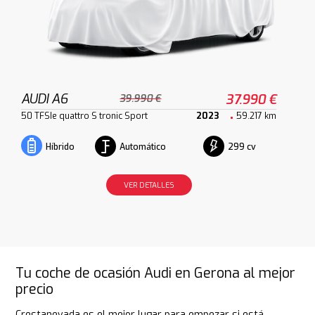
AUDI A6
37.990 €
39.990 €
50 TFSIe quattro S tronic Sport
2023
59.217 km
Automático
299 cv
Híbrido
VER DETALLES
Tu coche de ocasión Audi en Gerona al mejor
precio
Crestanevada es el mejor lugar para empezar si está