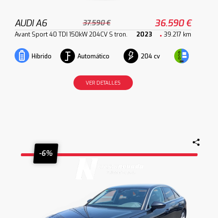
AUDI A6
36.590 €
37.590 €
Avant Sport 40 TDI 150kW 204CV S tron.
2023
39.217 km
Automático
204 cv
Híbrido
VER DETALLES
-6%