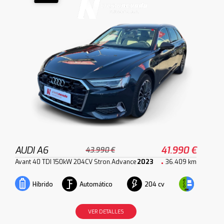
AUDI A6
41.990 €
43.990 €
Avant 40 TDI 150kW 204CV Stron.Advance
2023
36.409 km
Automático
204 cv
Híbrido
VER DETALLES