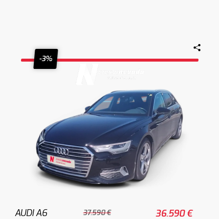
-3%
AUDI A6
36.590 €
37.590 €