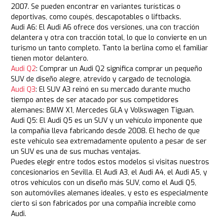
2007. Se pueden encontrar en variantes turísticas o
deportivas, como coupés, descapotables o liftbacks.
Audi A6: El Audi A6 ofrece dos versiones, una con tracción
delantera y otra con tracción total, lo que lo convierte en un
turismo un tanto completo. Tanto la berlina como el familiar
tienen motor delantero.
Audi Q2
: Comprar un Audi Q2 significa comprar un pequeño
SUV de diseño alegre, atrevido y cargado de tecnología.
Audi Q3
: El SUV A3 reinó en su mercado durante mucho
tiempo antes de ser atacado por sus competidores
alemanes: BMW X1, Mercedes GLA y Volkswagen Tiguan.
Audi Q5: El Audi Q5 es un SUV y un vehículo imponente que
la compañía lleva fabricando desde 2008. El hecho de que
este vehículo sea extremadamente opulento a pesar de ser
un SUV es una de sus muchas ventajas.
Puedes elegir entre todos estos modelos si visitas nuestros
concesionarios en Sevilla. El Audi A3, el Audi A4, el Audi A5, y
otros vehículos con un diseño más SUV, como el Audi Q5,
son automóviles alemanes ideales, y esto es especialmente
cierto si son fabricados por una compañía increíble como
Audi.