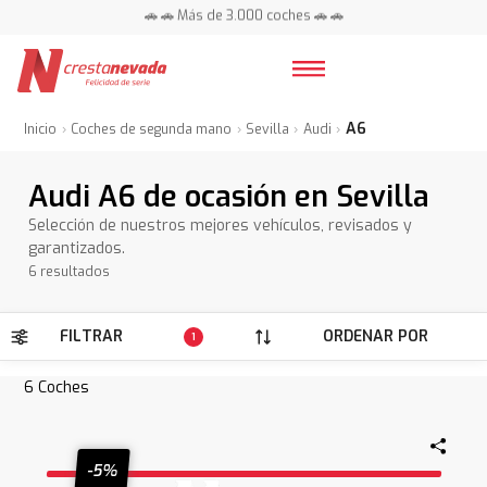
🚗 🚗 Más de 3.000 coches 🚗 🚗
📍 Centros en toda España ⭐
A6
Inicio
Coches de segunda mano
Sevilla
Audi
Audi A6 de ocasión en Sevilla
Selección de nuestros mejores vehículos, revisados y
garantizados.
6 resultados
FILTRAR
ORDENAR POR
1
6
Coches
-5%