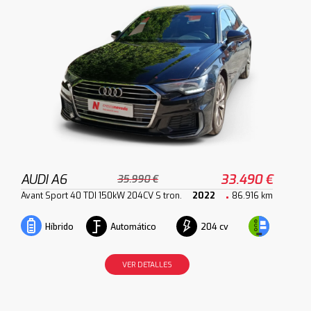
AUDI A6
33.490 €
35.990 €
Avant Sport 40 TDI 150kW 204CV S tron.
2022
86.916 km
Automático
204 cv
Híbrido
VER DETALLES