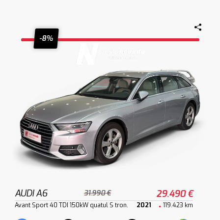
-8%
AUDI A6
29.490 €
31.990 €
Avant Sport 40 TDI 150kW quatul S tron.
2021
119.423 km