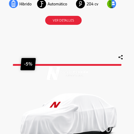
Automático
204 cv
Híbrido
VER DETALLES
-5%