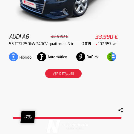
AUDI A6
33.990 €
35.990 €
55 TFSI 250kW 340CV quattroult. S tr.
2019
107.957 km
Automático
340 cv
Híbrido
VER DETALLES
-7%