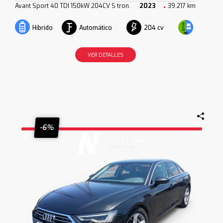
Avant Sport 40 TDI 150kW 204CV S tron.
2023
39.217 km
Automático
204 cv
Híbrido
VER DETALLES
-6%