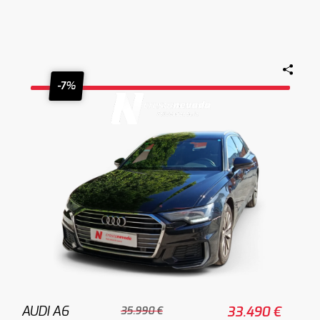
-7%
AUDI A6
33.490 €
35.990 €