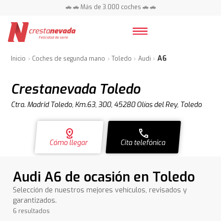
📍 Centros en toda España ⭐
🚗 🚗 Más de 3.000 coches 🚗 🚗
📍 Centros en toda España ⭐
A6
Inicio
Coches de segunda mano
Toledo
Audi
Crestanevada Toledo
Ctra. Madrid Toledo, Km.63, 300, 45280 Olías del Rey, Toledo
distance
call
Cómo llegar
Cita telefónica
Audi A6 de ocasión en Toledo
Selección de nuestros mejores vehículos, revisados y
garantizados.
6 resultados