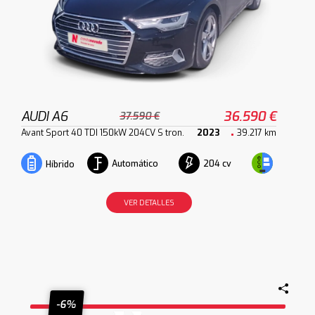
AUDI A6
36.590 €
37.590 €
Avant Sport 40 TDI 150kW 204CV S tron.
2023
39.217 km
Automático
204 cv
Híbrido
VER DETALLES
-6%