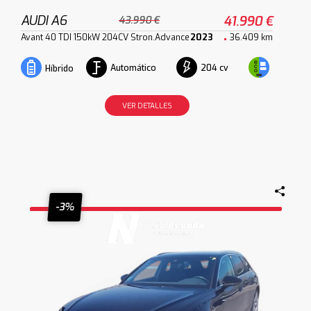
AUDI A6
41.990 €
43.990 €
Avant 40 TDI 150kW 204CV Stron.Advance
2023
36.409 km
Automático
204 cv
Híbrido
VER DETALLES
-3%