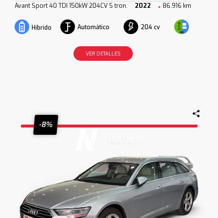
Avant Sport 40 TDI 150kW 204CV S tron.
2022
86.916 km
Automático
204 cv
Híbrido
VER DETALLES
-8%