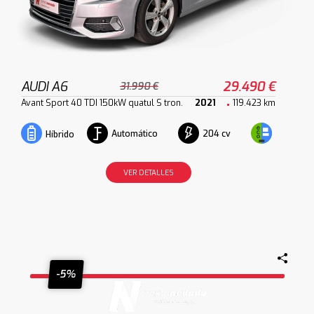
AUDI A6
29.490 €
31.990 €
Avant Sport 40 TDI 150kW quatul S tron.
2021
119.423 km
Automático
204 cv
Híbrido
VER DETALLES
-5%