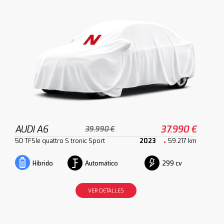
AUDI A6
37.990 €
39.990 €
50 TFSIe quattro S tronic Sport
2023
59.217 km
Automático
299 cv
Híbrido
VER DETALLES