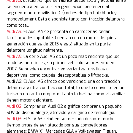
Audi A3
: El Audi A3, que se fabrica desde 1996 y actualmente
se encuentra en su tercera generación, pertenece al
segmento automovilístico C (coches de tipo hatchback y
monovolumen). Está disponible tanto con tracción delantera
como total.
Audi A4
: El Audi A4 se presenta en carrocerías sedán,
familiar y descapotable. Cuentan con un motor de quinta
generación que es de 2015 y está situado en la parte
delantera longitudinalmente.
Audi A5
: La serie Audi A5 es un poco más reciente que los
modelos anteriores; su primer vehículo se presentó en
2007. Se pueden encontrar en variantes turísticas o
deportivas, como coupés, descapotables o liftbacks.
Audi A6: El Audi A6 ofrece dos versiones, una con tracción
delantera y otra con tracción total, lo que lo convierte en un
turismo un tanto completo. Tanto la berlina como el familiar
tienen motor delantero.
Audi Q2
: Comprar un Audi Q2 significa comprar un pequeño
SUV de diseño alegre, atrevido y cargado de tecnología.
Audi Q3
: El SUV A3 reinó en su mercado durante mucho
tiempo antes de ser atacado por sus competidores
alemanes: BMW X1, Mercedes GLA y Volkswagen Tiguan.