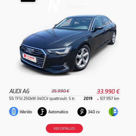
AUDI A6
33.990 €
35.990 €
55 TFSI 250kW 340CV quattroult. S tr.
2019
107.957 km
Automático
340 cv
Híbrido
VER DETALLES