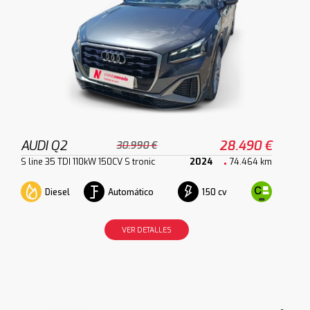
AUDI Q2
28.490 €
30.990 €
S line 35 TDI 110kW 150CV S tronic
2024
74.464 km
Diesel
Automático
150 cv
VER DETALLES