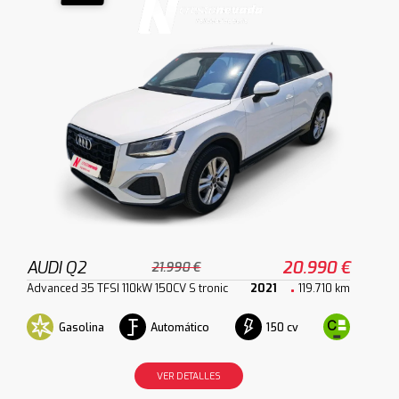
AUDI Q2
20.990 €
21.990 €
Advanced 35 TFSI 110kW 150CV S tronic
2021
119.710 km
Gasolina
Automático
150 cv
VER DETALLES