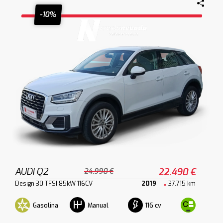
-10%
AUDI Q2
22.490 €
24.990 €
Design 30 TFSI 85kW 116CV
2019
37.715 km
Gasolina
116 cv
Manual