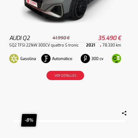
AUDI Q2
35.490 €
41.990 €
SQ2 TFSI 221kW 300CV quattro S tronic
2021
78.330 km
Gasolina
Automático
300 cv
VER DETALLES
-8%