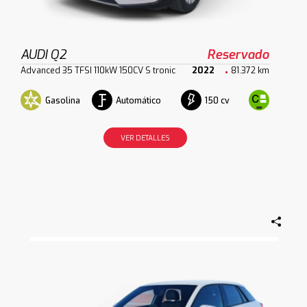
AUDI Q2
Reservado
Advanced 35 TFSI 110kW 150CV S tronic
2022
81.372 km
Gasolina
Automático
150 cv
VER DETALLES