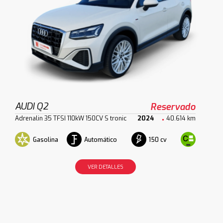
AUDI Q2
Reservado
Adrenalin 35 TFSI 110kW 150CV S tronic
2024
40.614 km
Gasolina
Automático
150 cv
VER DETALLES