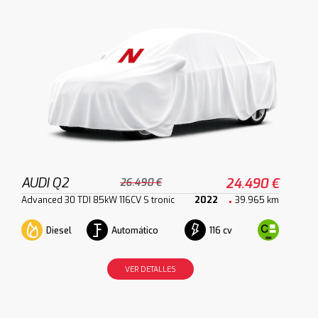
AUDI Q2
24.490 €
26.490 €
Advanced 30 TDI 85kW 116CV S tronic
2022
39.965 km
Diesel
Automático
116 cv
VER DETALLES