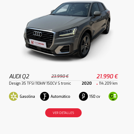
AUDI Q2
21.990 €
23.990 €
Design 35 TFSI 110kW 150CV S tronic
2020
114.209 km
Gasolina
Automático
150 cv
VER DETALLES