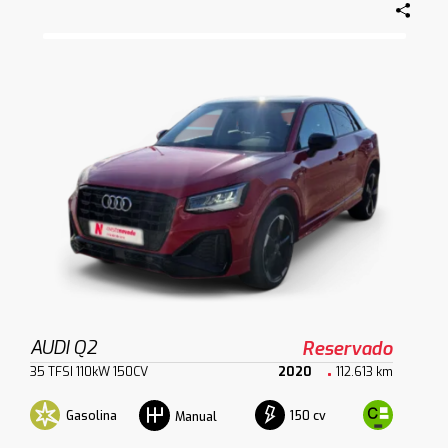
AUDI Q2
Reservado
35 TFSI 110kW 150CV
2020
112.613 km
Gasolina
150 cv
Manual