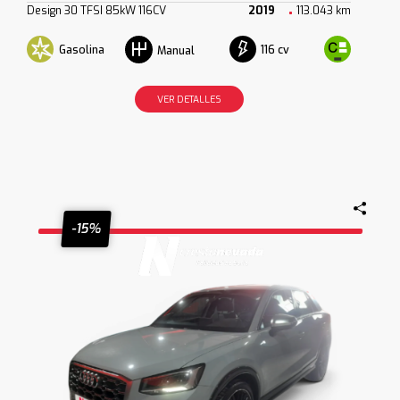
Design 30 TFSI 85kW 116CV
2019
113.043 km
Gasolina
116 cv
Manual
VER DETALLES
-15%