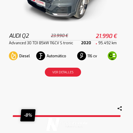
AUDI Q2
21.990 €
23.990 €
Advanced 30 TDI 85kW 116CV S tronic
2020
95.492 km
Diesel
Automático
116 cv
VER DETALLES
-8%