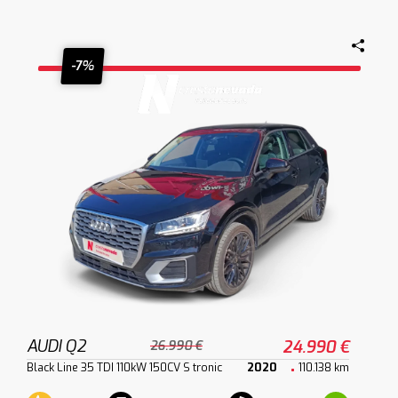
-7%
AUDI Q2
24.990 €
26.990 €
Black Line 35 TDI 110kW 150CV S tronic
2020
110.138 km