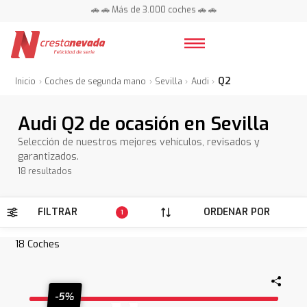
📍 Centros en toda España ⭐
🚗 🚗 Más de 3.000 coches 🚗 🚗
📍 Centros en toda España ⭐
Q2
Inicio
Coches de segunda mano
Sevilla
Audi
Audi Q2 de ocasión en Sevilla
Selección de nuestros mejores vehículos, revisados y
garantizados.
18 resultados
FILTRAR
ORDENAR POR
1
18
Coches
-5%