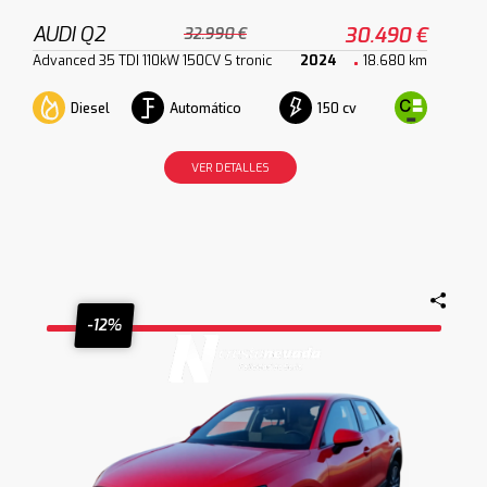
AUDI Q2
30.490 €
32.990 €
Advanced 35 TDI 110kW 150CV S tronic
2024
18.680 km
Diesel
Automático
150 cv
VER DETALLES
-12%