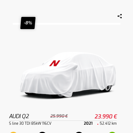
-8%
AUDI Q2
23.990 €
25.990 €
S line 30 TDI 85kW 116CV
2021
52.412 km