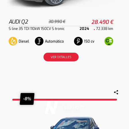
AUDI Q2
28.490 €
30.990 €
S line 35 TDI 110kW 150CV S tronic
2024
72.338 km
Diesel
Automático
150 cv
VER DETALLES
-8%