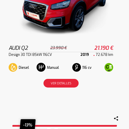
AUDI Q2
21.190 €
23.990 €
Design 30 TDI 85kW 116CV
2019
72.678 km
Diesel
116 cv
Manual
VER DETALLES
-13%