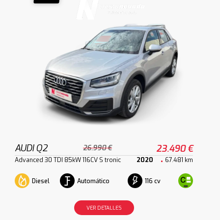
AUDI Q2
23.490 €
26.990 €
Advanced 30 TDI 85kW 116CV S tronic
2020
67.481 km
Diesel
Automático
116 cv
VER DETALLES