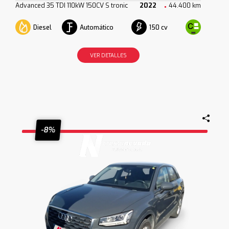
Advanced 35 TDI 110kW 150CV S tronic
2022
44.400 km
Diesel
Automático
150 cv
VER DETALLES
-8%