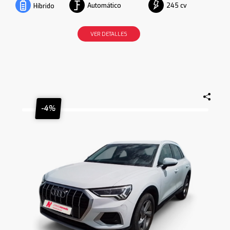
Automático
245 cv
Híbrido
VER DETALLES
-4%