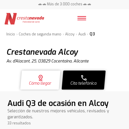
📍 Centros en toda España ⭐
🚗 🚗 Más de 3.000 coches 🚗 🚗
📍 Centros en toda España ⭐
Q3
Inicio
Coches de segunda mano
Alcoy
Audi
Crestanevada Alcoy
Av. d'Alacant, 25, 03829 Cocentaina, Alicante
distance
call
Cómo llegar
Cita telefónica
Audi Q3 de ocasión en Alcoy
Selección de nuestros mejores vehículos, revisados y
garantizados.
33 resultados