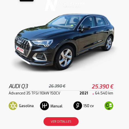
AUDI Q3
25.390 €
26.390 €
Advanced 35 TFSI 110kW 150CV
2021
64.540 km
Gasolina
150 cv
Manual
VER DETALLES