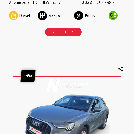
Advanced 35 TDI 110kW 150CV
2022
52.698 km
Diesel
150 cv
Manual
VER DETALLES
-3%