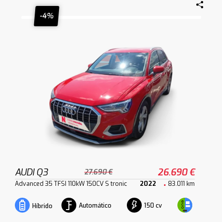
-4%
AUDI Q3
26.690 €
27.690 €
Advanced 35 TFSI 110kW 150CV S tronic
2022
83.011 km
Automático
150 cv
Híbrido