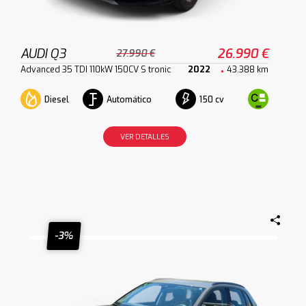
AUDI Q3
26.990 €
27.990 €
Advanced 35 TDI 110kW 150CV S tronic
2022
43.388 km
Diesel
Automático
150 cv
VER DETALLES
-3%