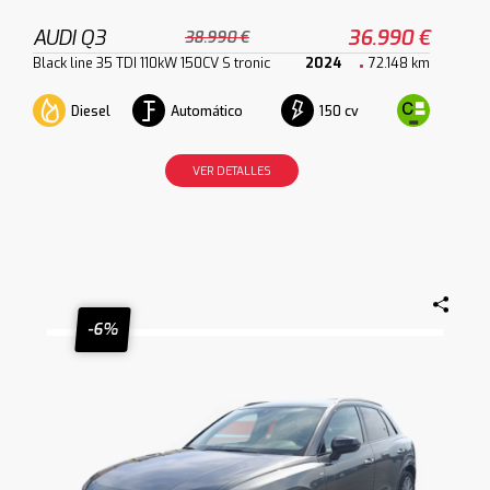
AUDI Q3
36.990 €
38.990 €
Black line 35 TDI 110kW 150CV S tronic
2024
72.148 km
Diesel
Automático
150 cv
VER DETALLES
-6%