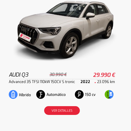
AUDI Q3
29.990 €
30.990 €
Advanced 35 TFSI 110kW 150CV S tronic
2022
23.096 km
Automático
150 cv
Híbrido
VER DETALLES