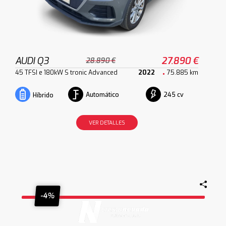
AUDI Q3
27.890 €
28.890 €
45 TFSI e 180kW S tronic Advanced
2022
75.885 km
Automático
245 cv
Híbrido
VER DETALLES
-4%