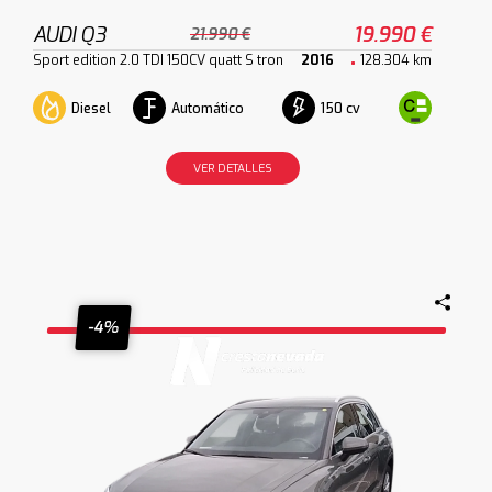
AUDI Q3
19.990 €
21.990 €
Sport edition 2.0 TDI 150CV quatt S tron
2016
128.304 km
Diesel
Automático
150 cv
VER DETALLES
-4%