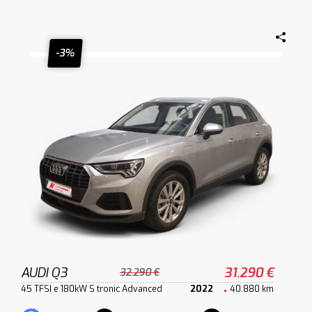
-3%
AUDI Q3
31.290 €
32.290 €
45 TFSI e 180kW S tronic Advanced
2022
40.880 km