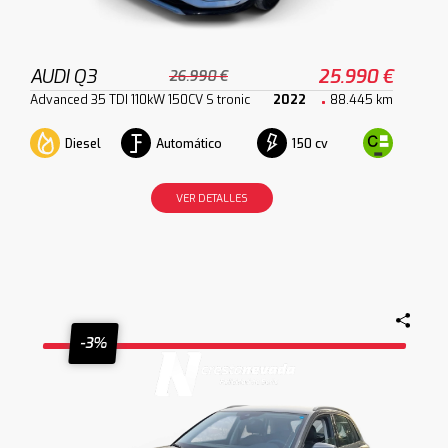
AUDI Q3
25.990 €
26.990 €
Advanced 35 TDI 110kW 150CV S tronic
2022
88.445 km
Diesel
Automático
150 cv
VER DETALLES
-3%