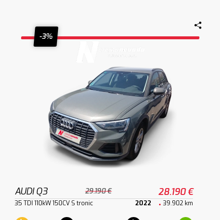
-3%
AUDI Q3
28.190 €
29.190 €
35 TDI 110kW 150CV S tronic
2022
39.902 km