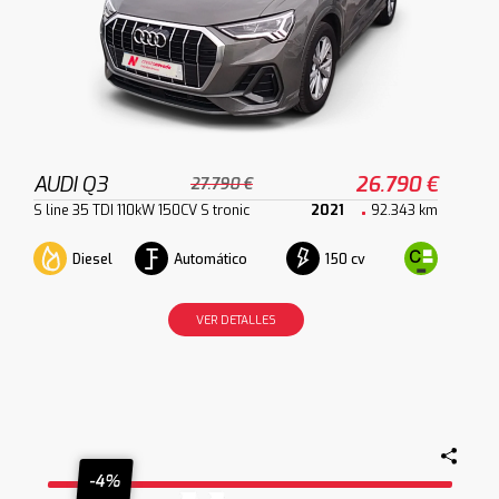
AUDI Q3
26.790 €
27.790 €
S line 35 TDI 110kW 150CV S tronic
2021
92.343 km
Diesel
Automático
150 cv
VER DETALLES
-4%