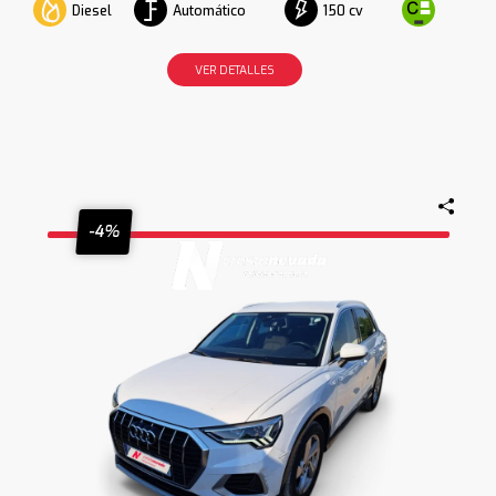
Diesel
Automático
150 cv
VER DETALLES
-4%