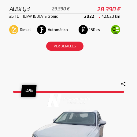
AUDI Q3
28.390 €
29.390 €
35 TDI 110kW 150CV S tronic
2022
42.520 km
Diesel
Automático
150 cv
VER DETALLES
-4%