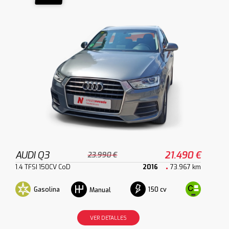
AUDI Q3
21.490 €
23.990 €
1.4 TFSI 150CV CoD
2016
73.967 km
Gasolina
150 cv
Manual
VER DETALLES