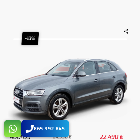
-10%
865 992 845
AUDI Q3
22.490 €
24.990 €