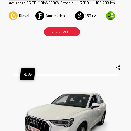
Advanced 35 TDI 110kW 150CV S tronic
2019
108.703 km
Diesel
Automático
150 cv
VER DETALLES
-5%