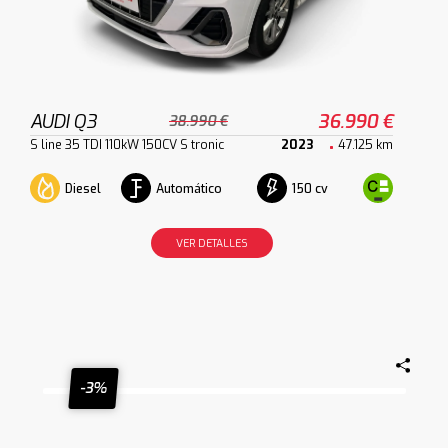
AUDI Q3
36.990 €
38.990 €
S line 35 TDI 110kW 150CV S tronic
2023
47.125 km
Diesel
Automático
150 cv
VER DETALLES
-3%