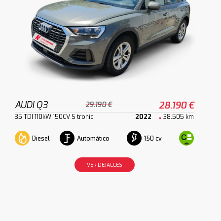
AUDI Q3
28.190 €
29.190 €
35 TDI 110kW 150CV S tronic
2022
38.505 km
Diesel
Automático
150 cv
VER DETALLES