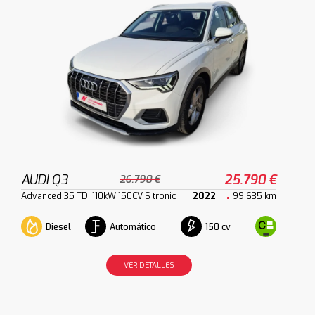
AUDI Q3
25.790 €
26.790 €
Advanced 35 TDI 110kW 150CV S tronic
2022
99.635 km
Diesel
Automático
150 cv
VER DETALLES