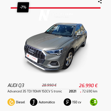
-7%
AUDI Q3
26.990 €
28.990 €
Advanced 35 TDI 110kW 150CV S tronic
2021
72.690 km
Diesel
Automático
150 cv