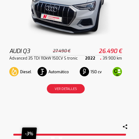
AUDI Q3
26.490 €
27.490 €
Advanced 35 TDI 110kW 150CV S tronic
2022
39.900 km
Diesel
Automático
150 cv
VER DETALLES
-3%