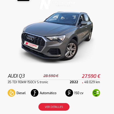
AUDI Q3
27.590 €
28.590 €
35 TDI 110kW 150CV S tronic
2022
48.029 km
Diesel
Automático
150 cv
VER DETALLES