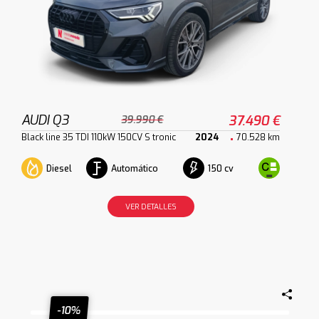
AUDI Q3
37.490 €
39.990 €
Black line 35 TDI 110kW 150CV S tronic
2024
70.528 km
Diesel
Automático
150 cv
VER DETALLES
-10%