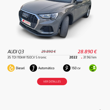
AUDI Q3
28.890 €
29.890 €
35 TDI 110kW 150CV S tronic
2022
31.961 km
Diesel
Automático
150 cv
VER DETALLES