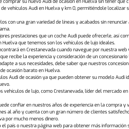
e comprar su nuevo Audi de ocasión en Huelva sin tener que con
de vehículos Audi en Huelva y km 0, permitiéndole localizar
os con una gran variedad de líneas y acabados sin renunciar a l
gama.
jores prestaciones que un coche Audi puede ofrecerle, así co
 Huelva que tenemos son los vehículos de lujo ideales.
encontrará en Crestanevada cuando navegue por nuestra web y
 que recibe la experiencia y consideración de un concesionario 
 adapte a sus necesidades, debe saber que nuestros concesion
de ocasión barato en Huelva.
ulos Audi de ocasión ya que pueden obtener su modelo Audi id
uevo.
 vehículos de lujo, como Crestanevada, líder del mercado en
ede confiar en nuestros años de experiencia en la compra y v
nes al año y cuenta con un gran número de clientes satisfech
lva por mucho menos dinero.
do el país o nuestra página web para obtener más informació