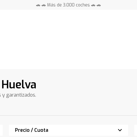
🚗 🚗 Más de 3.000 coches 🚗 🚗
📍 Centros en toda España ⭐
 Huelva
s y garantizados.
Precio / Cuota