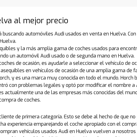
lva al mejor precio
á buscando automóviles Audi usados en venta en Huelva. Con l
Huelva.
quibles y la más amplia gama de coches usados para encontr
ando un automóvil Audi usado o de segunda mano en Huelva.
coches de ocasión, es ayudarle a seleccionar el vehículo de o
asequibles en vehículos de ocasión de una amplia gama de f
rch, y es una marca muy conocida en todo el mundo. Horch ba
tró con problemas legales y optó por modificar el nombre a 
udi es actualmente una de las empresas más conocidas del mun
 compra de coches.
 cliente de primera categoría. Esto se debe al hecho de que 
a experiencia emparejando el coche apropiado con el compra
 compran vehículos usados Audi en Huelva vuelven a nosotro