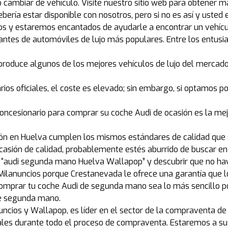
cambiar de vehículo. Visite nuestro sitio web para obtener m
 debería estar disponible con nosotros, pero si no es así y us
os y estaremos encantados de ayudarle a encontrar un vehíc
antes de automóviles de lujo más populares. Entre los entusi
roduce algunos de los mejores vehículos de lujo del mercado
rios oficiales, el coste es elevado; sin embargo, si optamos po
oncesionario para comprar su coche Audi de ocasión es la mej
ión en Huelva cumplen los mismos estándares de calidad que 
casión de calidad, probablemente estés aburrido de buscar en
, “audi segunda mano Huelva Wallapop” y descubrir que no h
lanuncios porque Crestanevada le ofrece una garantía que lo
prar tu coche Audi de segunda mano sea lo más sencillo pos
de segunda mano.
ncios y Wallapop, es líder en el sector de la compraventa de 
nales durante todo el proceso de compraventa. Estaremos a su