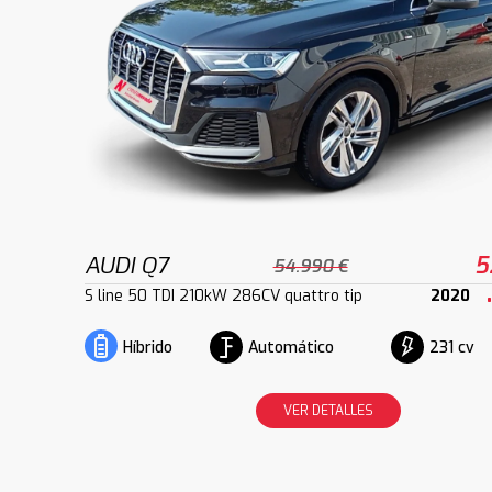
AUDI Q7
5
54.990 €
S line 50 TDI 210kW 286CV quattro tip
2020
Automático
231 cv
Híbrido
VER DETALLES