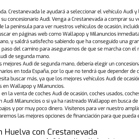
da. Crestanevada le ayudará a seleccionar el vehículo Audi y
n su concesionario Audi. Venga a Crestanevada a comprar su v
de la península para ver nuestros vehículos de ocasión, inclui
buscar en páginas web como Wallapop y Milanuncios inmediata
no, y saldrá satisfecho sabiendo que ha conseguido una gra
 paso del camino para asegurarnos de que se marcha con el 
 Audi de segunda mano.
s mejores Audi de segunda mano, debería elegir un concesion
arios en toda España, por lo que no tendrá que depender de 
cesita buscar más, ya que los mejores vehículos Audi de ocasi
es en Wallapop y Milanuncios.
s en la venta de coches Audi de ocasión, coches usados, coch
Audi Milanuncios o si ya ha rastreado Wallapop en busca de co
 bajos y por muy poco dinero. Visítenos para ver nuestro ampl
remos las mejores opciones de financiación para que pueda e
n Huelva con Crestanevada