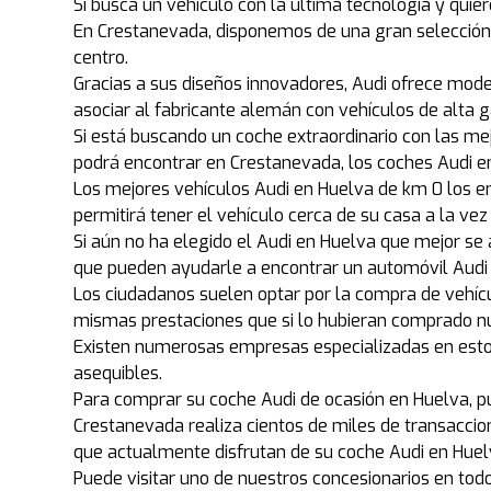
Si busca un vehículo con la última tecnología y quier
En Crestanevada, disponemos de una gran selección 
centro.
Gracias a sus diseños innovadores, Audi ofrece model
asociar al fabricante alemán con vehículos de alta 
Si está buscando un coche extraordinario con las me
podrá encontrar en Crestanevada, los coches Audi en
Los mejores vehículos Audi en Huelva de km 0 los 
permitirá tener el vehículo cerca de su casa a la vez
Si aún no ha elegido el Audi en Huelva que mejor se
que pueden ayudarle a encontrar un automóvil Audi 
Los ciudadanos suelen optar por la compra de vehíc
mismas prestaciones que si lo hubieran comprado n
Existen numerosas empresas especializadas en estos
asequibles.
Para comprar su coche Audi de ocasión en Huelva, pu
Crestanevada realiza cientos de miles de transaccio
que actualmente disfrutan de su coche Audi en Hue
Puede visitar uno de nuestros concesionarios en to