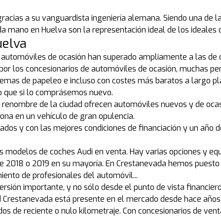
cias a su vanguardista ingeniería alemana. Siendo una de la
da mano en Huelva son la representación ideal de los ideales 
uelva
e automóviles de ocasión han superado ampliamente a las de c
s por los concesionarios de automóviles de ocasión, muchas pe
mas de papeleo e incluso con costes más baratos a largo pla
o que si lo comprásemos nuevo.
de renombre de la ciudad ofrecen automóviles nuevos y de oca
zona en un vehículo de gran opulencia.
ados y con las mejores condiciones de financiación y un año 
s modelos de coches Audi en venta. Hay varias opciones y equ
de 2018 o 2019 en su mayoría. En Crestanevada hemos puesto e
iento de profesionales del automóvil...
sión importante, y no sólo desde el punto de vista financier
 red Crestanevada está presente en el mercado desde hace año
s de reciente o nulo kilometraje. Con concesionarios de venta