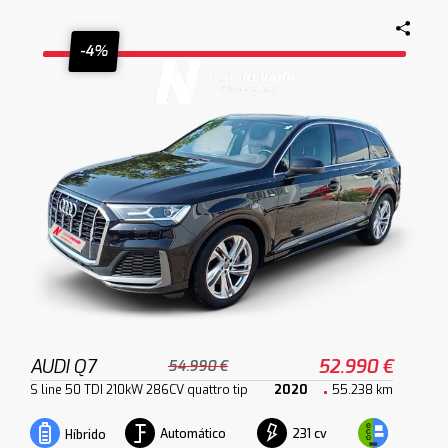
-4%
AUDI Q7
52.990 €
54.990 €
S line 50 TDI 210kW 286CV quattro tip
2020
55.238 km
Automático
231 cv
Híbrido