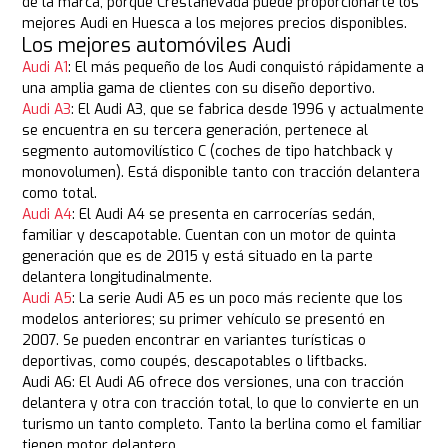
de la marca, porque Crestanevada puede proporcionarte los
mejores Audi en Huesca a los mejores precios disponibles.
Los mejores automóviles Audi
Audi A1
: El más pequeño de los Audi conquistó rápidamente a
una amplia gama de clientes con su diseño deportivo.
Audi A3
: El Audi A3, que se fabrica desde 1996 y actualmente
se encuentra en su tercera generación, pertenece al
segmento automovilístico C (coches de tipo hatchback y
monovolumen). Está disponible tanto con tracción delantera
como total.
Audi A4
: El Audi A4 se presenta en carrocerías sedán,
familiar y descapotable. Cuentan con un motor de quinta
generación que es de 2015 y está situado en la parte
delantera longitudinalmente.
Audi A5
: La serie Audi A5 es un poco más reciente que los
modelos anteriores; su primer vehículo se presentó en
2007. Se pueden encontrar en variantes turísticas o
deportivas, como coupés, descapotables o liftbacks.
Audi A6: El Audi A6 ofrece dos versiones, una con tracción
delantera y otra con tracción total, lo que lo convierte en un
turismo un tanto completo. Tanto la berlina como el familiar
tienen motor delantero.