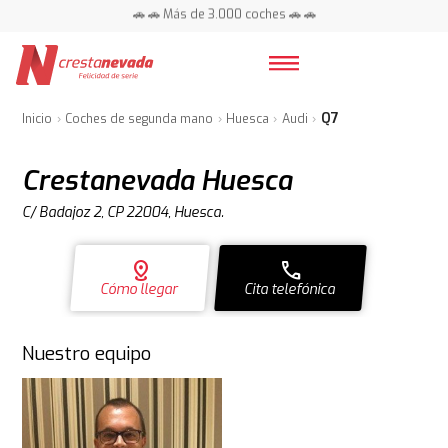
🚗 🚗 Más de 3.000 coches 🚗 🚗
📍 Centros en toda España ⭐
Q7
Inicio
Coches de segunda mano
Huesca
Audi
Crestanevada Huesca
C/ Badajoz 2, CP 22004, Huesca.
distance
call
Cómo llegar
Cita telefónica
Nuestro equipo