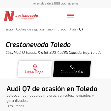
🚗 🚗 Más de 3.000 coches 🚗 🚗
📍 Centros en toda España ⭐
Q7
Inicio
Coches de segunda mano
Toledo
Audi
Crestanevada Toledo
Ctra. Madrid Toledo, Km.63, 300, 45280 Olías del Rey, Toledo
distance
call
Cómo llegar
Cita telefónica
Audi Q7 de ocasión en Toledo
Selección de nuestros mejores vehículos, revisados y
garantizados.
1 resultados