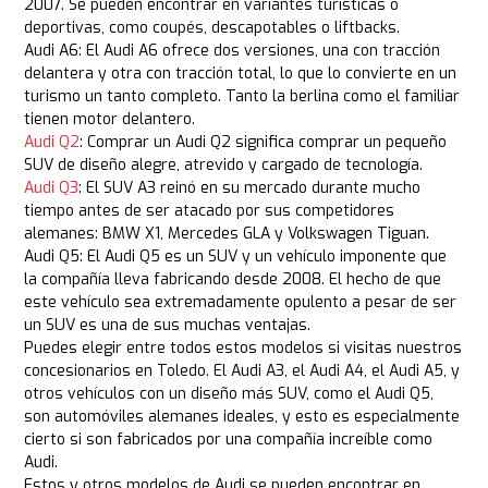
2007. Se pueden encontrar en variantes turísticas o
deportivas, como coupés, descapotables o liftbacks.
Audi A6: El Audi A6 ofrece dos versiones, una con tracción
delantera y otra con tracción total, lo que lo convierte en un
turismo un tanto completo. Tanto la berlina como el familiar
tienen motor delantero.
Audi Q2
: Comprar un Audi Q2 significa comprar un pequeño
SUV de diseño alegre, atrevido y cargado de tecnología.
Audi Q3
: El SUV A3 reinó en su mercado durante mucho
tiempo antes de ser atacado por sus competidores
alemanes: BMW X1, Mercedes GLA y Volkswagen Tiguan.
Audi Q5: El Audi Q5 es un SUV y un vehículo imponente que
la compañía lleva fabricando desde 2008. El hecho de que
este vehículo sea extremadamente opulento a pesar de ser
un SUV es una de sus muchas ventajas.
Puedes elegir entre todos estos modelos si visitas nuestros
concesionarios en Toledo. El Audi A3, el Audi A4, el Audi A5, y
otros vehículos con un diseño más SUV, como el Audi Q5,
son automóviles alemanes ideales, y esto es especialmente
cierto si son fabricados por una compañía increíble como
Audi.
Estos y otros modelos de Audi se pueden encontrar en