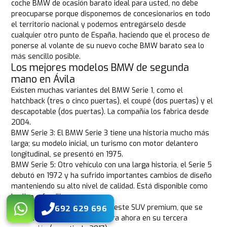
coche BMW de ocasión barato ideal para usted, no debe
preocuparse porque disponemos de concesionarios en todo
el territorio nacional y podemos entregárselo desde
cualquier otro punto de España, haciendo que el proceso de
ponerse al volante de su nuevo coche BMW barato sea lo
más sencillo posible.
Los mejores modelos BMW de segunda
mano en Ávila
Existen muchas variantes del BMW Serie 1, como el
hatchback (tres o cinco puertas), el coupé (dos puertas) y el
descapotable (dos puertas). La compañía los fabrica desde
2004.
BMW Serie 3: El BMW Serie 3 tiene una historia mucho más
larga; su modelo inicial, un turismo con motor delantero
longitudinal, se presentó en 1975.
BMW Serie 5: Otro vehículo con una larga historia, el Serie 5
debutó en 1972 y ha sufrido importantes cambios de diseño
manteniendo su alto nivel de calidad. Está disponible como
berlina o familiar.
BMW X3: La iteración inicial de este SUV premium, que se
692 629 696
presentó en 2003, se encuentra ahora en su tercera