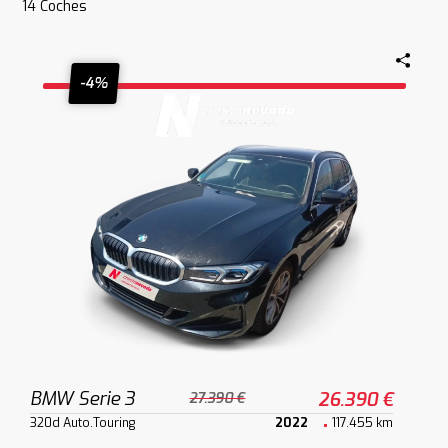
14
Coches
-4%
BMW Serie 3
26.390 €
27.390 €
320d Auto.Touring
2022
117.455 km