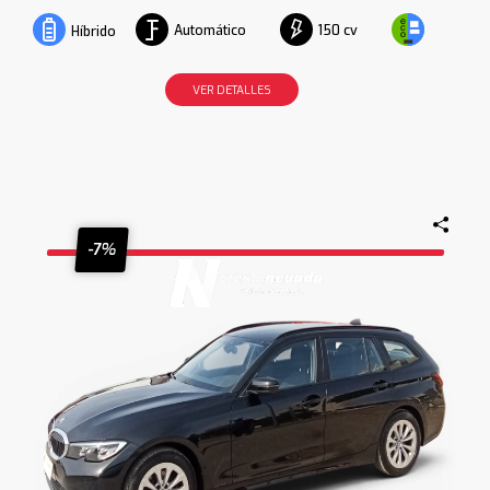
Automático
150 cv
Híbrido
VER DETALLES
-7%