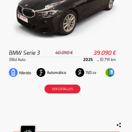
BMW Serie 3
39.090 €
40.090 €
318d Auto.
2025
10.791 km
Automático
150 cv
Híbrido
VER DETALLES
-4%