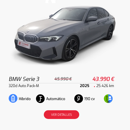
BMW Serie 3
43.990 €
45.990 €
320d Auto.Pack-M
2025
25.426 km
Automático
190 cv
Híbrido
VER DETALLES