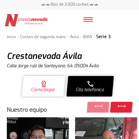
🚗 🚗 Más de 3.000 coches 🚗 🚗
📍 Centros en toda España ⭐
Serie 3
Inicio
Coches de segunda mano
Ávila
BMW
Crestanevada Ávila
Calle Jorge ruiz de Santayana, 64, 05004 Ávila
distance
call
Cómo llegar
Cita telefónica
Nuestro equipo