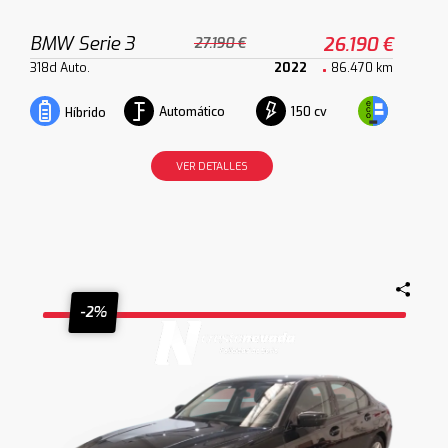
BMW Serie 3
26.190 €
27.190 €
318d Auto.
2022
86.470 km
Automático
150 cv
Híbrido
VER DETALLES
-2%