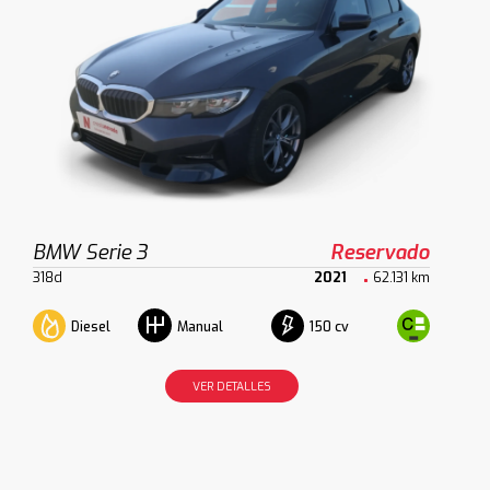
BMW Serie 3
Reservado
318d
2021
62.131 km
Diesel
150 cv
Manual
VER DETALLES