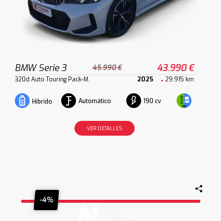
BMW Serie 3
43.990 €
45.990 €
320d Auto.Touring Pack-M
2025
29.915 km
Automático
190 cv
Híbrido
VER DETALLES
-4%