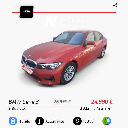
-7%
BMW Serie 3
24.990 €
26.990 €
318d Auto.
2022
72.216 km
Automático
150 cv
Híbrido