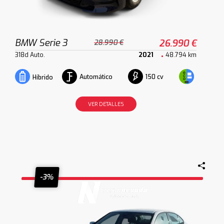
BMW Serie 3
26.990 €
28.990 €
318d Auto.
2021
48.794 km
Automático
150 cv
Híbrido
VER DETALLES
-3%