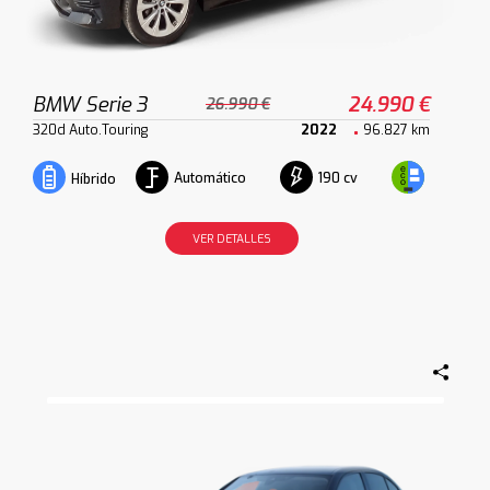
BMW Serie 3
24.990 €
26.990 €
320d Auto.Touring
2022
96.827 km
Automático
190 cv
Híbrido
VER DETALLES