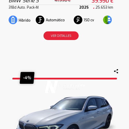
BMW Serie 3
39.990 €
41.990 €
318d Auto. Pack-M
2025
25.653 km
Automático
150 cv
Híbrido
VER DETALLES
-4%