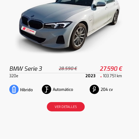
BMW Serie 3
27.590 €
28.590 €
320e
2023
103.751 km
Automático
204 cv
Híbrido
VER DETALLES