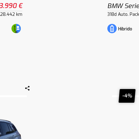
3.990 €
BMW Serie
28.442 km
318d Auto. Pac
Híbrido
-4%