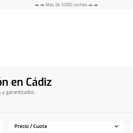
🚗 🚗 Más de 3.000 coches 🚗 🚗
📍 Centros en toda España ⭐
3
n en Cádiz
s y garantizados.
Precio / Cuota