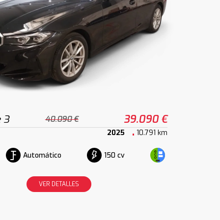
 3
39.090 €
40.090 €
2025
10.791 km
Automático
150 cv
VER DETALLES