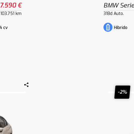
7.590 €
BMW Serie
103.751 km
318d Auto.
4 cv
Híbrido
-2%