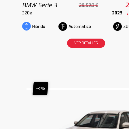
BMW Serie 3
2
28.590 €
320e
2023
Automático
20
Híbrido
VER DETALLES
-4%