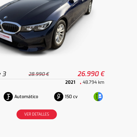
 3
26.990 €
28.990 €
2021
48.794 km
Automático
150 cv
VER DETALLES