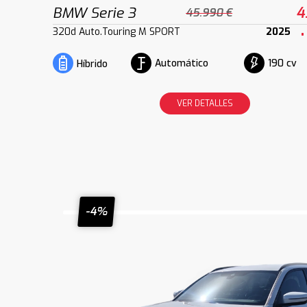
BMW Serie 3
4
45.990 €
320d Auto.Touring M SPORT
2025
Automático
190 cv
Híbrido
VER DETALLES
-4%