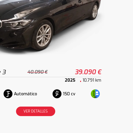
 3
39.090 €
40.090 €
2025
10.791 km
Automático
150 cv
VER DETALLES