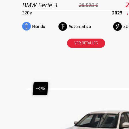
BMW Serie 3
2
28.590 €
320e
2023
Automático
20
Híbrido
VER DETALLES
-4%