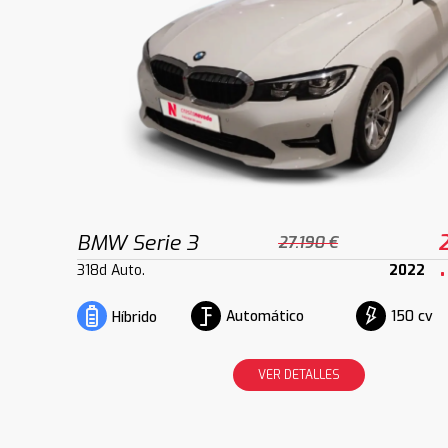
BMW Serie 3
27.190 €
318d Auto.
2022
Automático
150 cv
Híbrido
VER DETALLES