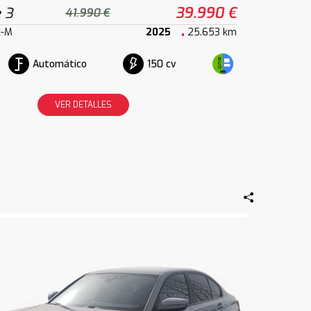
 3
39.990 €
41.990 €
k-M
2025
25.653 km
Automático
150 cv
VER DETALLES