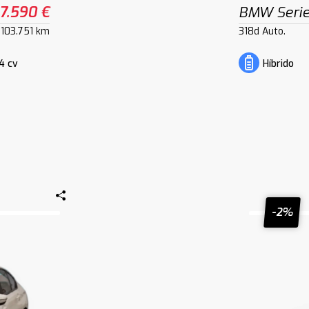
7.590 €
BMW Serie
103.751 km
318d Auto.
4 cv
Híbrido
-2%