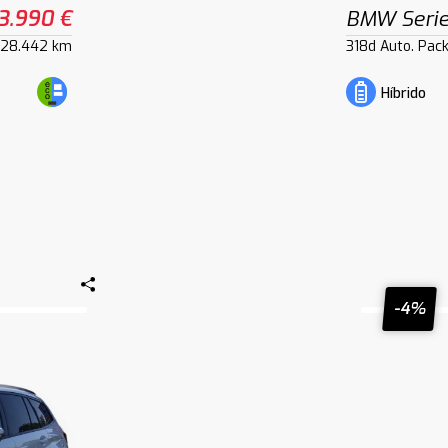
3.990 €
BMW Serie
28.442 km
318d Auto. Pac
Híbrido
-4%