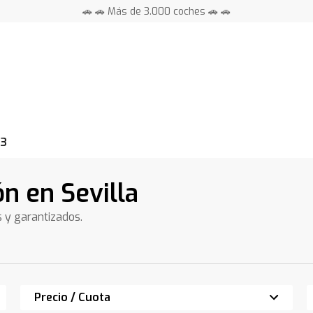
🚗 🚗 Más de 3.000 coches 🚗 🚗
📍 Centros en toda España ⭐
 3
n en Sevilla
s y garantizados.
Precio / Cuota