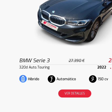
BMW Serie 3
2
27.390 €
320d Auto.Touring
2022
Automático
150 cv
Híbrido
VER DETALLES