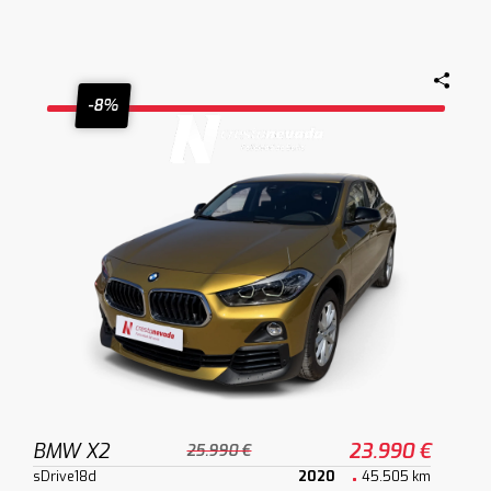
-8%
BMW X2
23.990 €
25.990 €
sDrive18d
2020
45.505 km