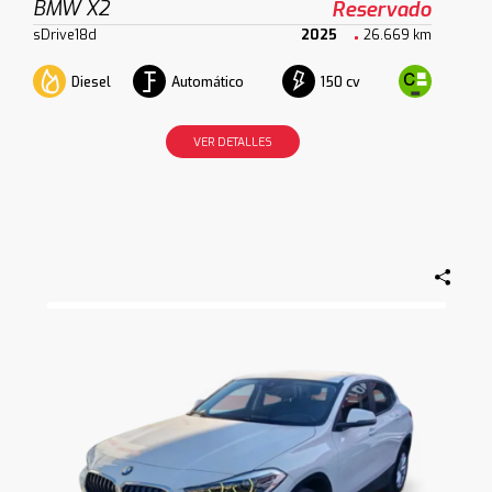
BMW X2
Reservado
sDrive18d
2025
26.669 km
Diesel
Automático
150 cv
VER DETALLES