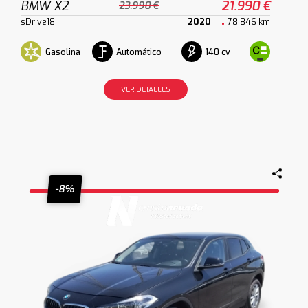
BMW X2
21.990 €
23.990 €
sDrive18i
2020
78.846 km
Gasolina
Automático
140 cv
VER DETALLES
-8%