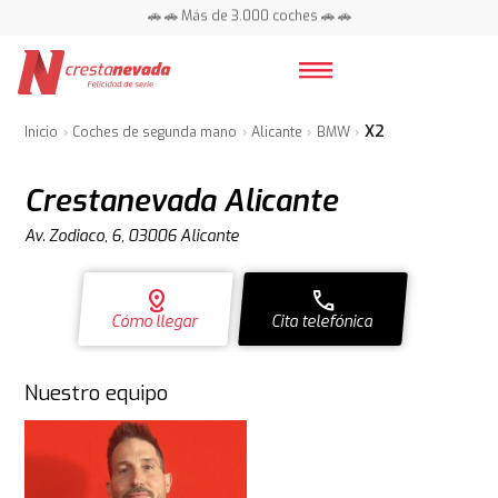
📍 Centros en toda España ⭐
🚗 🚗 Más de 3.000 coches 🚗 🚗
📍 Centros en toda España ⭐
X2
Inicio
Coches de segunda mano
Alicante
BMW
Crestanevada Alicante
Av. Zodiaco, 6, 03006 Alicante
distance
call
Cómo llegar
Cita telefónica
Nuestro equipo