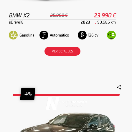
BMW X2
23.990 €
25.990 €
sDrive18i
2023
90.585 km
Gasolina
Automático
136 cv
VER DETALLES
-4%