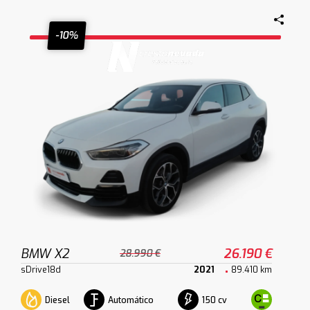
-10%
BMW X2
26.190 €
28.990 €
sDrive18d
2021
89.410 km
Diesel
Automático
150 cv