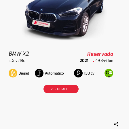
BMW X2
Reservado
sDrive18d
2021
49.344 km
Diesel
Automático
150 cv
VER DETALLES