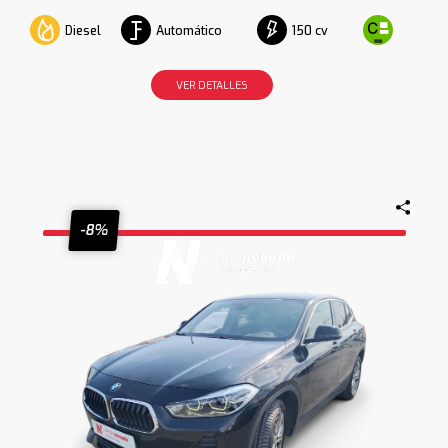
Diesel
Automático
150 cv
VER DETALLES
-8%