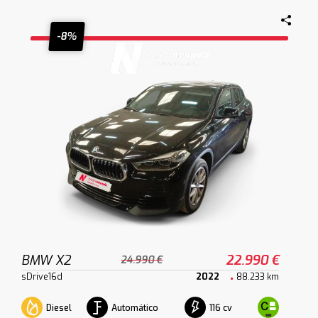
-8%
BMW X2
22.990 €
24.990 €
sDrive16d
2022
88.233 km
Diesel
Automático
116 cv