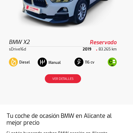
BMW X2
Reservado
sDrive16d
2019
83.265 km
Diesel
116 cv
Manual
VER DETALLES
Tu coche de ocasión BMW en Alicante al
mejor precio