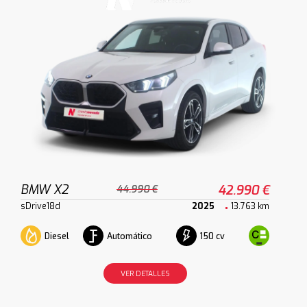
BMW X2
42.990 €
44.990 €
sDrive18d
2025
13.763 km
Diesel
Automático
150 cv
VER DETALLES