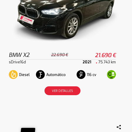
BMW X2
21.690 €
22.690 €
sDrive16d
2021
75.743 km
Diesel
Automático
116 cv
VER DETALLES