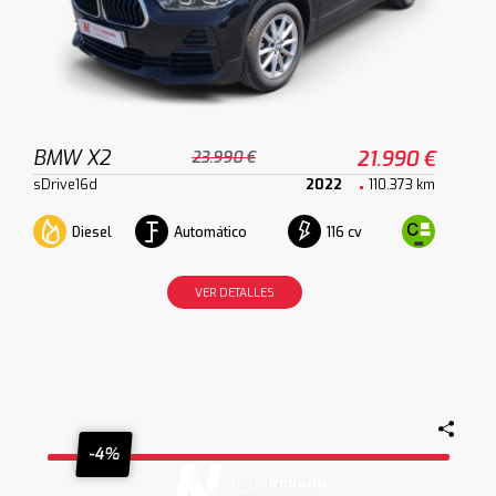
BMW X2
21.990 €
23.990 €
sDrive16d
2022
110.373 km
Diesel
Automático
116 cv
VER DETALLES
-4%