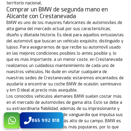
territorio nacional.
Comprar un BMW de segunda mano en
Alicante con Crestanevada
BMW es uno de los mayores fabricantes de automóviles de
alta gama del mercado actual por sus características,
diseño y dilatada historia. Es ideal para aquellos entusiastas
del automóvil que buscan un vehículo exquisito, distinguido y
lujoso. Para asegurarnos de que recibe su automóvil usado
en las mejores condiciones posibles lo antes posible y, lo
que es más importante, a un menor coste, en Crestanevada
realizamos un cuidadoso mantenimiento de cada uno de
nuestros vehículos. No dude en visitar cualquiera de
nuestras sedes de Crestanevada; estaremos encantados de
ayudarle a encontrar su coche BMW de ocasión, seminuevo
y km 0 ideal al precio más asequible.
Los conocidos vehículos alemanes BMW suelen costar más
en el mercado de automóviles de gama alta. Esto se debe a
su extraordinaria fiabilidad, además de su impresionante y
bello aspecto y la tecnología de vanguardia que impulsa sus
865 992 818
mecánicas, que están en lo más alto de su campo. BMW es
una de las marcas de vehículos más populares, por lo que