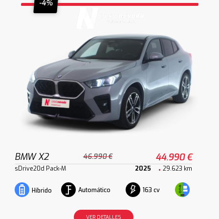
-4%
BMW X2
44.990 €
46.990 €
sDrive20d Pack-M
2025
29.623 km
Automático
163 cv
Híbrido
VER DETALLES