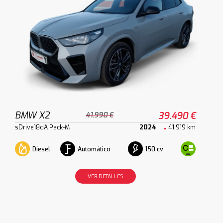
BMW X2
39.490 €
41.990 €
sDrive18dA Pack-M
2024
41.919 km
Diesel
Automático
150 cv
VER DETALLES