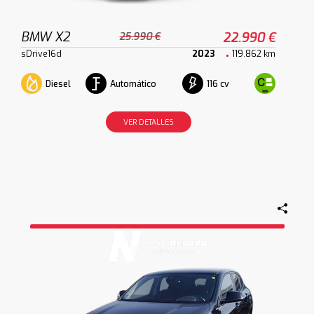
BMW X2
22.990 €
25.990 €
sDrive16d
2023
119.862 km
Diesel
Automático
116 cv
VER DETALLES