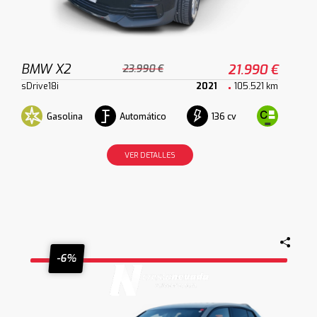
BMW X2
21.990 €
23.990 €
sDrive18i
2021
105.521 km
Gasolina
Automático
136 cv
VER DETALLES
-6%