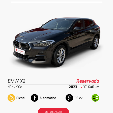
BMW X2
Reservado
sDrive16d
2023
101.640 km
Diesel
Automático
116 cv
VER DETALLES