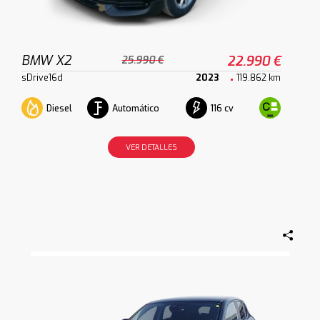
BMW X2
22.990 €
25.990 €
sDrive16d
2023
119.862 km
Diesel
Automático
116 cv
VER DETALLES