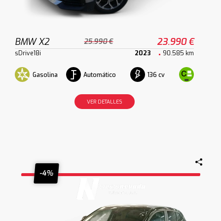
BMW X2
23.990 €
25.990 €
sDrive18i
2023
90.585 km
Gasolina
Automático
136 cv
VER DETALLES
-4%