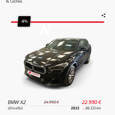
16
Coches
-8%
BMW X2
22.990 €
24.990 €
sDrive16d
2022
88.233 km