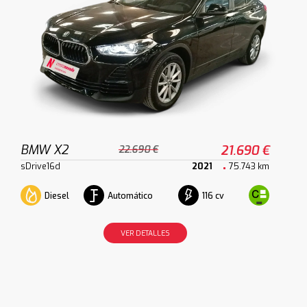
BMW X2
21.690 €
22.690 €
sDrive16d
2021
75.743 km
Diesel
Automático
116 cv
VER DETALLES