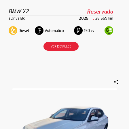
BMW X2
Reservado
sDrive18d
2025
26.669 km
Diesel
Automático
150 cv
VER DETALLES