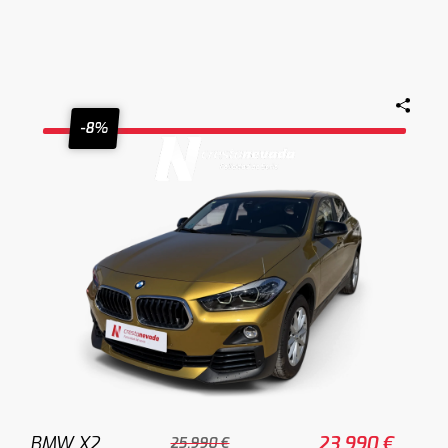
-8%
BMW X2
23.990 €
25.990 €