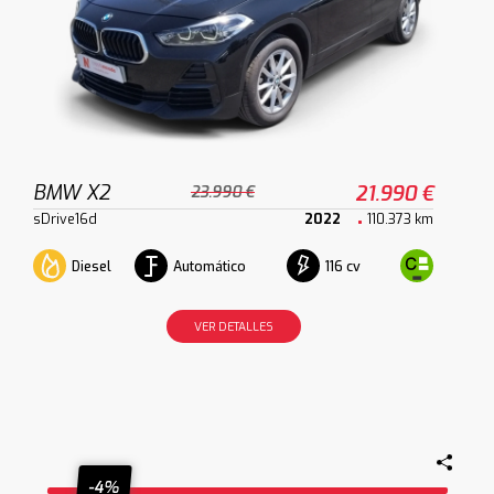
BMW X2
21.990 €
23.990 €
sDrive16d
2022
110.373 km
Diesel
Automático
116 cv
VER DETALLES
-4%