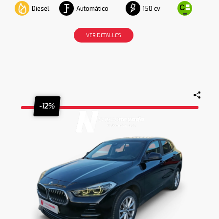
Diesel
Automático
150 cv
VER DETALLES
-12%