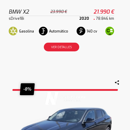
BMW X2
21.990 €
23.990 €
sDrive18i
2020
78.846 km
Gasolina
Automático
140 cv
VER DETALLES
-8%