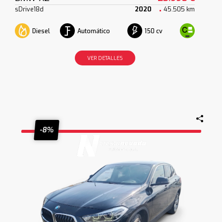
sDrive18d
2020
45.505 km
Diesel
Automático
150 cv
VER DETALLES
-8%