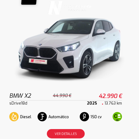
BMW X2
42.990 €
44.990 €
sDrive18d
2025
13.763 km
Diesel
Automático
150 cv
VER DETALLES