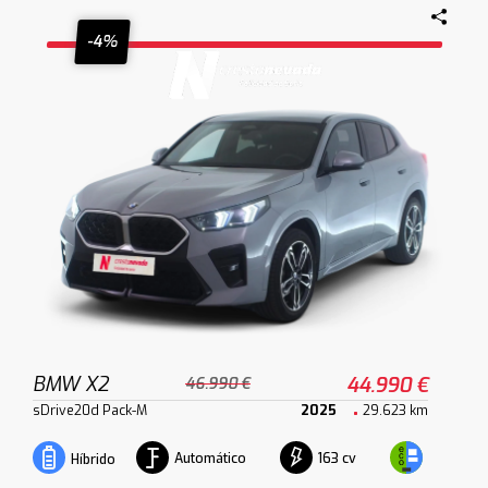
-4%
BMW X2
44.990 €
46.990 €
sDrive20d Pack-M
2025
29.623 km
Automático
163 cv
Híbrido