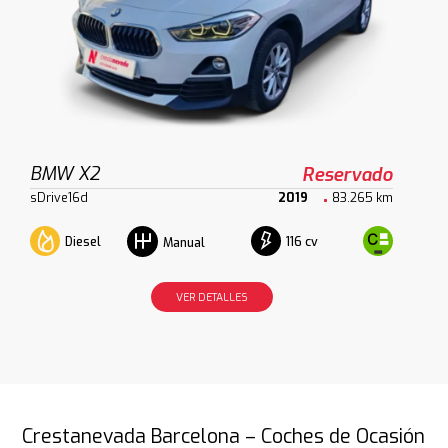
BMW X2
Reservado
sDrive16d
2019
83.265 km
Diesel
116 cv
Manual
VER DETALLES
Crestanevada Barcelona – Coches de Ocasión