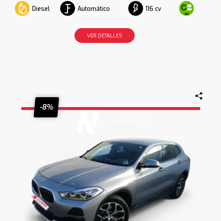
Diesel
Automático
116 cv
VER DETALLES
-8%