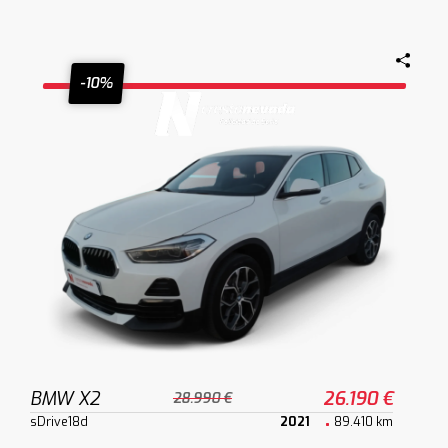
-10%
BMW X2
26.190 €
28.990 €
sDrive18d
2021
89.410 km