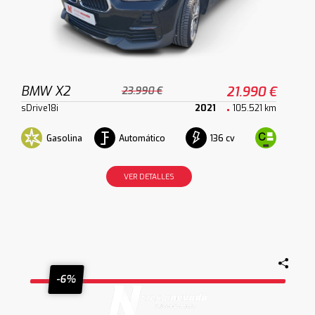
BMW X2
21.990 €
23.990 €
sDrive18i
2021
105.521 km
Gasolina
Automático
136 cv
VER DETALLES
-6%