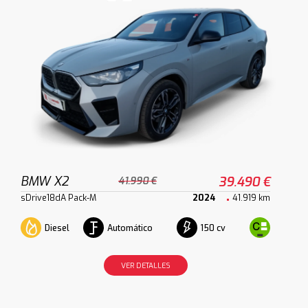
BMW X2
39.490 €
41.990 €
sDrive18dA Pack-M
2024
41.919 km
Diesel
Automático
150 cv
VER DETALLES