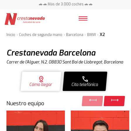
📍 Centros en toda España ⭐
X2
Inicio
Coches de segunda mano
Barcelona
BMW
Crestanevada Barcelona
Carrer de l'Alguer, N.2, 08830 Sant Boi de Llobregat, Barcelona
distance
call
Cómo llegar
Cita telefónica
Nuestro equipo