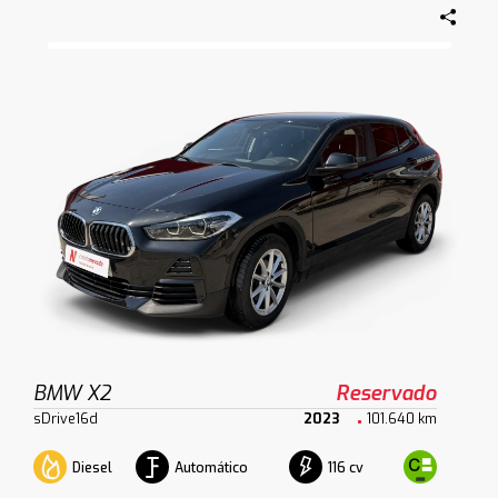
BMW X2
Reservado
sDrive16d
2023
101.640 km
Diesel
Automático
116 cv