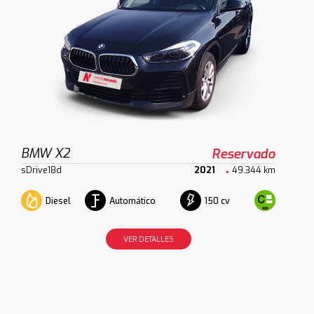
BMW X2
Reservado
sDrive18d
2021
49.344 km
Diesel
Automático
150 cv
VER DETALLES