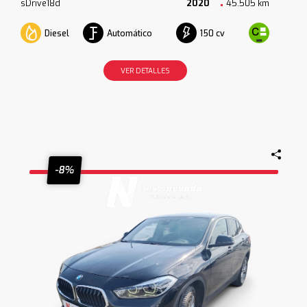
sDrive18d
2020
45.505 km
Diesel
Automático
150 cv
VER DETALLES
-8%