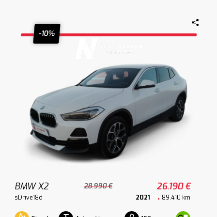
-10%
BMW X2
26.190 €
28.990 €
sDrive18d
2021
89.410 km