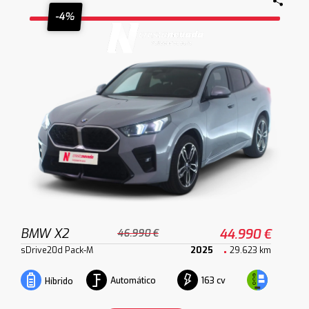
-4%
BMW X2
44.990 €
46.990 €
sDrive20d Pack-M
2025
29.623 km
Automático
163 cv
Híbrido