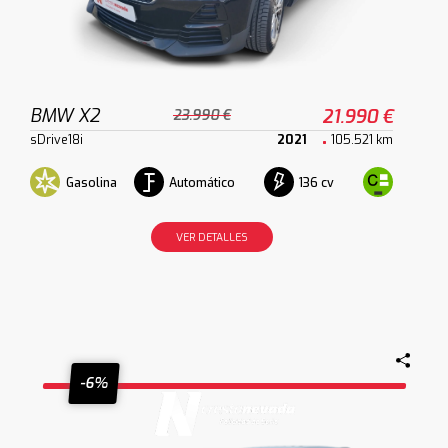
BMW X2
21.990 €
23.990 €
sDrive18i
2021
105.521 km
Gasolina
Automático
136 cv
VER DETALLES
-6%