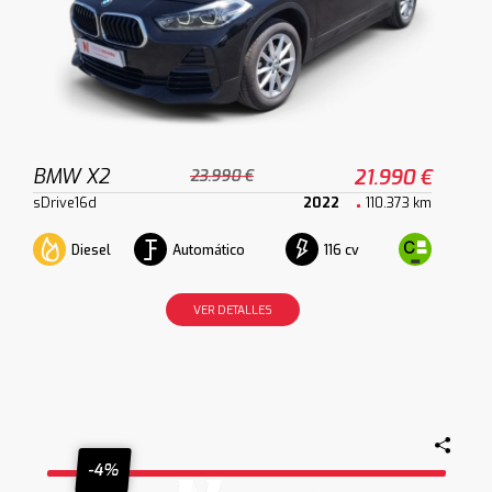
BMW X2
21.990 €
23.990 €
sDrive16d
2022
110.373 km
Diesel
Automático
116 cv
VER DETALLES
-4%