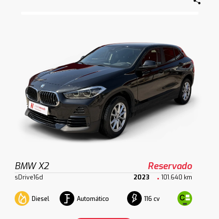
BMW X2
Reservado
sDrive16d
2023
101.640 km
Diesel
Automático
116 cv