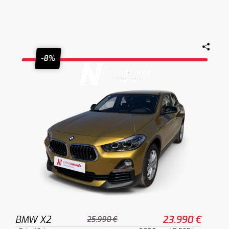
-8%
BMW X2
23.990 €
25.990 €