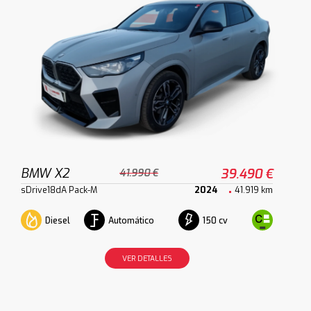
BMW X2
39.490 €
41.990 €
sDrive18dA Pack-M
2024
41.919 km
Diesel
Automático
150 cv
VER DETALLES