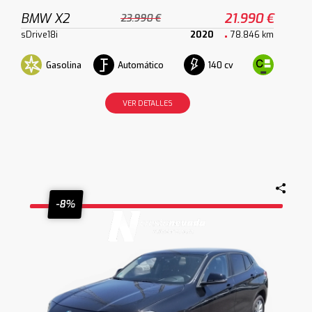
BMW X2
21.990 €
23.990 €
sDrive18i
2020
78.846 km
Gasolina
Automático
140 cv
VER DETALLES
-8%