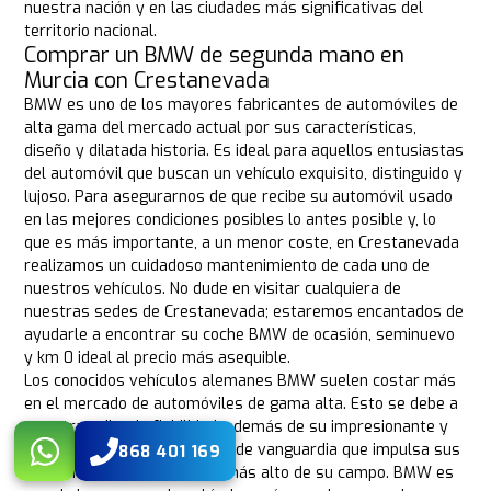
nuestra nación y en las ciudades más significativas del
territorio nacional.
Comprar un BMW de segunda mano en
Murcia con Crestanevada
BMW es uno de los mayores fabricantes de automóviles de
alta gama del mercado actual por sus características,
diseño y dilatada historia. Es ideal para aquellos entusiastas
del automóvil que buscan un vehículo exquisito, distinguido y
lujoso. Para asegurarnos de que recibe su automóvil usado
en las mejores condiciones posibles lo antes posible y, lo
que es más importante, a un menor coste, en Crestanevada
realizamos un cuidadoso mantenimiento de cada uno de
nuestros vehículos. No dude en visitar cualquiera de
nuestras sedes de Crestanevada; estaremos encantados de
ayudarle a encontrar su coche BMW de ocasión, seminuevo
y km 0 ideal al precio más asequible.
Los conocidos vehículos alemanes BMW suelen costar más
en el mercado de automóviles de gama alta. Esto se debe a
su extraordinaria fiabilidad, además de su impresionante y
bello aspecto y la tecnología de vanguardia que impulsa sus
868 401 169
mecánicas, que están en lo más alto de su campo. BMW es