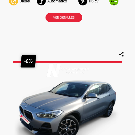
Diesel
Automático
116 cv
VER DETALLES
-8%