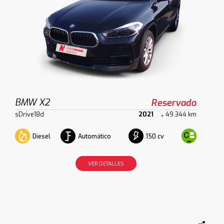
BMW X2
Reservado
sDrive18d
2021
49.344 km
Diesel
Automático
150 cv
VER DETALLES