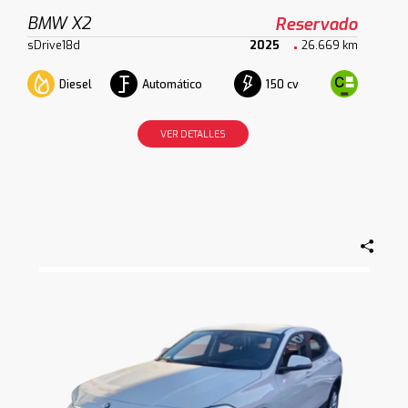
BMW X2
Reservado
sDrive18d
2025
26.669 km
Diesel
Automático
150 cv
VER DETALLES