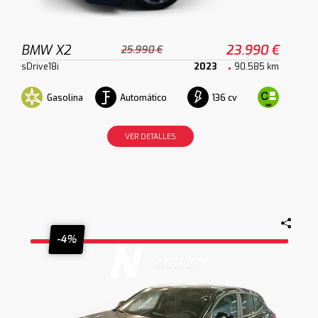
BMW X2
23.990 €
25.990 €
sDrive18i
2023
90.585 km
Gasolina
Automático
136 cv
VER DETALLES
-4%