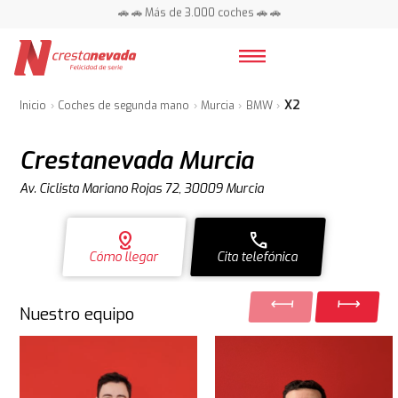
📍 Centros en toda España ⭐
🚗 🚗 Más de 3.000 coches 🚗 🚗
📍 Centros en toda España ⭐
X2
Inicio
Coches de segunda mano
Murcia
BMW
Crestanevada Murcia
Av. Ciclista Mariano Rojas 72, 30009 Murcia
distance
call
Cómo llegar
Cita telefónica
Nuestro equipo