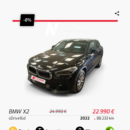
-8%
BMW X2
22.990 €
24.990 €
sDrive16d
2022
88.233 km