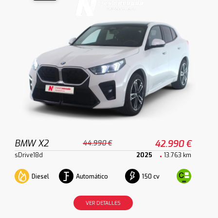
BMW X2
42.990 €
44.990 €
sDrive18d
2025
13.763 km
Diesel
Automático
150 cv
VER DETALLES