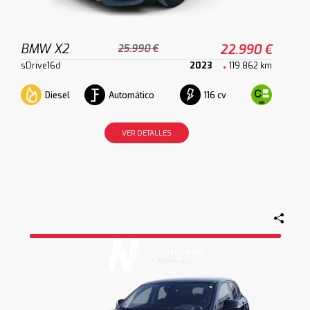
BMW X2
22.990 €
25.990 €
sDrive16d
2023
119.862 km
Diesel
Automático
116 cv
VER DETALLES