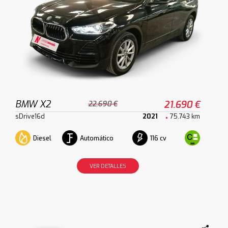
BMW X2
21.690 €
22.690 €
sDrive16d
2021
75.743 km
Diesel
Automático
116 cv
VER DETALLES