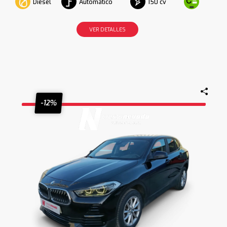
Diesel
Automático
150 cv
VER DETALLES
-12%