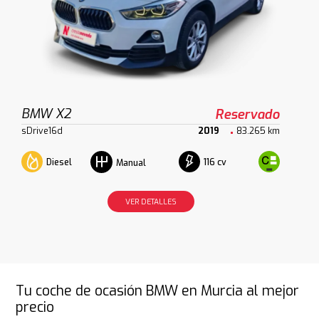
BMW X2
Reservado
sDrive16d
2019
83.265 km
Diesel
116 cv
Manual
VER DETALLES
Tu coche de ocasión BMW en Murcia al mejor
precio