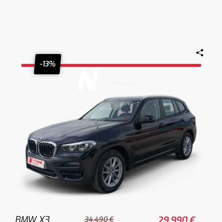
-13%
BMW X3
29.990 €
34.490 €