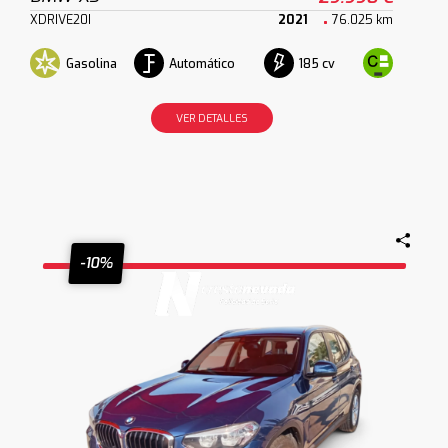
XDRIVE20I
2021
76.025 km
Gasolina
Automático
185 cv
VER DETALLES
-10%