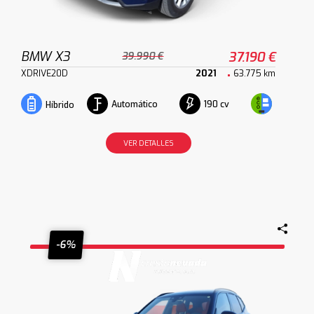
BMW X3
37.190 €
39.990 €
XDRIVE20D
2021
63.775 km
Automático
190 cv
Híbrido
VER DETALLES
-6%