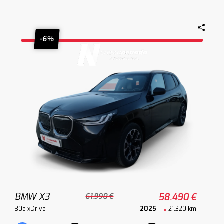
-6%
BMW X3
58.490 €
61.990 €
30e xDrive
2025
21.320 km