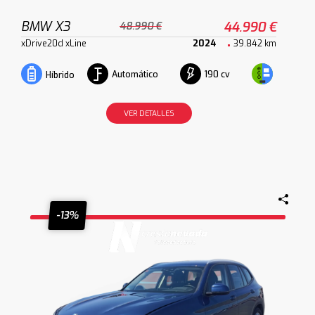
BMW X3
44.990 €
48.990 €
xDrive20d xLine
2024
39.842 km
Automático
190 cv
Híbrido
VER DETALLES
-13%