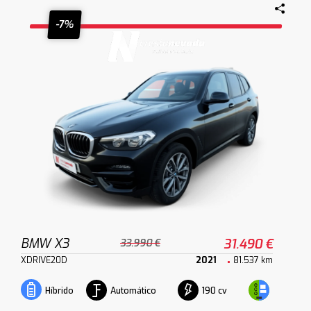
-7%
BMW X3
31.490 €
33.990 €
XDRIVE20D
2021
81.537 km
Automático
190 cv
Híbrido