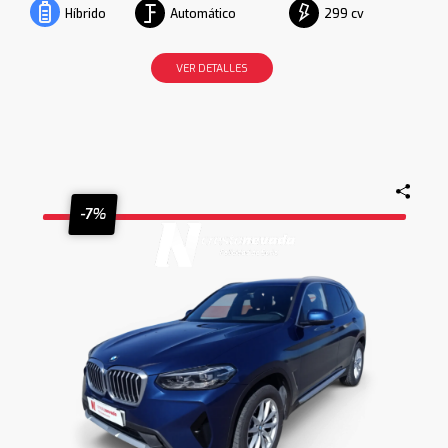
Automático
299 cv
Híbrido
VER DETALLES
-7%