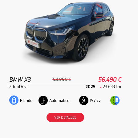
BMW X3
56.490 €
58.990 €
20d xDrive
2025
23.633 km
Automático
197 cv
Híbrido
VER DETALLES