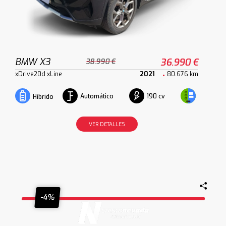
BMW X3
36.990 €
38.990 €
xDrive20d xLine
2021
80.676 km
Automático
190 cv
Híbrido
VER DETALLES
-4%