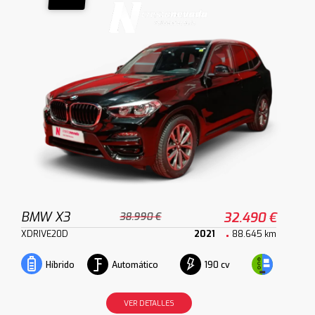
BMW X3
32.490 €
38.990 €
XDRIVE20D
2021
88.645 km
Automático
190 cv
Híbrido
VER DETALLES