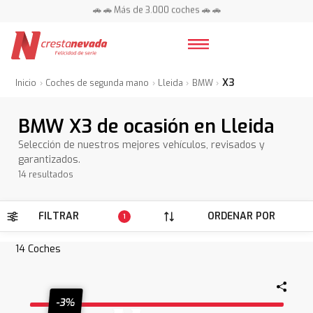
📍 Centros en toda España ⭐
🚗 🚗 Más de 3.000 coches 🚗 🚗
📍 Centros en toda España ⭐
X3
Inicio
Coches de segunda mano
Lleida
BMW
BMW X3 de ocasión en Lleida
Selección de nuestros mejores vehículos, revisados y
garantizados.
14 resultados
FILTRAR
ORDENAR POR
1
14
Coches
-3%