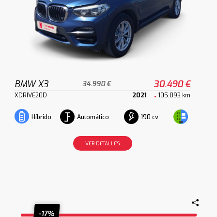
BMW X3
30.490 €
34.990 €
XDRIVE20D
2021
105.093 km
Automático
190 cv
Híbrido
VER DETALLES
-17%