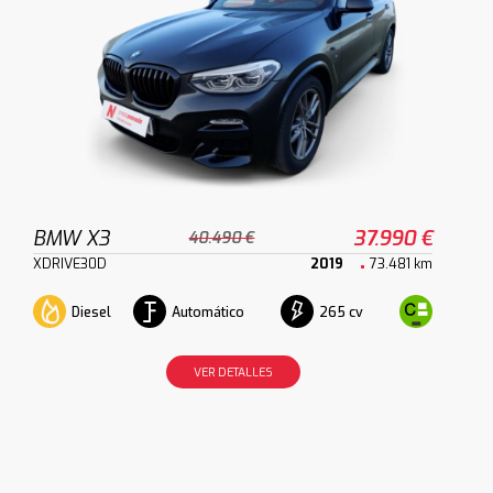
BMW X3
37.990 €
40.490 €
XDRIVE30D
2019
73.481 km
Diesel
Automático
265 cv
VER DETALLES