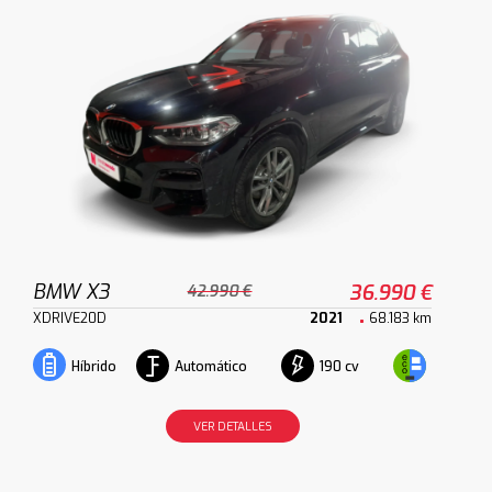
BMW X3
36.990 €
42.990 €
XDRIVE20D
2021
68.183 km
Automático
190 cv
Híbrido
VER DETALLES