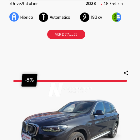
xDrive20d xLine
2023
48.754 km
Automático
190 cv
Híbrido
VER DETALLES
-5%