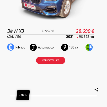
BMW X3
28.690 €
31.990 €
sDrive18d
2021
96.562 km
Automático
150 cv
Híbrido
VER DETALLES
-14%