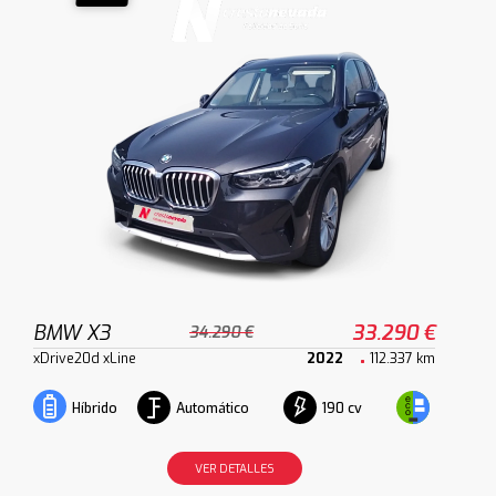
BMW X3
33.290 €
34.290 €
xDrive20d xLine
2022
112.337 km
Automático
190 cv
Híbrido
VER DETALLES