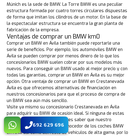
Múnich es la sede de BMW. La Torre BMW es una peculiar
estructura formada por cuatro torres circulares dispuestas
de forma que imitan los cilindros de un motor. En la base de
la espectacular estructura se encuentra la gran planta de
fabricación de la empresa.
Ventajas de comprar un BMW km0
Comprar un BMW en Ávila también puede reportarle una
serie de beneficios. Por ejemplo, los automóviles BMW en
Ávila se pueden comprar por menos dinero de lo que los
concesionarios BMW suelen cobrar por sus modelos más
nuevos. Para conseguir un BMW usado al mejor precio y con
todas las garantías, comprar un BMW en Ávila es su mejor
opción. Otra ventaja de comprar un BMW en Crestanevada
Ávila es que ofrecemos alternativas de financiación en
nuestros concesionarios para que el proceso de compra de
un BMW sea aún más sencillo.
Visite ya mismo su concesionario Crestanevada en Ávila
para adquirir su BMW de ocasión ideal. Si ninguna de estas
ventajas te ha convencido, debes saber que nuestro
692 629 696
personal es increíblemente conocedor de los coches BMW
en Ávila así como del resto de vehículos de alta gama, por lo