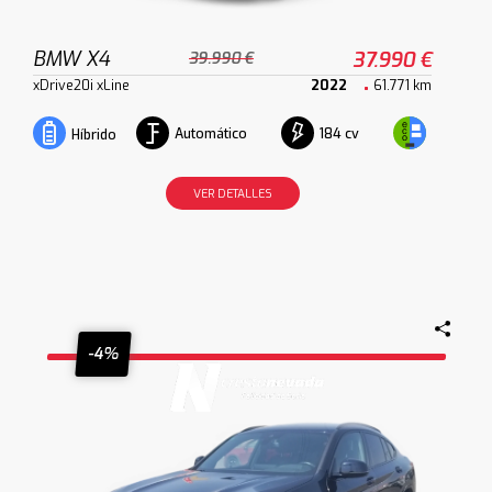
BMW X4
37.990 €
39.990 €
xDrive20i xLine
2022
61.771 km
Automático
184 cv
Híbrido
VER DETALLES
-4%