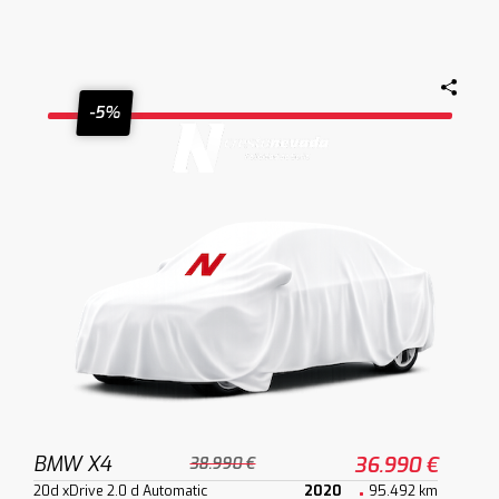
-5%
BMW X4
36.990 €
38.990 €
20d xDrive 2.0 d Automatic
2020
95.492 km