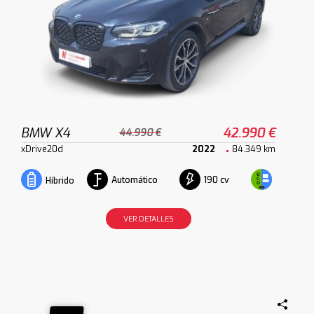
BMW X4
42.990 €
44.990 €
xDrive20d
2022
84.349 km
Automático
190 cv
Híbrido
VER DETALLES