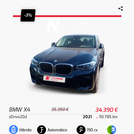
-3%
BMW X4
34.390 €
35.390 €
xDrive20d
2021
90.785 km
Automático
190 cv
Híbrido