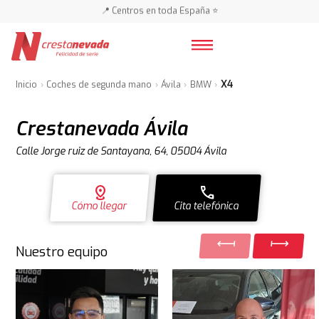
🚗 🚗 Más de 3.000 coches 🚗 🚗
📍 Centros en toda España ⭐
X4
Inicio
Coches de segunda mano
Ávila
BMW
Crestanevada Ávila
Calle Jorge ruiz de Santayana, 64, 05004 Ávila
distance
call
Cómo llegar
Cita telefónica
Nuestro equipo