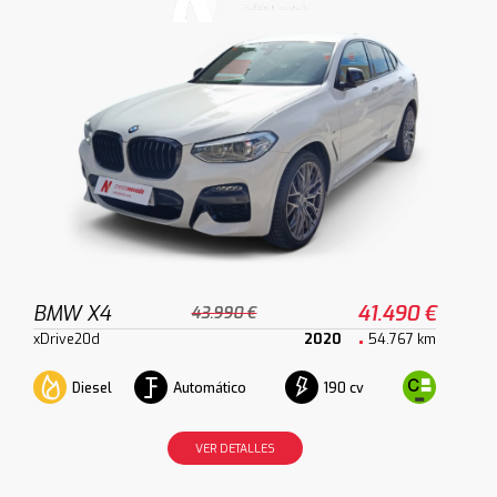
BMW X4
41.490 €
43.990 €
xDrive20d
2020
54.767 km
Diesel
Automático
190 cv
VER DETALLES