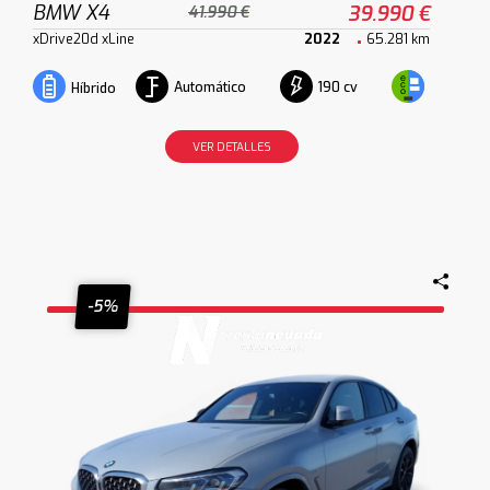
BMW X4
39.990 €
41.990 €
xDrive20d xLine
2022
65.281 km
Automático
190 cv
Híbrido
VER DETALLES
-5%