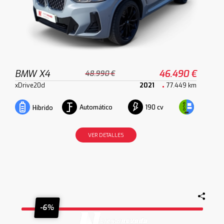
BMW X4
46.490 €
48.990 €
xDrive20d
2021
77.449 km
Automático
190 cv
Híbrido
VER DETALLES
-6%