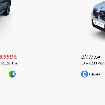
9.990 €
BMW X4
65.281 km
xDrive20d Pac
Híbrido