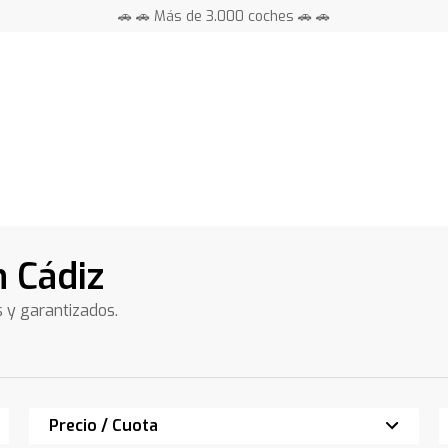
🚗 🚗 Más de 3.000 coches 🚗 🚗
📍 Centros en toda España ⭐
 Cádiz
s y garantizados.
Precio / Cuota