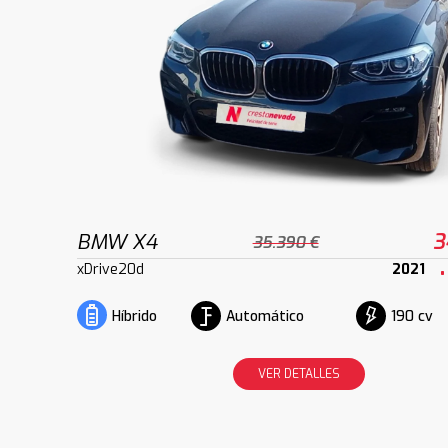
BMW X4
3
35.390 €
xDrive20d
2021
Automático
190 cv
Híbrido
VER DETALLES