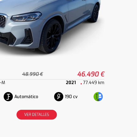
46.490 €
48.990 €
k-M
2021
77.449 km
Automático
190 cv
VER DETALLES