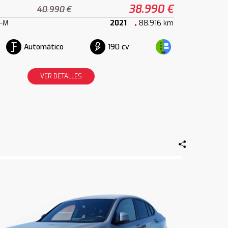
38.990 €
40.990 €
k-M
2021
88.916 km
Automático
190 cv
VER DETALLES