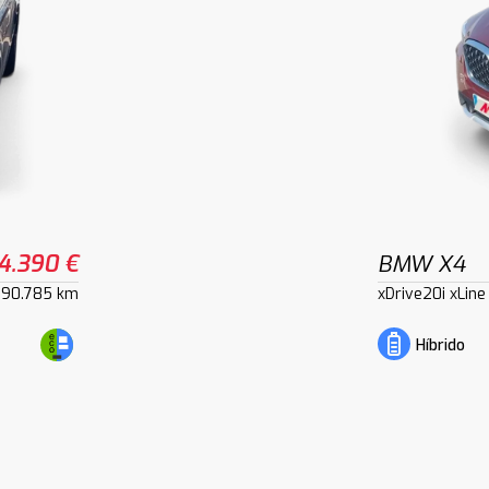
4.390 €
BMW X4
90.785 km
xDrive20i xLine
Híbrido