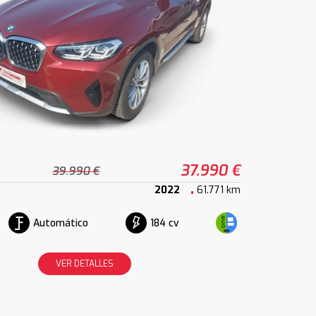
37.990 €
39.990 €
2022
61.771 km
Automático
184 cv
VER DETALLES