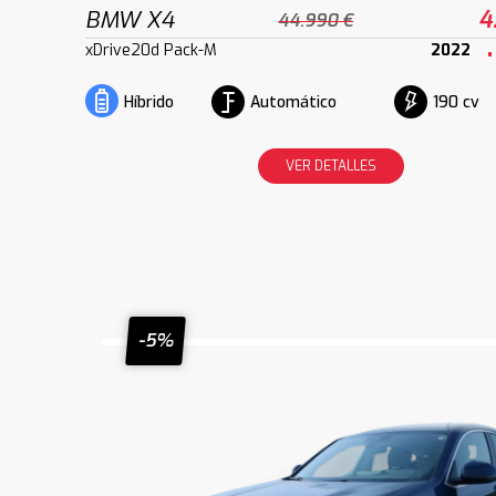
BMW X4
4
44.990 €
xDrive20d Pack-M
2022
Automático
190 cv
Híbrido
VER DETALLES
-5%