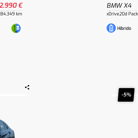
2.990 €
BMW X4
84.349 km
xDrive20d Pac
Híbrido
-5%