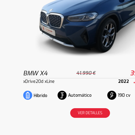
BMW X4
3
41.990 €
xDrive20d xLine
2022
Automático
190 cv
Híbrido
VER DETALLES