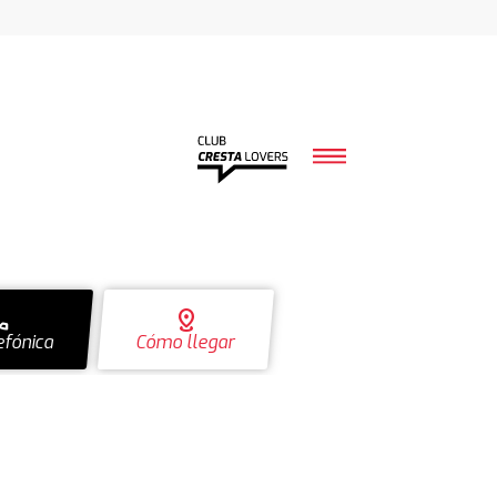
ll
distance
efónica
Cómo llegar