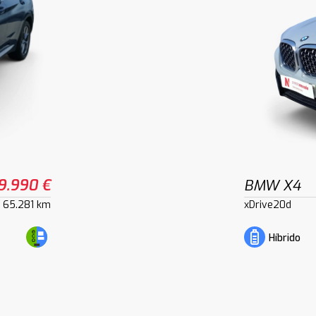
9.990 €
BMW X4
65.281 km
xDrive20d
Híbrido