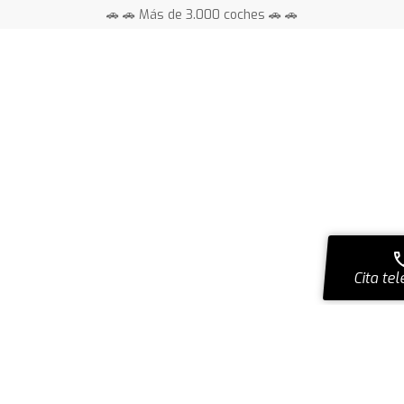
🚗 🚗 Más de 3.000 coches 🚗 🚗
📍 Centros en toda España ⭐
ca
Cita tel