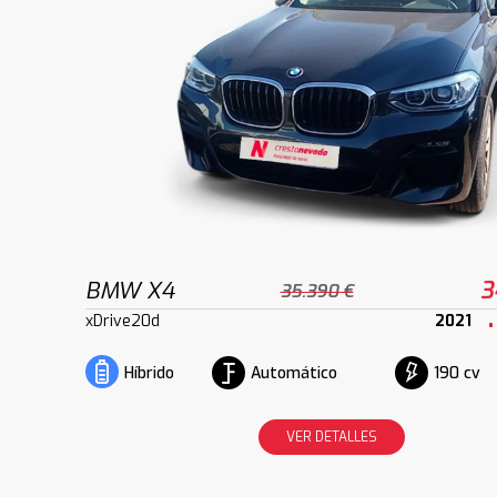
BMW X4
3
35.390 €
xDrive20d
2021
Automático
190 cv
Híbrido
VER DETALLES