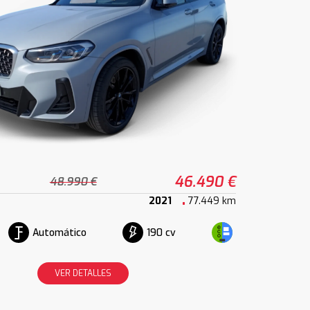
46.490 €
48.990 €
2021
77.449 km
Automático
190 cv
VER DETALLES