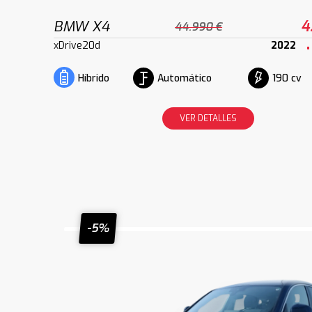
BMW X4
4
44.990 €
xDrive20d
2022
Automático
190 cv
Híbrido
VER DETALLES
-5%