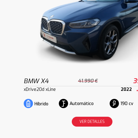
BMW X4
3
41.990 €
xDrive20d xLine
2022
Automático
190 cv
Híbrido
VER DETALLES