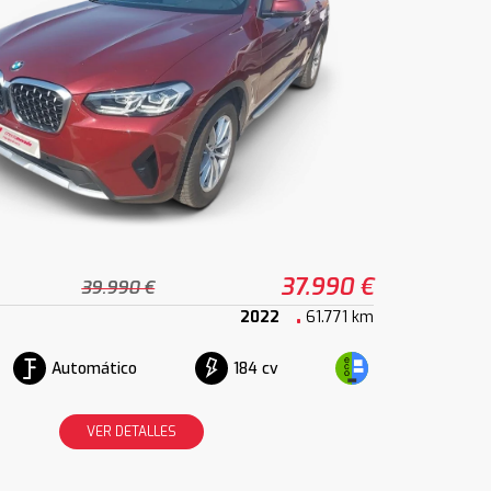
37.990 €
39.990 €
2022
61.771 km
Automático
184 cv
VER DETALLES