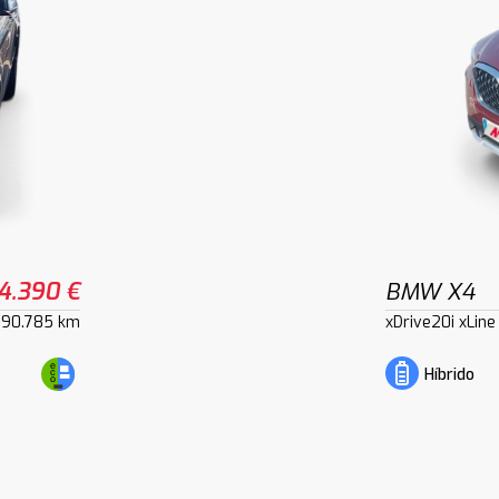
4.390 €
BMW X4
90.785 km
xDrive20i xLine
Híbrido