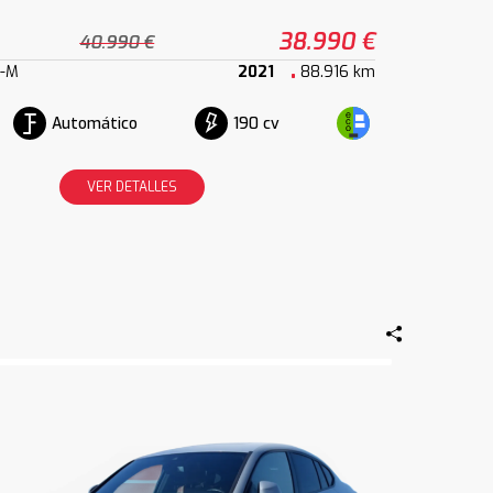
38.990 €
40.990 €
k-M
2021
88.916 km
Automático
190 cv
VER DETALLES