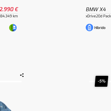
2.990 €
BMW X4
84.349 km
xDrive20d Pac
Híbrido
-5%