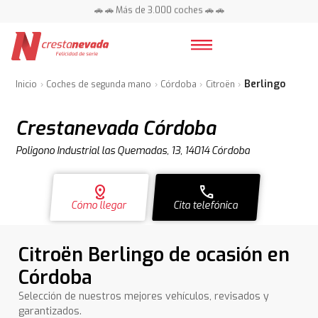
🚗 🚗 Más de 3.000 coches 🚗 🚗
📍 Centros en toda España ⭐
Berlingo
Inicio
Coches de segunda mano
Córdoba
Citroën
Crestanevada Córdoba
Poligono Industrial las Quemadas, 13, 14014 Córdoba
distance
call
Cómo llegar
Cita telefónica
Citroën Berlingo de ocasión en
Córdoba
Selección de nuestros mejores vehículos, revisados y
garantizados.