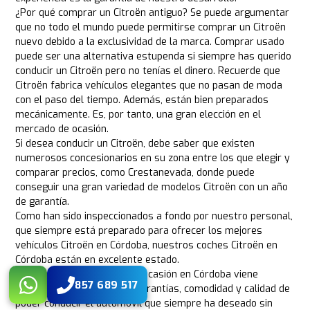
¿Por qué comprar un Citroën antiguo? Se puede argumentar
que no todo el mundo puede permitirse comprar un Citroën
nuevo debido a la exclusividad de la marca. Comprar usado
puede ser una alternativa estupenda si siempre has querido
conducir un Citroën pero no tenías el dinero. Recuerde que
Citroën fabrica vehículos elegantes que no pasan de moda
con el paso del tiempo. Además, están bien preparados
mecánicamente. Es, por tanto, una gran elección en el
mercado de ocasión.
Si desea conducir un Citroën, debe saber que existen
numerosos concesionarios en su zona entre los que elegir y
comparar precios, como Crestanevada, donde puede
conseguir una gran variedad de modelos Citroën con un año
de garantía.
Como han sido inspeccionados a fondo por nuestro personal,
que siempre está preparado para ofrecer los mejores
vehículos Citroën en Córdoba, nuestros coches Citroën en
Córdoba están en excelente estado.
La compra de un Citroën de ocasión en Córdoba viene
857 689 517
acompañada de todas las garantías, comodidad y calidad de
poder conducir el automóvil que siempre ha deseado sin