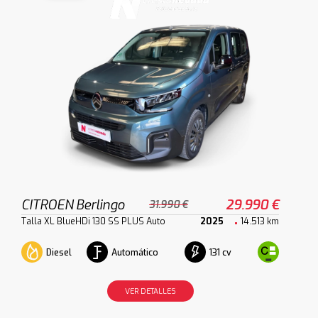
CITROEN Berlingo
29.990 €
31.990 €
Talla XL BlueHDi 130 SS PLUS Auto
2025
14.513 km
Diesel
Automático
131 cv
VER DETALLES