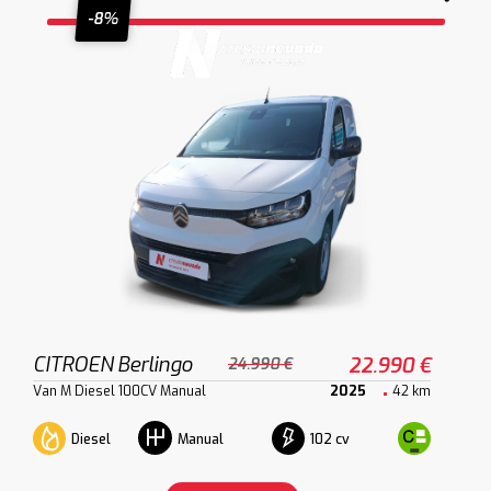
-8%
CITROEN Berlingo
22.990 €
24.990 €
Van M Diesel 100CV Manual
2025
42 km
Diesel
102 cv
Manual