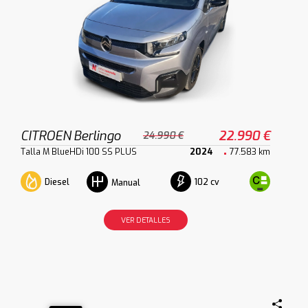
CITROEN Berlingo
22.990 €
24.990 €
Talla M BlueHDi 100 SS PLUS
2024
77.583 km
Diesel
102 cv
Manual
VER DETALLES