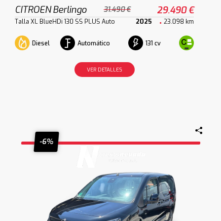
CITROEN Berlingo
29.490 €
31.490 €
Talla XL BlueHDi 130 SS PLUS Auto
2025
23.098 km
Diesel
Automático
131 cv
VER DETALLES
-6%