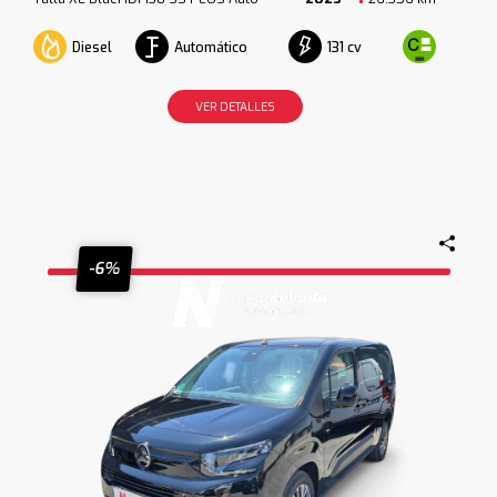
Diesel
Automático
131 cv
VER DETALLES
-6%