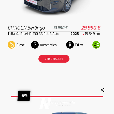
CITROEN Berlingo
29.990 €
31.990 €
Talla XL BlueHDi 130 SS PLUS Auto
2025
19.549 km
Diesel
Automático
131 cv
VER DETALLES
-6%