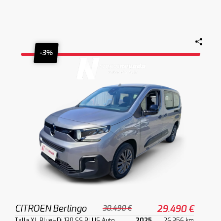
-3%
CITROEN Berlingo
29.490 €
30.490 €
Talla XL BlueHDi 130 SS PLUS Auto
2025
26.356 km