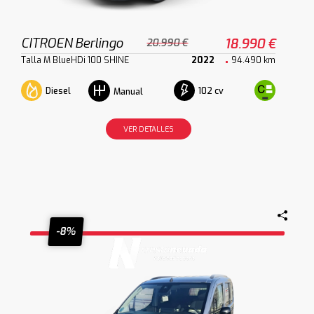
CITROEN Berlingo
18.990 €
20.990 €
Talla M BlueHDi 100 SHINE
2022
94.490 km
Diesel
102 cv
Manual
VER DETALLES
-8%