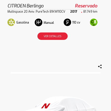
CITROEN Berlingo
Reservado
Multispace 20 Aniv. PureTech 81KW110CV
2017
81.749 km
Gasolina
110 cv
Manual
VER DETALLES