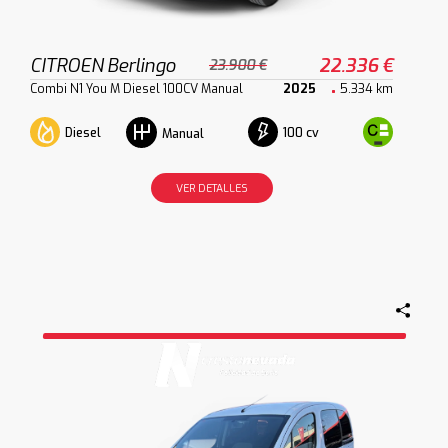
CITROEN Berlingo
22.336 €
23.900 €
Combi N1 You M Diesel 100CV Manual
2025
5.334 km
Diesel
100 cv
Manual
VER DETALLES