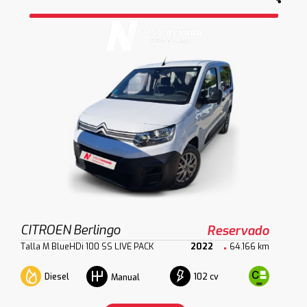
CITROEN Berlingo
Reservado
Talla M BlueHDi 100 SS LIVE PACK
2022
64.166 km
Diesel
102 cv
Manual