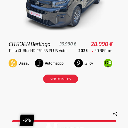
CITROEN Berlingo
28.990 €
30.990 €
Talla XL BlueHDi 130 SS PLUS Auto
2025
30.880 km
Diesel
Automático
131 cv
VER DETALLES
-6%