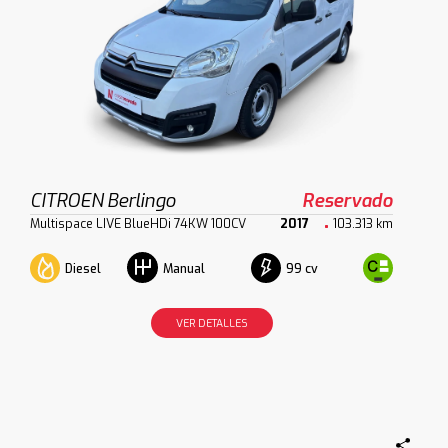
CITROEN Berlingo
Reservado
Multispace LIVE BlueHDi 74KW 100CV
2017
103.313 km
Diesel
99 cv
Manual
VER DETALLES