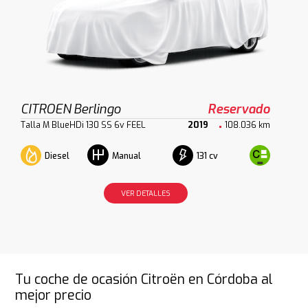
CITROEN Berlingo
Reservado
Talla M BlueHDi 130 SS 6v FEEL
2019
108.036 km
Diesel
131 cv
Manual
VER DETALLES
Tu coche de ocasión Citroën en Córdoba al
mejor precio