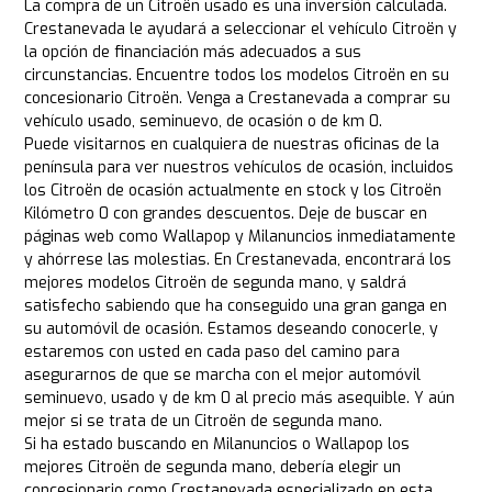
La compra de un Citroën usado es una inversión calculada.
Crestanevada le ayudará a seleccionar el vehículo Citroën y
la opción de financiación más adecuados a sus
circunstancias. Encuentre todos los modelos Citroën en su
concesionario Citroën. Venga a Crestanevada a comprar su
vehículo usado, seminuevo, de ocasión o de km 0.
Puede visitarnos en cualquiera de nuestras oficinas de la
península para ver nuestros vehículos de ocasión, incluidos
los Citroën de ocasión actualmente en stock y los Citroën
Kilómetro 0 con grandes descuentos. Deje de buscar en
páginas web como Wallapop y Milanuncios inmediatamente
y ahórrese las molestias. En Crestanevada, encontrará los
mejores modelos Citroën de segunda mano, y saldrá
satisfecho sabiendo que ha conseguido una gran ganga en
su automóvil de ocasión. Estamos deseando conocerle, y
estaremos con usted en cada paso del camino para
asegurarnos de que se marcha con el mejor automóvil
seminuevo, usado y de km 0 al precio más asequible. Y aún
mejor si se trata de un Citroën de segunda mano.
Si ha estado buscando en Milanuncios o Wallapop los
mejores Citroën de segunda mano, debería elegir un
concesionario como Crestanevada especializado en esta