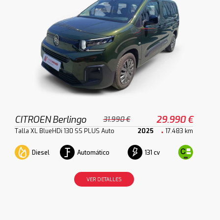
CITROEN Berlingo
29.990 €
31.990 €
Talla XL BlueHDi 130 SS PLUS Auto
2025
17.483 km
Diesel
Automático
131 cv
VER DETALLES