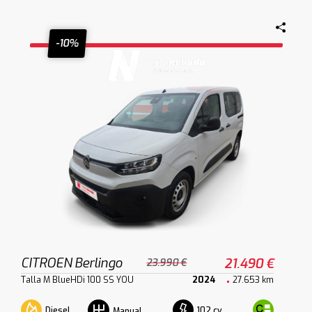
-10%
CITROEN Berlingo
21.490 €
23.990 €
Talla M BlueHDi 100 SS YOU
2024
27.653 km
Diesel
102 cv
Manual