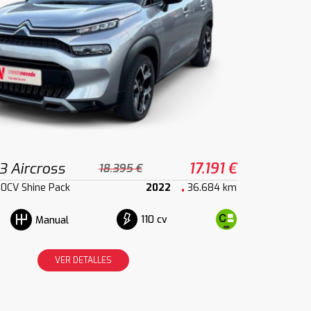
3 Aircross
17.191 €
18.395 €
10CV Shine Pack
2022
36.684 km
110 cv
Manual
VER DETALLES