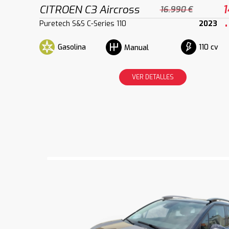
CITROEN C3 Aircross
1
16.990 €
Puretech S&S C-Series 110
2023
Gasolina
110 cv
Manual
VER DETALLES