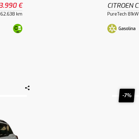
3.990 €
CITROEN C
62.638 km
PureTech 81kW 
Gasolina
-7%