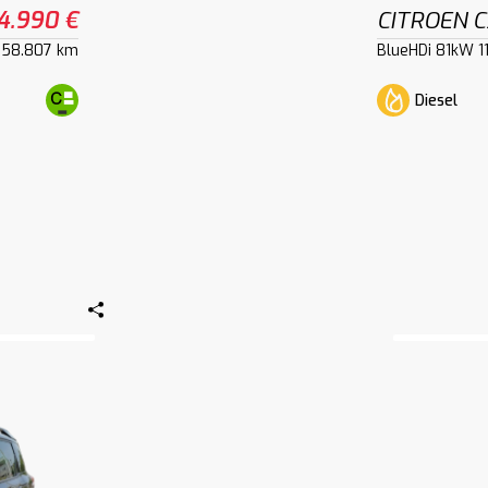
4.990 €
CITROEN C
58.807 km
BlueHDi 81kW 1
Diesel