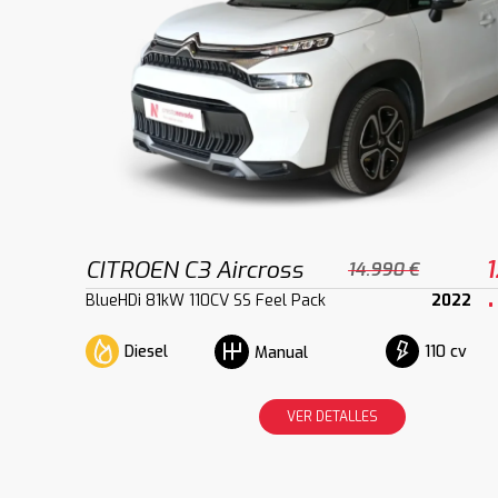
CITROEN C3 Aircross
1
14.990 €
BlueHDi 81kW 110CV SS Feel Pack
2022
Diesel
110 cv
Manual
VER DETALLES