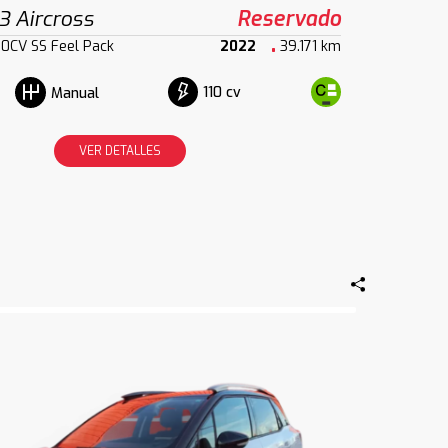
3 Aircross
Reservado
10CV SS Feel Pack
2022
39.171 km
110 cv
Manual
VER DETALLES