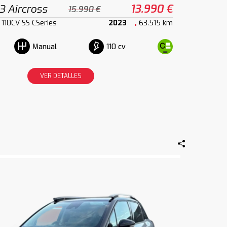
3 Aircross
13.990 €
15.990 €
110CV SS CSeries
2023
63.515 km
110 cv
Manual
VER DETALLES