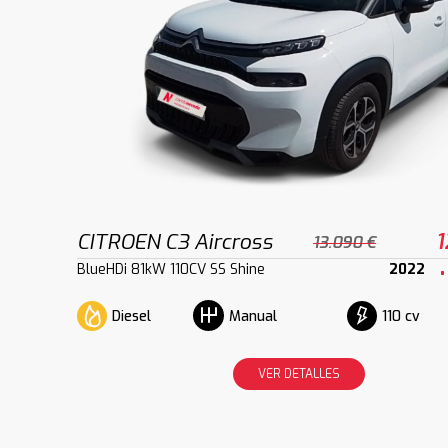
CITROEN C3 Aircross
1
13.090 €
BlueHDi 81kW 110CV SS Shine
2022
Diesel
110 cv
Manual
VER DETALLES