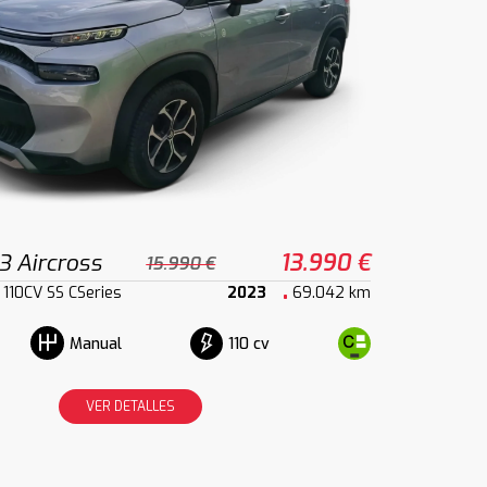
3 Aircross
13.990 €
15.990 €
110CV SS CSeries
2023
69.042 km
110 cv
Manual
VER DETALLES