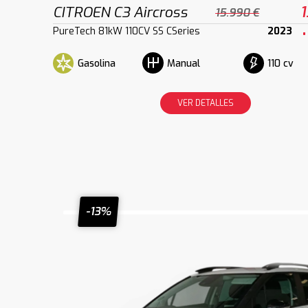
CITROEN C3 Aircross
1
15.990 €
PureTech 81kW 110CV SS CSeries
2023
Gasolina
110 cv
Manual
VER DETALLES
-13%