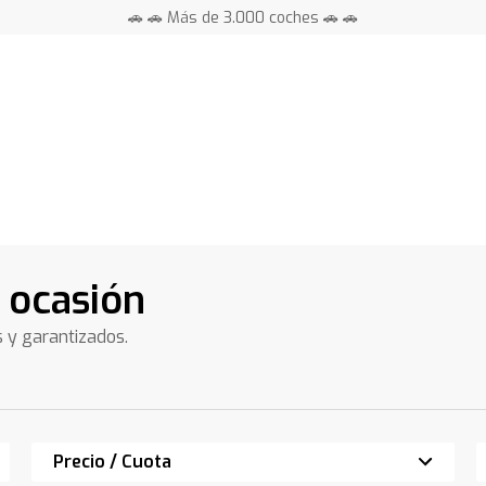
🚗 🚗 Más de 3.000 coches 🚗 🚗
📍 Centros en toda España ⭐
s
e ocasión
s y garantizados.
Precio / Cuota