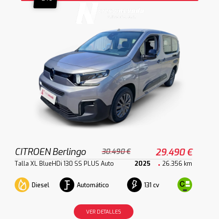
CITROEN Berlingo
29.490 €
30.490 €
Talla XL BlueHDi 130 SS PLUS Auto
2025
26.356 km
Diesel
Automático
131 cv
VER DETALLES