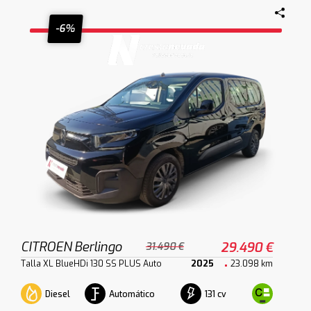
-6%
CITROEN Berlingo
29.490 €
31.490 €
Talla XL BlueHDi 130 SS PLUS Auto
2025
23.098 km
Diesel
Automático
131 cv