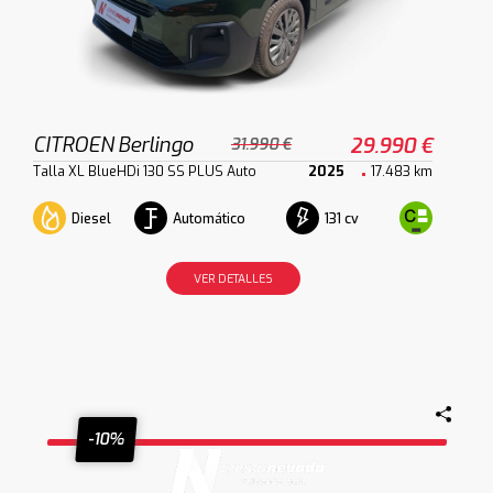
CITROEN Berlingo
29.990 €
31.990 €
Talla XL BlueHDi 130 SS PLUS Auto
2025
17.483 km
Diesel
Automático
131 cv
VER DETALLES
-10%