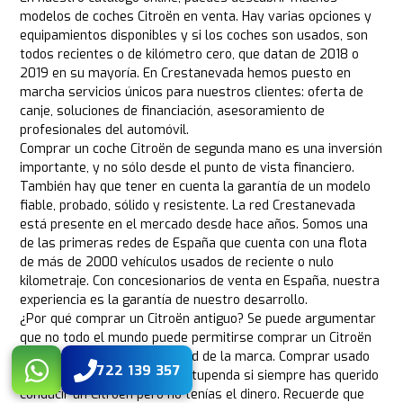
modelos de coches Citroën en venta. Hay varias opciones y
equipamientos disponibles y si los coches son usados, son
todos recientes o de kilómetro cero, que datan de 2018 o
2019 en su mayoría. En Crestanevada hemos puesto en
marcha servicios únicos para nuestros clientes: oferta de
canje, soluciones de financiación, asesoramiento de
profesionales del automóvil.
Comprar un coche Citroën de segunda mano es una inversión
importante, y no sólo desde el punto de vista financiero.
También hay que tener en cuenta la garantía de un modelo
fiable, probado, sólido y resistente. La red Crestanevada
está presente en el mercado desde hace años. Somos una
de las primeras redes de España que cuenta con una flota
de más de 2000 vehículos usados de reciente o nulo
kilometraje. Con concesionarios de venta en España, nuestra
experiencia es la garantía de nuestro desarrollo.
¿Por qué comprar un Citroën antiguo? Se puede argumentar
que no todo el mundo puede permitirse comprar un Citroën
nuevo debido a la exclusividad de la marca. Comprar usado
722 139 357
puede ser una alternativa estupenda si siempre has querido
conducir un Citroën pero no tenías el dinero. Recuerde que