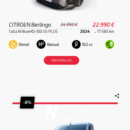
CITROEN Berlingo
22.990 €
24.990 €
Talla M BlueHDi 100 SS PLUS
2024
77.583 km
Diesel
102 cv
Manual
VER DETALLES
-8%