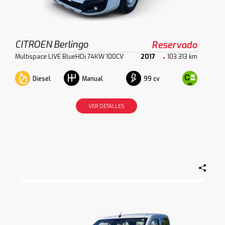
CITROEN Berlingo
Reservado
Multispace LIVE BlueHDi 74KW 100CV
2017
103.313 km
Diesel
99 cv
Manual
VER DETALLES