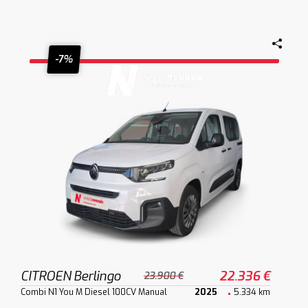
-7%
CITROEN Berlingo
22.336 €
23.900 €
Combi N1 You M Diesel 100CV Manual
2025
5.334 km