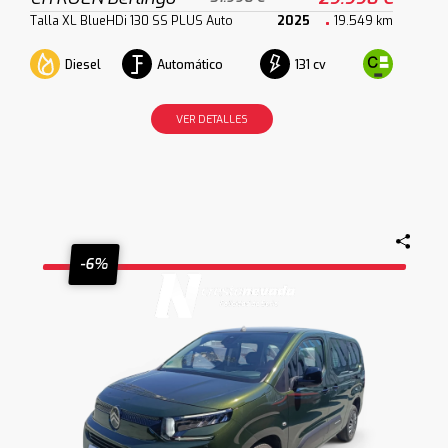
Talla XL BlueHDi 130 SS PLUS Auto
2025
19.549 km
Diesel
Automático
131 cv
VER DETALLES
-6%