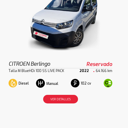
CITROEN Berlingo
Reservado
Talla M BlueHDi 100 SS LIVE PACK
2022
64.166 km
Diesel
102 cv
Manual
VER DETALLES