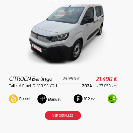
CITROEN Berlingo
21.490 €
23.990 €
Talla M BlueHDi 100 SS YOU
2024
27.653 km
Diesel
102 cv
Manual
VER DETALLES