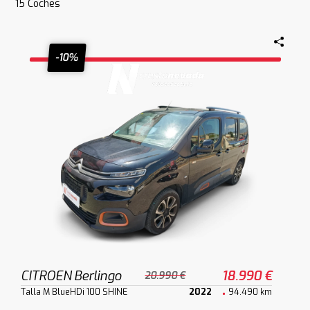
15
Coches
-10%
CITROEN Berlingo
18.990 €
20.990 €
Talla M BlueHDi 100 SHINE
2022
94.490 km