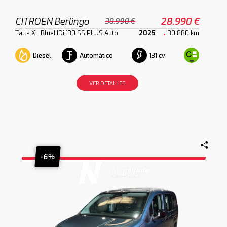
CITROEN Berlingo
28.990 €
30.990 €
Talla XL BlueHDi 130 SS PLUS Auto
2025
30.880 km
Diesel
Automático
131 cv
VER DETALLES
-6%