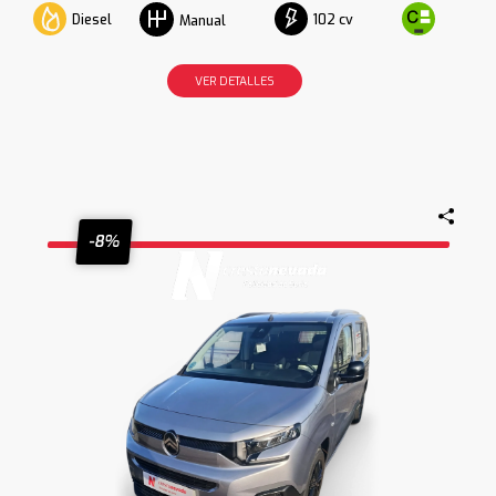
Diesel
102 cv
Manual
VER DETALLES
-8%