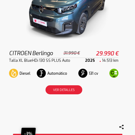
CITROEN Berlingo
29.990 €
31.990 €
Talla XL BlueHDi 130 SS PLUS Auto
2025
14.513 km
Diesel
Automático
131 cv
VER DETALLES
-3%