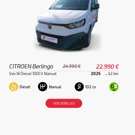
CITROEN Berlingo
22.990 €
24.990 €
Van M Diesel 100CV Manual
2025
42 km
Diesel
102 cv
Manual
VER DETALLES