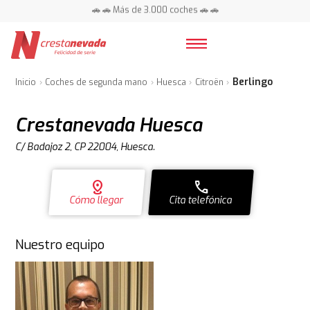
📍 Centros en toda España ⭐
Berlingo
Inicio
Coches de segunda mano
Huesca
Citroën
Crestanevada Huesca
C/ Badajoz 2, CP 22004, Huesca.
distance
call
Cómo llegar
Cita telefónica
Nuestro equipo