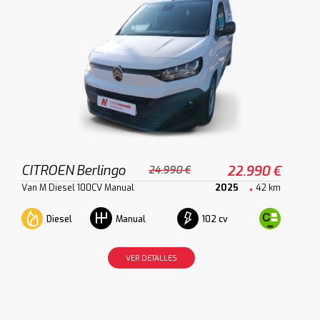
CITROEN Berlingo
22.990 €
24.990 €
Van M Diesel 100CV Manual
2025
42 km
Diesel
102 cv
Manual
VER DETALLES