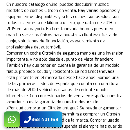
En nuestro catálogo online, puedes descubrir muchos
modelos de coches Citroën en venta. Hay varias opciones y
equipamientos disponibles y si los coches son usados, son
todos recientes o de kilómetro cero, que datan de 2018 o
2019 en su mayoría. En Crestanevada hemos puesto en
marcha servicios únicos para nuestros clientes: oferta de
canje, soluciones de financiación, asesoramiento de
profesionales del automóvil.
Comprar un coche Citroën de segunda mano es una inversión
importante, y no sólo desde el punto de vista financiero.
También hay que tener en cuenta la garantía de un modelo
fiable, probado, sólido y resistente. La red Crestanevada
está presente en el mercado desde hace años. Somos una
de las primeras redes de España que cuenta con una flota
de más de 2000 vehículos usados de reciente o nulo
kilometraje. Con concesionarios de venta en España, nuestra
experiencia es la garantía de nuestro desarrollo.
¿Por qué comprar un Citroën antiguo? Se puede argumentar
que no todo el mundo puede permitirse comprar un Citroën
868 401 169
nuevo debido a la exclusividad de la marca. Comprar usado
puede ser una alternativa estupenda si siempre has querido