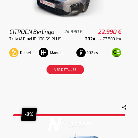
CITROEN Berlingo
22.990 €
24.990 €
Talla M BlueHDi 100 SS PLUS
2024
77.583 km
Diesel
102 cv
Manual
VER DETALLES
-8%