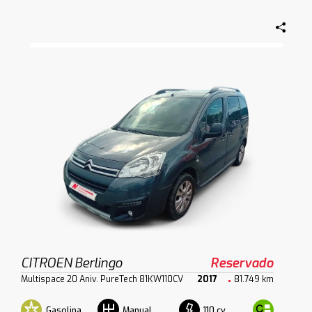
CITROEN Berlingo
Reservado
Multispace 20 Aniv. PureTech 81KW110CV
2017
81.749 km
Gasolina
110 cv
Manual