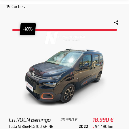
15
Coches
-10%
CITROEN Berlingo
18.990 €
20.990 €
Talla M BlueHDi 100 SHINE
2022
94.490 km