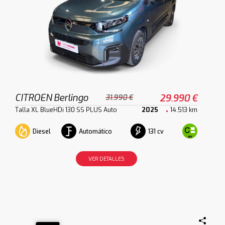
CITROEN Berlingo
29.990 €
31.990 €
Talla XL BlueHDi 130 SS PLUS Auto
2025
14.513 km
Diesel
Automático
131 cv
VER DETALLES