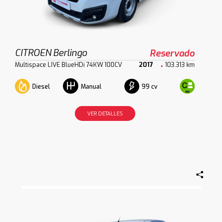
CITROEN Berlingo
Reservado
Multispace LIVE BlueHDi 74KW 100CV
2017
103.313 km
Diesel
99 cv
Manual
VER DETALLES