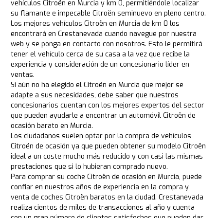
vehículos Citroën en Murcia y km 0, permitiéndole localizar
su flamante e impecable Citroën seminuevo en pleno centro.
Los mejores vehículos Citroën en Murcia de km 0 los
encontrará en Crestanevada cuando navegue por nuestra
web y se ponga en contacto con nosotros. Esto le permitirá
tener el vehículo cerca de su casa a la vez que recibe la
experiencia y consideración de un concesionario líder en
ventas.
Si aún no ha elegido el Citroën en Murcia que mejor se
adapte a sus necesidades, debe saber que nuestros
concesionarios cuentan con los mejores expertos del sector
que pueden ayudarle a encontrar un automóvil Citroën de
ocasión barato en Murcia.
Los ciudadanos suelen optar por la compra de vehículos
Citroën de ocasión ya que pueden obtener su modelo Citroën
ideal a un coste mucho más reducido y con casi las mismas
prestaciones que si lo hubieran comprado nuevo.
Para comprar su coche Citroën de ocasión en Murcia, puede
confiar en nuestros años de experiencia en la compra y
venta de coches Citroën baratos en la ciudad. Crestanevada
realiza cientos de miles de transacciones al año y cuenta
con un gran número de clientes satisfechos que pueden dar