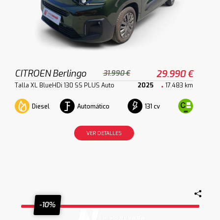
CITROEN Berlingo
29.990 €
31.990 €
Talla XL BlueHDi 130 SS PLUS Auto
2025
17.483 km
Diesel
Automático
131 cv
VER DETALLES
-10%