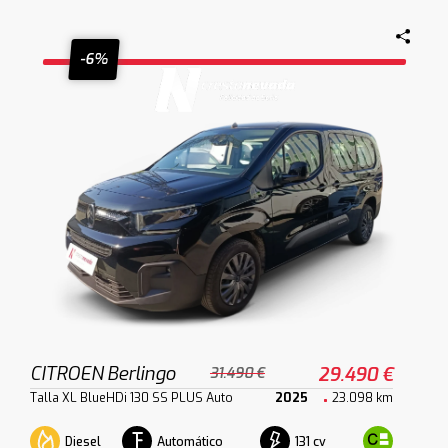
-6%
CITROEN Berlingo
29.490 €
31.490 €
Talla XL BlueHDi 130 SS PLUS Auto
2025
23.098 km
Diesel
Automático
131 cv