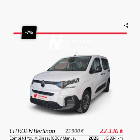
-7%
CITROEN Berlingo
22.336 €
23.900 €
Combi N1 You M Diesel 100CV Manual
2025
5.334 km