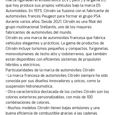
marca figuraban el emblemático 2CV ("pato") y la gama DS,
que hoy produce sus propios vehículos bajo la marca DS
Automobiles. En 1975, Citroën se fusionó con el fabricante de
automóviles francés Peugeot para formar el grupo PSA
durante varios años. Desde 2021, Citroën es una filial del
grupo multinacional Stellantis, uno de los mayores
fabricantes de automóviles del mundo.
Citroën es una marca de automóviles francesa que fabrica
vehículos elegantes y prácticos. La gama de productos de
Citroën incluye turismos pequeños y compactos, furgonetas,
monovolúmenes de techo alto y todoterrenos, que también
están disponibles con eficientes sistemas de propulsión
híbridos y eléctricos.
Particularidades de la marca de automóviles Citroën
• La marca francesa de automóviles Citroën siempre ha sido
conocida por sus diseños innovadores y únicos, como la
suspensión hidroneumática.
• Otra característica destacada de los coches Citroën son los
colores exteriores personalizables, con más de 100
combinaciones de colores.
• Muchos modelos Citroën tienen bajas emisiones y una
buena eficiencia de combustible gracias a las cadenas