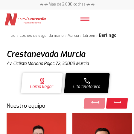
📍 Centros en toda España ⭐
Berlingo
Inicio
Coches de segunda mano
Murcia
Citroën
Crestanevada Murcia
Av. Ciclista Mariano Rojas 72, 30009 Murcia
distance
call
Cómo llegar
Cita telefónica
Nuestro equipo