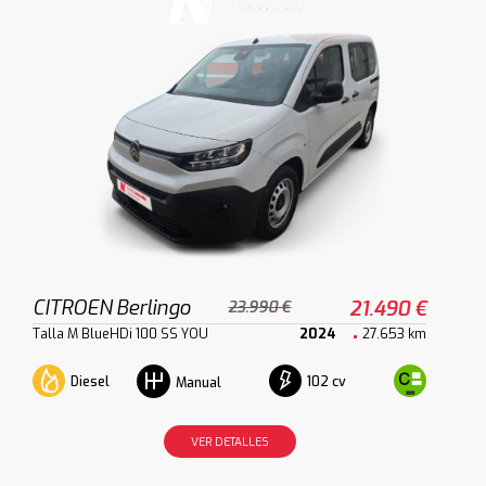
CITROEN Berlingo
21.490 €
23.990 €
Talla M BlueHDi 100 SS YOU
2024
27.653 km
Diesel
102 cv
Manual
VER DETALLES