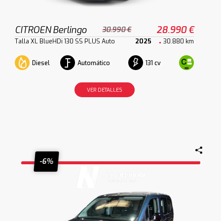
CITROEN Berlingo
28.990 €
30.990 €
Talla XL BlueHDi 130 SS PLUS Auto
2025
30.880 km
Diesel
Automático
131 cv
VER DETALLES
-6%