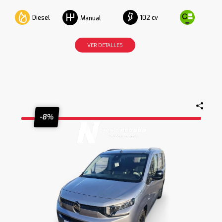
Diesel
102 cv
Manual
VER DETALLES
-8%