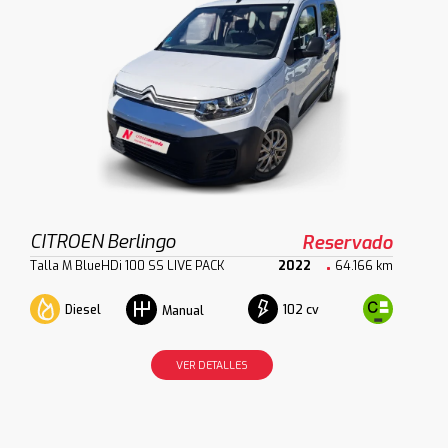
CITROEN Berlingo
Reservado
Talla M BlueHDi 100 SS LIVE PACK
2022
64.166 km
Diesel
102 cv
Manual
VER DETALLES