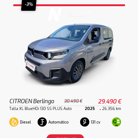
-3%
CITROEN Berlingo
29.490 €
30.490 €
Talla XL BlueHDi 130 SS PLUS Auto
2025
26.356 km
Diesel
Automático
131 cv