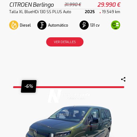
CITROEN Berlingo
29.990 €
31.990 €
Talla XL BlueHDi 130 SS PLUS Auto
2025
19.549 km
Diesel
Automático
131 cv
VER DETALLES
-6%