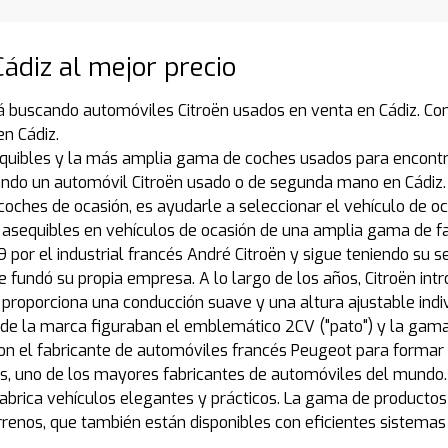
ádiz al mejor precio
 buscando automóviles Citroën usados en venta en Cádiz. Con 
n Cádiz.
quibles y la más amplia gama de coches usados para encontra
ando un automóvil Citroën usado o de segunda mano en Cádiz.
coches de ocasión, es ayudarle a seleccionar el vehículo de o
asequibles en vehículos de ocasión de una amplia gama de f
or el industrial francés André Citroën y sigue teniendo su sed
e fundó su propia empresa. A lo largo de los años, Citroën in
proporciona una conducción suave y una altura ajustable indi
e la marca figuraban el emblemático 2CV ("pato") y la gama 
con el fabricante de automóviles francés Peugeot para formar
ntis, uno de los mayores fabricantes de automóviles del mundo.
abrica vehículos elegantes y prácticos. La gama de productos
nos, que también están disponibles con eficientes sistemas de