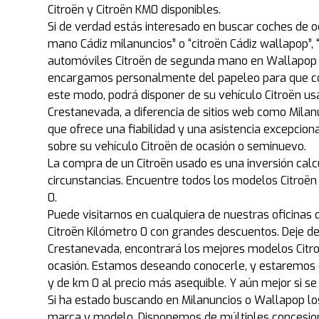
Citroën y Citroën KM0 disponibles.
Si de verdad estás interesado en buscar coches de o
mano Cádiz milanuncios” o “citroën Cádiz wallapop”
automóviles Citroën de segunda mano en Wallapop o 
encargamos personalmente del papeleo para que com
este modo, podrá disponer de su vehículo Citroën u
Crestanevada, a diferencia de sitios web como Milanu
que ofrece una fiabilidad y una asistencia excepcio
sobre su vehículo Citroën de ocasión o seminuevo.
La compra de un Citroën usado es una inversión calc
circunstancias. Encuentre todos los modelos Citroë
0.
Puede visitarnos en cualquiera de nuestras oficinas 
Citroën Kilómetro 0 con grandes descuentos. Deje 
Crestanevada, encontrará los mejores modelos Citr
ocasión. Estamos deseando conocerle, y estaremos 
y de km 0 al precio más asequible. Y aún mejor si s
Si ha estado buscando en Milanuncios o Wallapop lo
marca y modelo. Disponemos de múltiples concesion