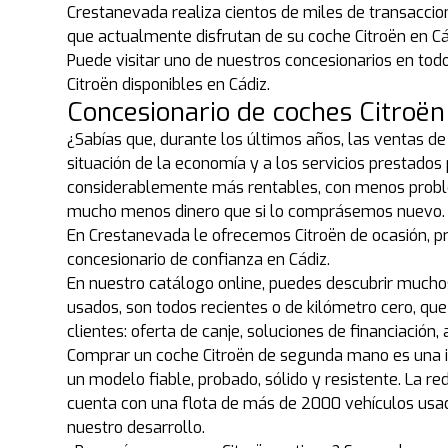
Crestanevada realiza cientos de miles de transaccio
que actualmente disfrutan de su coche Citroën en C
Puede visitar uno de nuestros concesionarios en to
Citroën disponibles en Cádiz.
Concesionario de coches Citroën
¿Sabías que, durante los últimos años, las ventas d
situación de la economía y a los servicios prestado
considerablemente más rentables, con menos problem
mucho menos dinero que si lo comprásemos nuevo.
En Crestanevada le ofrecemos Citroën de ocasión, p
concesionario de confianza en Cádiz.
En nuestro catálogo online, puedes descubrir muchos
usados, son todos recientes o de kilómetro cero, q
clientes: oferta de canje, soluciones de financiación
Comprar un coche Citroën de segunda mano es una inv
un modelo fiable, probado, sólido y resistente. La
cuenta con una flota de más de 2000 vehículos usado
nuestro desarrollo.