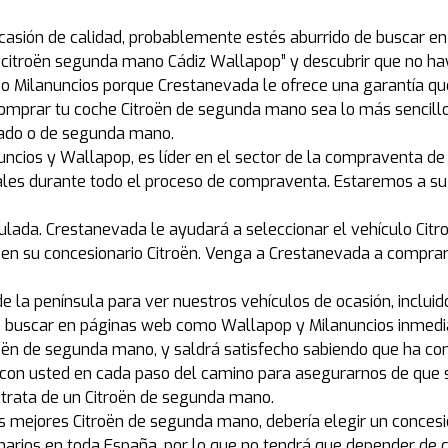
casión de calidad, probablemente estés aburrido de buscar en 
, “citroën segunda mano Cádiz Wallapop” y descubrir que no 
Milanuncios porque Crestanevada le ofrece una garantía que 
prar tu coche Citroën de segunda mano sea lo más sencillo 
sado o de segunda mano.
ncios y Wallapop, es líder en el sector de la compraventa de 
nales durante todo el proceso de compraventa. Estaremos a su
ulada. Crestanevada le ayudará a seleccionar el vehículo Citr
n en su concesionario Citroën. Venga a Crestanevada a compra
de la península para ver nuestros vehículos de ocasión, inclui
de buscar en páginas web como Wallapop y Milanuncios inmedi
oën de segunda mano, y saldrá satisfecho sabiendo que ha c
con usted en cada paso del camino para asegurarnos de que
e trata de un Citroën de segunda mano.
s mejores Citroën de segunda mano, debería elegir un conces
arios en toda España, por lo que no tendrá que depender de 