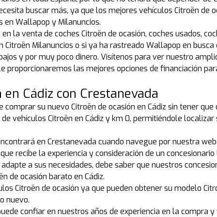
necesita buscar más, ya que los mejores vehículos Citroën de 
es en Wallapop y Milanuncios.
s en la venta de coches Citroën de ocasión, coches usados, c
Citroën Milanuncios o si ya ha rastreado Wallapop en busca de
bajos y por muy poco dinero. Visítenos para ver nuestro ampli
 proporcionaremos las mejores opciones de financiación par
 en Cádiz con Crestanevada
e comprar su nuevo Citroën de ocasión en Cádiz sin tener que co
de vehículos Citroën en Cádiz y km 0, permitiéndole localiza
 encontrará en Crestanevada cuando navegue por nuestra web 
 que recibe la experiencia y consideración de un concesionario 
se adapte a sus necesidades, debe saber que nuestros concesio
n de ocasión barato en Cádiz.
ulos Citroën de ocasión ya que pueden obtener su modelo Citr
do nuevo.
puede confiar en nuestros años de experiencia en la compra y 