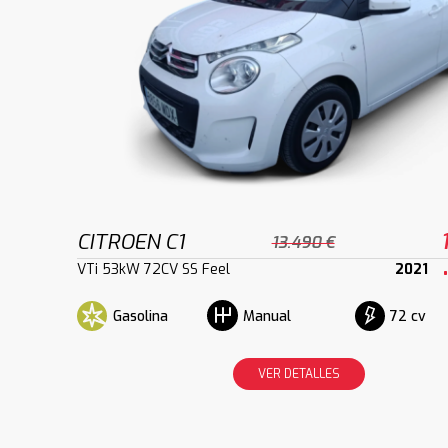
CITROEN C1
13.490 €
VTi 53kW 72CV SS Feel
2021
Gasolina
72 cv
Manual
VER DETALLES