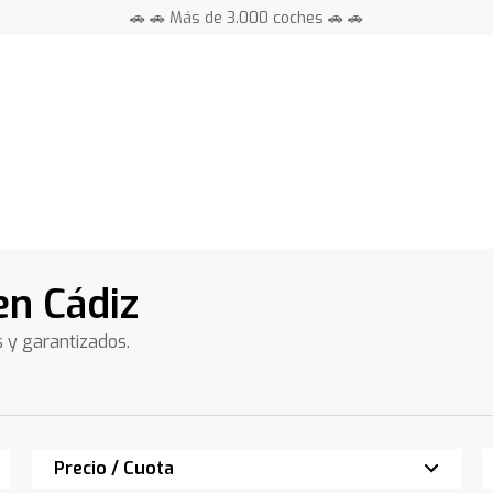
🚗 🚗 Más de 3.000 coches 🚗 🚗
📍 Centros en toda España ⭐
en Cádiz
s y garantizados.
Precio / Cuota