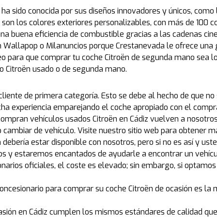
 ha sido conocida por sus diseños innovadores y únicos, como
n son los colores exteriores personalizables, con más de 100 
na buena eficiencia de combustible gracias a las cadenas cine
Wallapop o Milanuncios porque Crestanevada le ofrece una ga
 para que comprar tu coche Citroën de segunda mano sea lo 
lo Citroën usado o de segunda mano.
 cliente de primera categoría. Esto se debe al hecho de que 
a experiencia emparejando el coche apropiado con el compra
 compran vehículos usados Citroën en Cádiz vuelven a nosotr
cambiar de vehículo. Visite nuestro sitio web para obtener m
ión debería estar disponible con nosotros, pero si no es así y
os y estaremos encantados de ayudarle a encontrar un vehíc
narios oficiales, el coste es elevado; sin embargo, si optamos
oncesionario para comprar su coche Citroën de ocasión es la m
casión en Cádiz cumplen los mismos estándares de calidad que