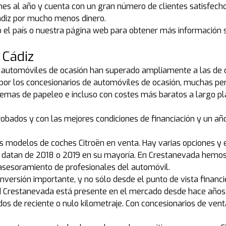
nes al año y cuenta con un gran número de clientes satisfech
ádiz por mucho menos dinero.
do el país o nuestra página web para obtener más informació
 Cádiz
e automóviles de ocasión han superado ampliamente a las de c
s por los concesionarios de automóviles de ocasión, muchas pe
as de papeleo e incluso con costes más baratos a largo plaz
robados y con las mejores condiciones de financiación y un a
 modelos de coches Citroën en venta. Hay varias opciones y e
ue datan de 2018 o 2019 en su mayoría. En Crestanevada hemos
, asesoramiento de profesionales del automóvil.
ersión importante, y no sólo desde el punto de vista financi
 red Crestanevada está presente en el mercado desde hace año
s de reciente o nulo kilometraje. Con concesionarios de venta