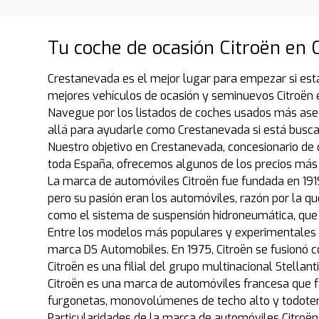
Tu coche de ocasión Citroën en C
Crestanevada es el mejor lugar para empezar si está
mejores vehículos de ocasión y seminuevos Citroën e
Navegue por los listados de coches usados más ase
allá para ayudarle como Crestanevada si está busc
Nuestro objetivo en Crestanevada, concesionario de 
toda España, ofrecemos algunos de los precios más 
La marca de automóviles Citroën fue fundada en 1919 p
pero su pasión eran los automóviles, razón por la qu
como el sistema de suspensión hidroneumática, que 
Entre los modelos más populares y experimentales d
marca DS Automobiles. En 1975, Citroën se fusionó 
Citroën es una filial del grupo multinacional Stella
Citroën es una marca de automóviles francesa que f
furgonetas, monovolúmenes de techo alto y todoterre
Particularidades de la marca de automóviles Citroën