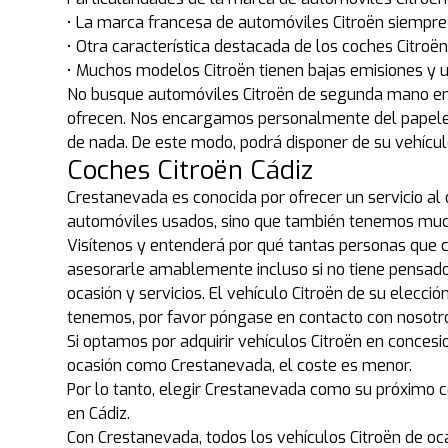
• La marca francesa de automóviles Citroën siempre
• Otra característica destacada de los coches Citroë
• Muchos modelos Citroën tienen bajas emisiones y u
No busque automóviles Citroën de segunda mano en 
ofrecen. Nos encargamos personalmente del papeleo
de nada. De este modo, podrá disponer de su vehícu
Coches Citroën Cádiz
Crestanevada es conocida por ofrecer un servicio al
automóviles usados, sino que también tenemos much
Visítenos y entenderá por qué tantas personas que
asesorarle amablemente incluso si no tiene pensado 
ocasión y servicios. El vehículo Citroën de su elecc
tenemos, por favor póngase en contacto con nosotr
Si optamos por adquirir vehículos Citroën en concesio
ocasión como Crestanevada, el coste es menor.
Por lo tanto, elegir Crestanevada como su próximo c
en Cádiz.
Con Crestanevada, todos los vehículos Citroën de o