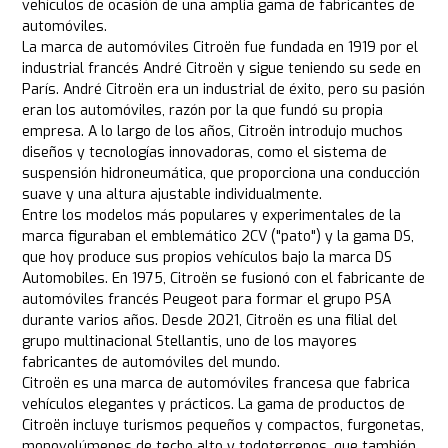
vehículos de ocasión de una amplia gama de fabricantes de
automóviles.
La marca de automóviles Citroën fue fundada en 1919 por el
industrial francés André Citroën y sigue teniendo su sede en
París. André Citroën era un industrial de éxito, pero su pasión
eran los automóviles, razón por la que fundó su propia
empresa. A lo largo de los años, Citroën introdujo muchos
diseños y tecnologías innovadoras, como el sistema de
suspensión hidroneumática, que proporciona una conducción
suave y una altura ajustable individualmente.
Entre los modelos más populares y experimentales de la
marca figuraban el emblemático 2CV ("pato") y la gama DS,
que hoy produce sus propios vehículos bajo la marca DS
Automobiles. En 1975, Citroën se fusionó con el fabricante de
automóviles francés Peugeot para formar el grupo PSA
durante varios años. Desde 2021, Citroën es una filial del
grupo multinacional Stellantis, uno de los mayores
fabricantes de automóviles del mundo.
Citroën es una marca de automóviles francesa que fabrica
vehículos elegantes y prácticos. La gama de productos de
Citroën incluye turismos pequeños y compactos, furgonetas,
monovolúmenes de techo alto y todoterrenos, que también