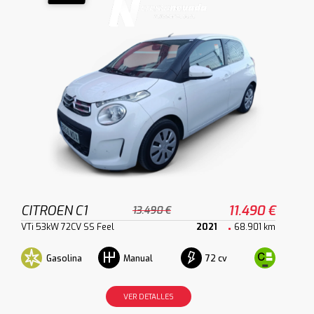
CITROEN C1
11.490 €
13.490 €
VTi 53kW 72CV SS Feel
2021
68.901 km
Gasolina
72 cv
Manual
VER DETALLES