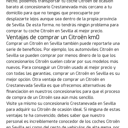
hecho, podemos transportar tu coche Citroën de ocasión
barato al concesionario Crestanevada más cercano a tu
domicilio para que no tengas que preocuparte por
desplazarte lejos aunque sea dentro de la propia provincia
de Sevilla. De esta forma, no tendrás ningún problema para
comprar tu coche Citroën en Sevilla al mejor precio.
Ventajas de comprar un Citroën km0
Comprar un Citroën en Sevilla también puede reportarle una
serie de beneficios. Por ejemplo, los automóviles Citroën en
Sevilla se pueden comprar por menos dinero de lo que los
concesionarios Citroën suelen cobrar por sus modelos más
nuevos. Para conseguir un Citroën usado al mejor precio y
con todas las garantías, comprar un Citroën en Sevilla es su
mejor opción. Otra ventaja de comprar un Citroën en
Crestanevada Sevilla es que ofrecemos alternativas de
financiación en nuestros concesionarios para que el proceso
de compra de un Citroën sea aún más sencillo.
Visite ya mismo su concesionario Crestanevada en Sevilla
para adquirir su Citroën de ocasión ideal. Si ninguna de estas
ventajas te ha convencido, debes saber que nuestro
personal es increíblemente conocedor de los coches Citroën
en Sevilla así como del resto de vehículos de alta gama, por