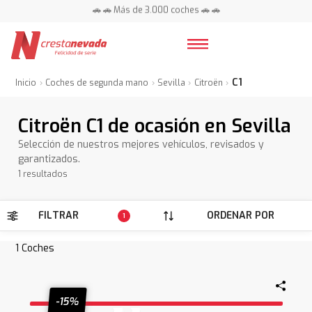
🚗 🚗 Más de 3.000 coches 🚗 🚗
📍 Centros en toda España ⭐
C1
Inicio
Coches de segunda mano
Sevilla
Citroën
Citroën C1 de ocasión en Sevilla
Selección de nuestros mejores vehículos, revisados y
garantizados.
1 resultados
FILTRAR
ORDENAR POR
1
1
Coches
-15%