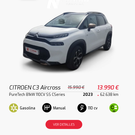
CITROEN C3 Aircross
13.990 €
15.990 €
PureTech 81kW 110CV SS CSeries
2023
62.638 km
Gasolina
110 cv
Manual
VER DETALLES