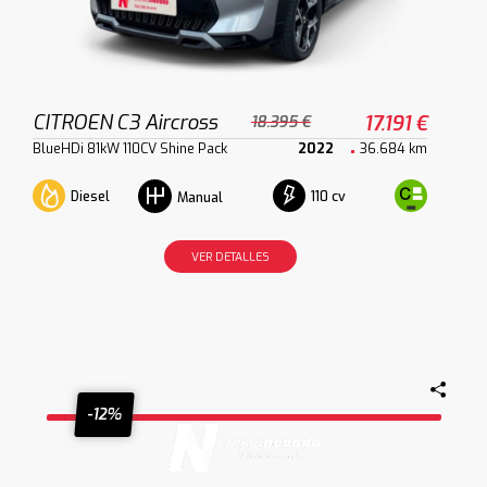
CITROEN C3 Aircross
17.191 €
18.395 €
BlueHDi 81kW 110CV Shine Pack
2022
36.684 km
Diesel
110 cv
Manual
VER DETALLES
-12%