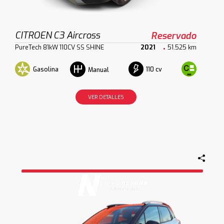
CITROEN C3 Aircross
Reservado
PureTech 81kW 110CV SS SHINE
2021
51.525 km
Gasolina
110 cv
Manual
VER DETALLES