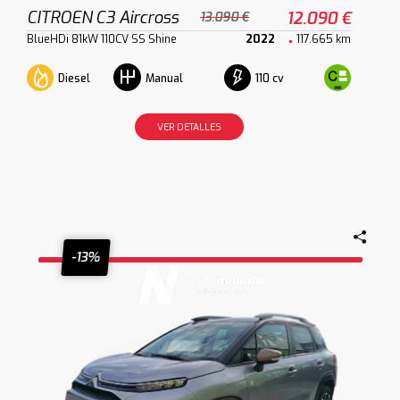
CITROEN C3 Aircross
12.090 €
13.090 €
BlueHDi 81kW 110CV SS Shine
2022
117.665 km
Diesel
110 cv
Manual
VER DETALLES
-13%