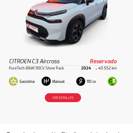
CITROEN C3 Aircross
Reservado
PureTech 81kW 110CV Shine Pack
2024
40.552 km
Gasolina
110 cv
Manual
VER DETALLES