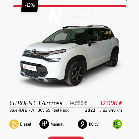
-13%
CITROEN C3 Aircross
12.990 €
14.990 €
BlueHDi 81kW 110CV SS Feel Pack
2022
82.940 km
Diesel
110 cv
Manual