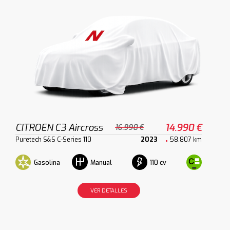
CITROEN C3 Aircross
14.990 €
16.990 €
Puretech S&S C-Series 110
2023
58.807 km
Gasolina
110 cv
Manual
VER DETALLES