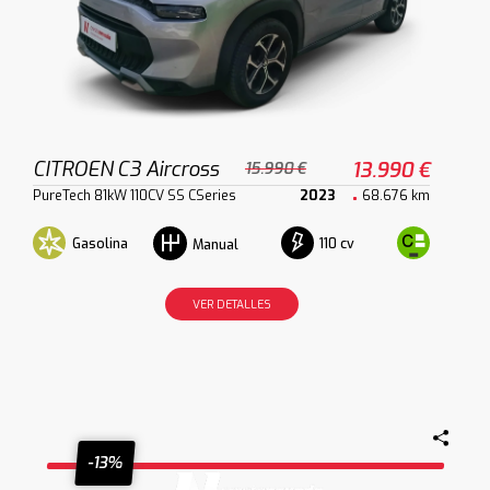
CITROEN C3 Aircross
13.990 €
15.990 €
PureTech 81kW 110CV SS CSeries
2023
68.676 km
Gasolina
110 cv
Manual
VER DETALLES
-13%