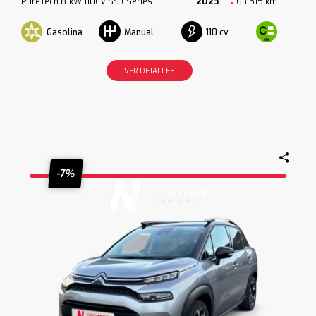
PureTech 81kW 110CV SS CSeries
2023
63.515 km
Gasolina
110 cv
Manual
VER DETALLES
-7%