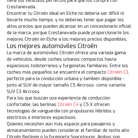
tiene los vehículos perfectos para que los compre con
Crestanevada.
Encontrar tu Citroën ideal en Elche no debería ser difícil ni
llevarte mucho tiempo, y no deberías tener que pagar los
altos precios que pueden alcanzar en un concesionario oficial
de la marca, porque Crestanevada puede proporcionarte los
mejores Citroën en Elche a los mejores precios disponibles.
Los mejores automóviles Citroën
La marca de automóviles Citroën ofrece una variada gama
de vehículos, desde coches urbanos compactos hasta
espaciosos todoterrenos y furgonetas familiares. Entre los
coches más pequeños se encuentra el compacto
Citroën C3
,
perfecto para la conducción urbana y también disponible -
junto al SUV de mayor tamaño C5 Aircross- como variante
SUV C3 Aircross.
Para los que buscan una experiencia de conducción
confortable, las berlinas
Citroën C4
y C5 X ofrecen
tecnologías de vanguardia con propulsores híbridos y
eléctricos e interiores espaciosos.
Quienes necesiten aún más espacio para pasajeros y
almacenamiento pueden considerar el familiar de techo alto
Citroën Berlingo o la furgoneta Spacetourer. Ambos son