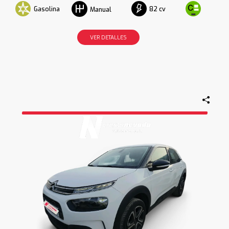
Gasolina
82 cv
Manual
VER DETALLES