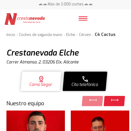
🚗 🚗 Más de 3.000 coches 🚗 🚗
📍 Centros en toda España ⭐
C4 Cactus
Inicio
Coches de segunda mano
Elche
Citroën
Crestanevada Elche
Carrer Almansa, 2, 03206 Elx, Alicante
distance
call
Cómo llegar
Cita telefónica
Nuestro equipo