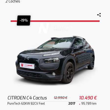
2
Coches
-19%
CITROEN C4 Cactus
10.490 €
12.990 €
PureTech 60KW 82CV Feel
2017
95.789 km