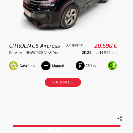
CITROEN C5 Aircross
20.690 €
22.990 €
PureTech 96kW 130CV SS You
2024
33.934 km
Gasolina
130 cv
Manual
VER DETALLES