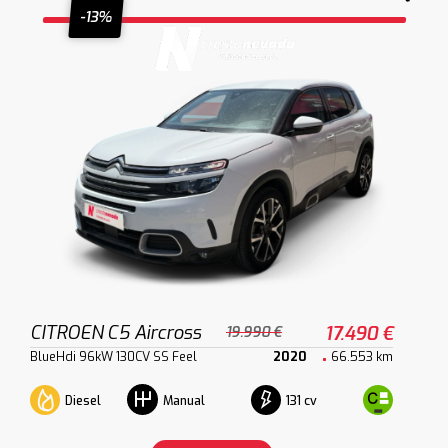
-13%
CITROEN C5 Aircross
17.490 €
19.990 €
BlueHdi 96kW 130CV SS Feel
2020
66.553 km
Diesel
131 cv
Manual