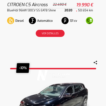
CITROEN C5 Aircross
19.990 €
22.490 €
BlueHdi 96kW 130CV SS EAT8 Shine
2020
50.654 km
Diesel
Automático
131 cv
VER DETALLES
-10%