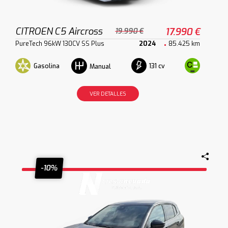
CITROEN C5 Aircross
17.990 €
19.990 €
PureTech 96kW 130CV SS Plus
2024
85.425 km
Gasolina
131 cv
Manual
VER DETALLES
-10%