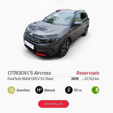
CITROEN C5 Aircross
Reservado
PureTech 96kW 130CV SS Shine
2019
61.763 km
Gasolina
131 cv
Manual
VER DETALLES