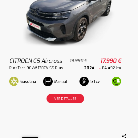
CITROEN C5 Aircross
17.990 €
19.990 €
PureTech 96kW 130CV SS Plus
2024
84.492 km
Gasolina
131 cv
Manual
VER DETALLES