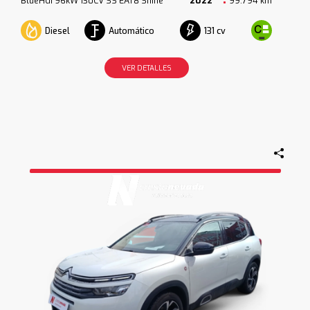
BlueHdi 96kW 130CV SS EAT8 Shine
2022
99.794 km
Diesel
Automático
131 cv
VER DETALLES