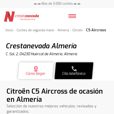
🚗 🚗 Más de 3.000 coches 🚗 🚗
📍 Centros en toda España ⭐
C5 Aircross
Inicio
Coches de segunda mano
Almería
Citroën
Crestanevada Almería
C. Sol, 2, 04230 Huércal de Almería, Almería
distance
call
Cómo llegar
Cita telefónica
Citroën C5 Aircross de ocasión
en Almería
Selección de nuestros mejores vehículos, revisados y
garantizados.