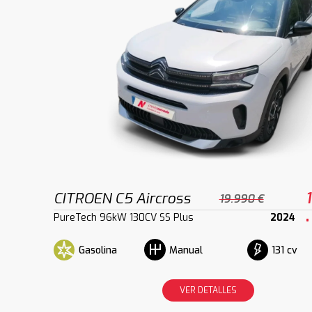
CITROEN C5 Aircross
19.990 €
PureTech 96kW 130CV SS Plus
2024
Gasolina
131 cv
Manual
VER DETALLES