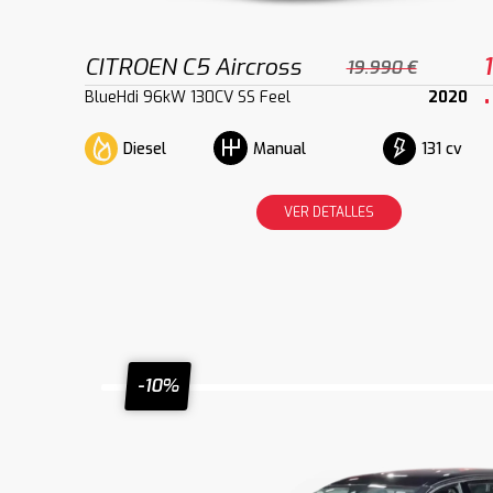
CITROEN C5 Aircross
19.990 €
BlueHdi 96kW 130CV SS Feel
2020
Diesel
131 cv
Manual
VER DETALLES
-10%