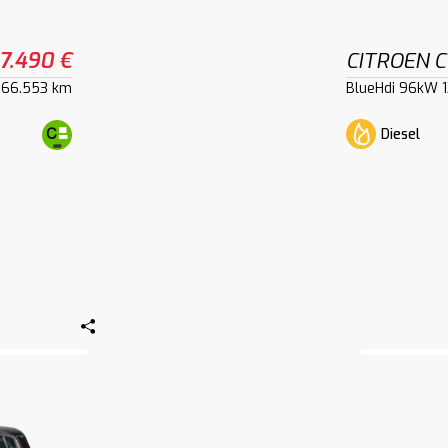
17.490 €
CITROEN C
66.553 km
BlueHdi 96kW 1
Diesel