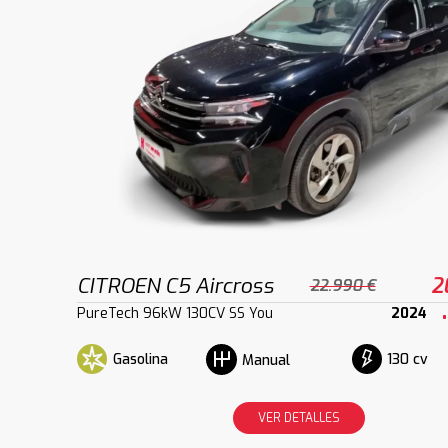
CITROEN C5 Aircross
2
22.990 €
PureTech 96kW 130CV SS You
2024
Gasolina
130 cv
Manual
VER DETALLES