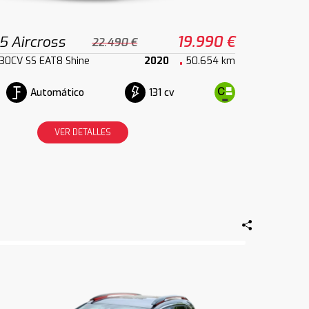
5 Aircross
19.990 €
22.490 €
30CV SS EAT8 Shine
2020
50.654 km
Automático
131 cv
VER DETALLES