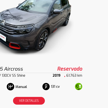
5 Aircross
Reservado
 130CV SS Shine
2019
61.763 km
131 cv
Manual
VER DETALLES