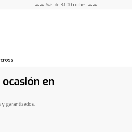
🚗 🚗 Más de 3.000 coches 🚗 🚗
📍 Centros en toda España ⭐
rcross
e ocasión en
s y garantizados.