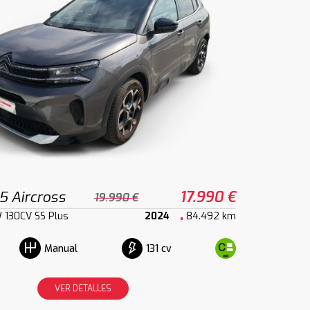
5 Aircross
17.990 €
19.990 €
 130CV SS Plus
2024
84.492 km
131 cv
Manual
VER DETALLES