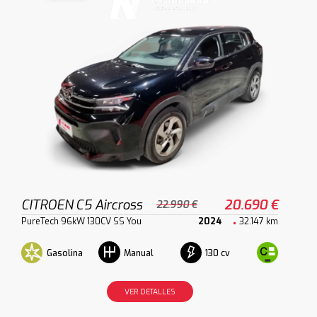
CITROEN C5 Aircross
20.690 €
22.990 €
PureTech 96kW 130CV SS You
2024
32.147 km
Gasolina
130 cv
Manual
VER DETALLES