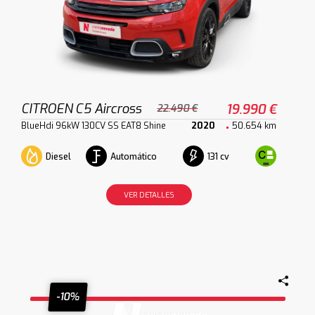
CITROEN C5 Aircross
19.990 €
22.490 €
BlueHdi 96kW 130CV SS EAT8 Shine
2020
50.654 km
Diesel
Automático
131 cv
VER DETALLES
-10%