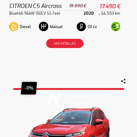
CITROEN C5 Aircross
17.490 €
19.990 €
BlueHdi 96kW 130CV SS Feel
2020
66.553 km
Diesel
131 cv
Manual
VER DETALLES
-11%