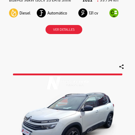
BlueHdi 96kW 130CV SS EAT8 Shine
2022
99.794 km
Diesel
Automático
131 cv
VER DETALLES