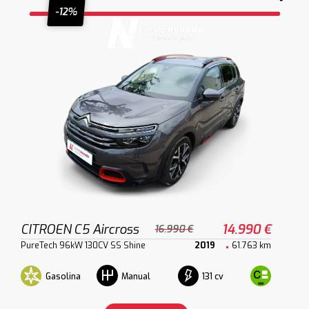
-12%
CITROEN C5 Aircross
14.990 €
16.990 €
PureTech 96kW 130CV SS Shine
2019
61.763 km
Gasolina
131 cv
Manual