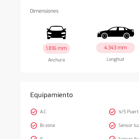
Dimensiones
4.343 mm
1.816 mm
Longitud
Anchura
Equipamiento
check_circle
check_circle
A.C
4/5 Puer
check_circle
check_circle
Bi-zona
Sensor lu
5
Sensor llu