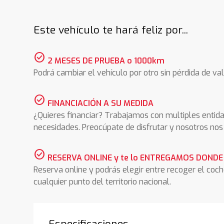
Este vehículo te hará feliz por...
check_circle
2 MESES DE PRUEBA o 1000km
Podrá cambiar el vehículo por otro sin pérdida de val
check_circle
FINANCIACIÓN A SU MEDIDA
¿Quieres financiar? Trabajamos con multiples entida
necesidades. Preocúpate de disfrutar y nosotros n
check_circle
RESERVA ONLINE y te lo ENTREGAMOS DONDE
Reserva online y podrás elegir entre recoger el coc
cualquier punto del territorio nacional.
Especificaciones