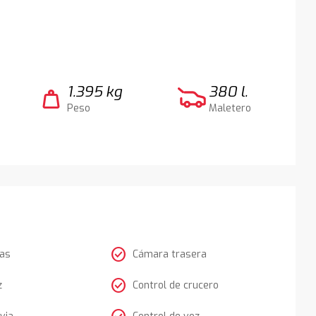
1.395 kg
380 l.
weight
Peso
Maletero
check_circle
tas
Cámara trasera
check_circle
z
Control de crucero
via
Control de voz