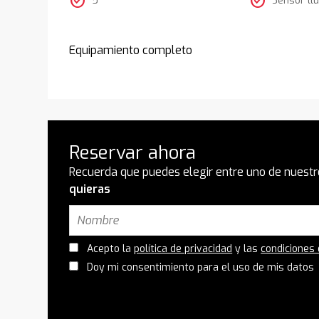
check_circle
check_circle
Equipamiento completo
Reservar ahora
Recuerda que puedes elegir entre uno de nuestr
quieras
Acepto la
política de privacidad
y las
condiciones
Doy mi consentimiento para el uso de mis datos