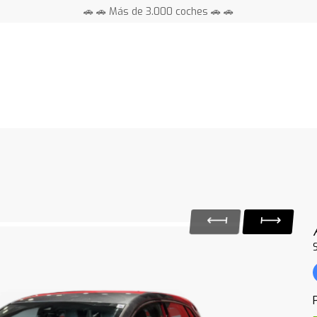
🚗 🚗 Más de 3.000 coches 🚗 🚗
📍 Centros en toda España ⭐