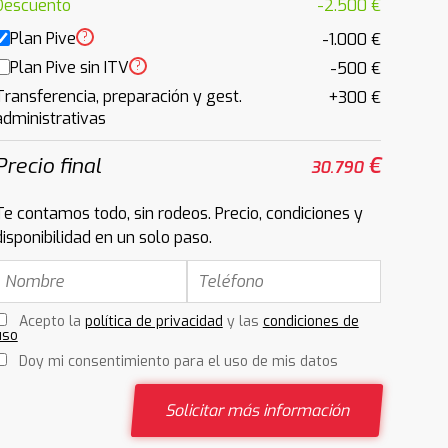
Descuento
-2.500 €
Plan Pive
?
-1.000 €
Plan Pive sin ITV
?
-500 €
Transferencia, preparación y gest.
+300 €
administrativas
Precio final
€
30.790
Te contamos todo, sin rodeos. Precio, condiciones y
disponibilidad en un solo paso.
Acepto la
política de privacidad
y las
condiciones de
uso
Doy mi consentimiento para el uso de mis datos
Solicitar más información