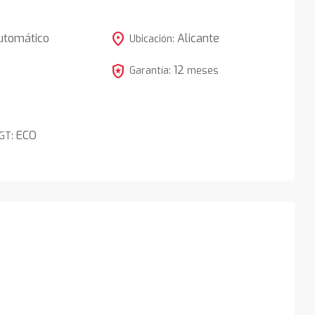
location_on
utomático
Alicante
Ubicación:
local_police
12
5
Garantía:
meses
ECO
DGT: