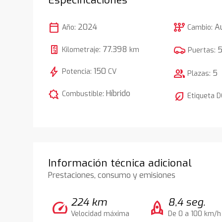
calendar_today
auto_transmission
2024
A
Año:
Cambio:
77.398
Kilometraje:
km
Puertas:
bolt
150
Potencia:
CV
group
5
Plazas:
comic_bubble
Híbrido
Combustible:
nest_eco_leaf
Etiqueta 
Información técnica adicional
Prestaciones, consumo y emisiones
224 km
8,4 seg.
speed
rocket
Velocidad máxima
De 0 a 100 km/h