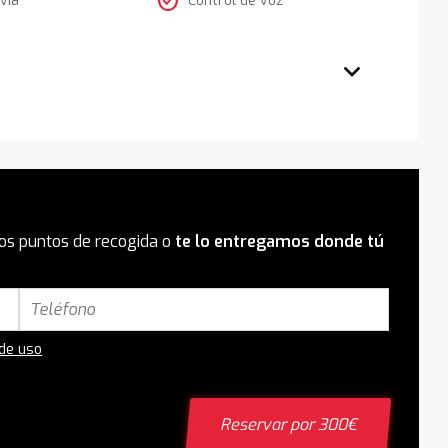
check_circle
os puntos de recogida o
te lo entregamos donde tú
 de uso
Reservar por 300€