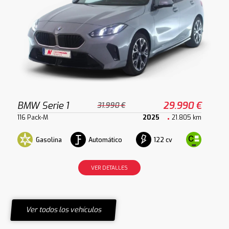
BMW Serie 1
29.990 €
31.990 €
116 Pack-M
2025
21.805 km
Gasolina
Automático
122 cv
VER DETALLES
Ver todos los vehículos