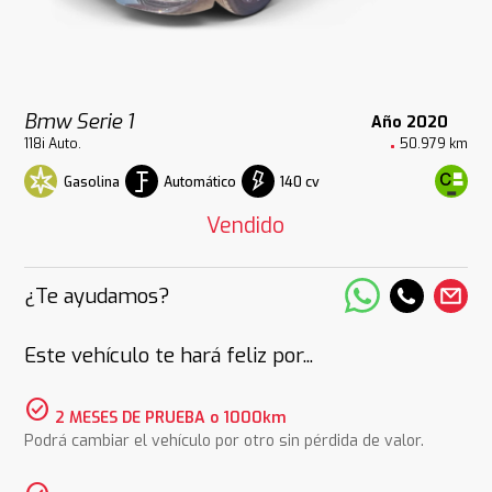
Bmw Serie 1
Año 2020
118i Auto.
50.979 km
Gasolina
Automático
140 cv
Vendido
¿Te ayudamos?
Este vehículo te hará feliz por...
check_circle
2 MESES DE PRUEBA o 1000km
Podrá cambiar el vehículo por otro sin pérdida de valor.