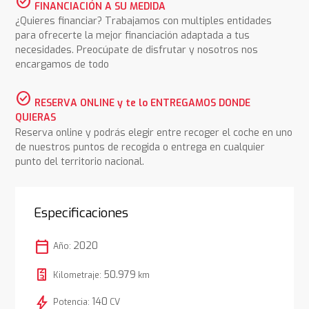
check_circle
FINANCIACIÓN A SU MEDIDA
¿Quieres financiar? Trabajamos con multiples entidades
para ofrecerte la mejor financiación adaptada a tus
necesidades. Preocúpate de disfrutar y nosotros nos
encargamos de todo
check_circle
RESERVA ONLINE y te lo ENTREGAMOS DONDE
QUIERAS
Reserva online y podrás elegir entre recoger el coche en uno
de nuestros puntos de recogida o entrega en cualquier
punto del territorio nacional.
Especificaciones
calendar_today
2020
Año:
50.979
Kilometraje:
km
bolt
140
Potencia:
CV