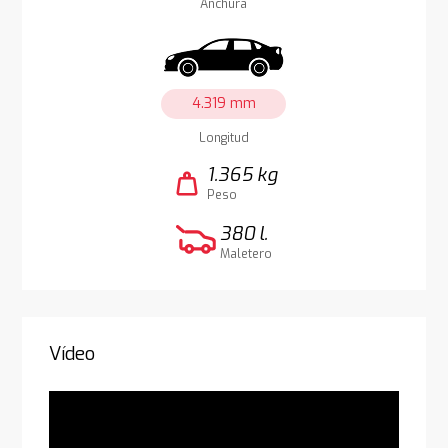
Anchura
4.319 mm
Longitud
1.365 kg
weight
Peso
380 l.
Maletero
Vídeo