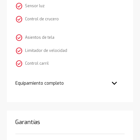
check_circle
Sensor luz
check_circle
Control de crucero
check_circle
Asientos de tela
check_circle
Limitador de velocidad
check_circle
Control carril
Equipamiento completo
Garantías