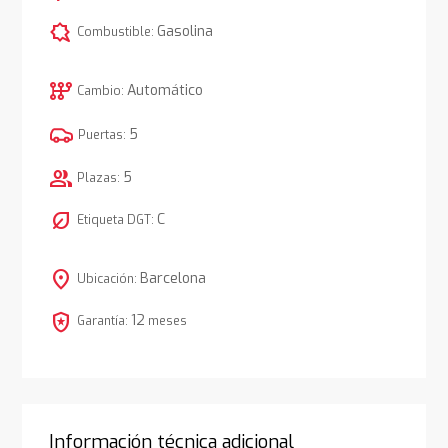
comic_bubble
Gasolina
Combustible:
auto_transmission
Automático
Cambio:
5
Puertas:
group
5
Plazas:
nest_eco_leaf
C
Etiqueta DGT:
location_on
Barcelona
Ubicación:
local_police
12
Garantía:
meses
Información técnica adicional