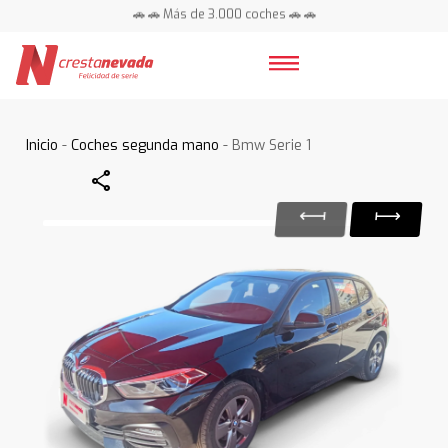
🚗 🚗 Más de 3.000 coches 🚗 🚗
📍 Centros en toda España ⭐
Inicio
-
Coches segunda mano
- Bmw Serie 1
Share