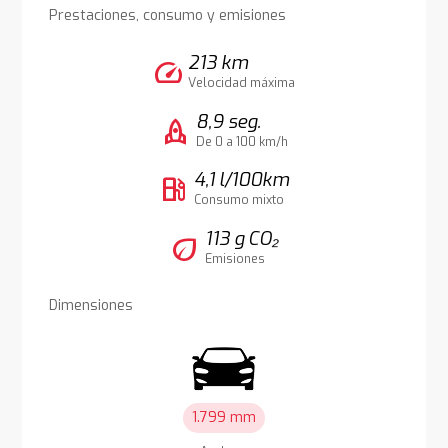
Prestaciones, consumo y emisiones
213 km
speed
Velocidad máxima
8,9 seg.
rocket
De 0 a 100 km/h
4,1 l/100km
local_gas_station
Consumo mixto
113 g CO₂
eco
Emisiones
Dimensiones
1.799 mm