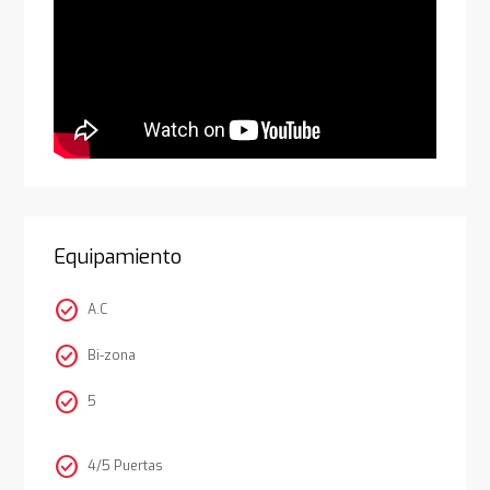
Equipamiento
check_circle
A.C
check_circle
Bi-zona
check_circle
5
check_circle
4/5 Puertas