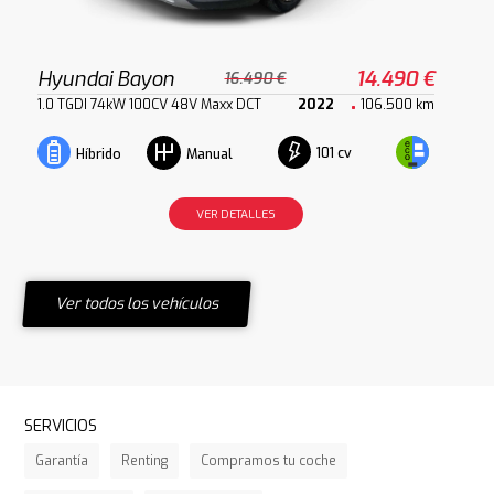
Hyundai Bayon
14.490 €
16.490 €
1.0 TGDI 74kW 100CV 48V Maxx DCT
2022
106.500 km
101 cv
Híbrido
Manual
VER DETALLES
Ver todos los vehículos
SERVICIOS
Garantía
Renting
Compramos tu coche