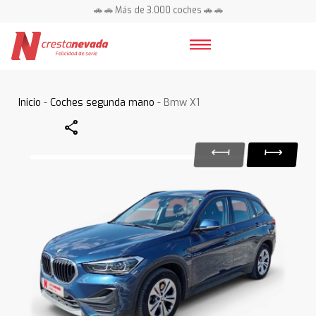
🚗 🚗 Más de 3.000 coches 🚗 🚗
📍 Centros en toda España ⭐
Inicio
-
Coches segunda mano
- Bmw X1
Share