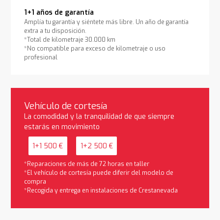
1+1 años de garantía
Amplía tu garantía y siéntete más libre. Un año de garantía
extra a tu disposición.
*Total de kilometraje 30.000 km
*No compatible para exceso de kilometraje o uso
profesional
Vehículo de cortesía
La comodidad y la tranquilidad de que siempre
estarás en movimiento
1+1 500 €
1+2 500 €
*Reparaciones de más de 72 horas en taller
*El vehículo de cortesía puede diferir del modelo de
compra
*Recogida y entrega en instalaciones de Crestanevada