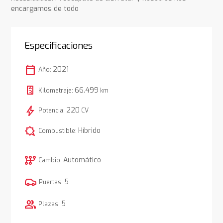
encargamos de todo
Especificaciones
calendar_today
2021
Año:
66.499
Kilometraje:
km
bolt
220
Potencia:
CV
comic_bubble
Híbrido
Combustible:
auto_transmission
Automático
Cambio:
5
Puertas:
group
5
Plazas: