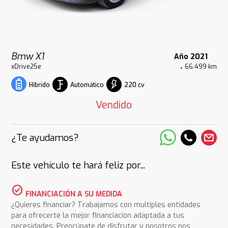
Bmw X1
Año 2021
xDrive25e
66.499 km
Automático
220 cv
Híbrido
Vendido
¿Te ayudamos?
Este vehículo te hará feliz por...
check_circle
FINANCIACIÓN A SU MEDIDA
¿Quieres financiar? Trabajamos con multiples entidades
para ofrecerte la mejor financiación adaptada a tus
necesidades. Preocúpate de disfrutar y nosotros nos