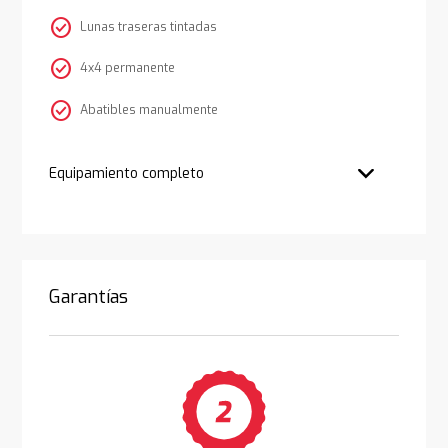
check_circle
Lunas traseras tintadas
check_circle
4x4 permanente
check_circle
Abatibles manualmente
Equipamiento completo
Garantías