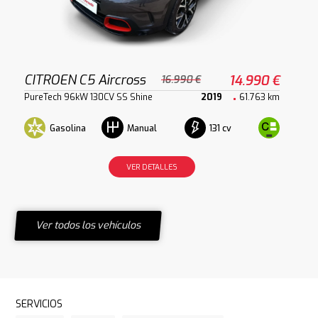
CITROEN C5 Aircross
14.990 €
16.990 €
PureTech 96kW 130CV SS Shine
2019
61.763 km
Gasolina
131 cv
Manual
VER DETALLES
Ver todos los vehículos
SERVICIOS