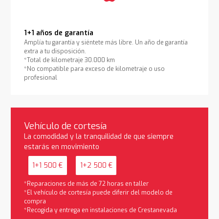
1+1 años de garantía
Amplía tu garantía y siéntete más libre. Un año de garantía
extra a tu disposición.
*Total de kilometraje 30.000 km
*No compatible para exceso de kilometraje o uso
profesional
Vehículo de cortesía
La comodidad y la tranquilidad de que siempre
estarás en movimiento
1+1 500 €
1+2 500 €
*Reparaciones de más de 72 horas en taller
*El vehículo de cortesía puede diferir del modelo de
compra
*Recogida y entrega en instalaciones de Crestanevada