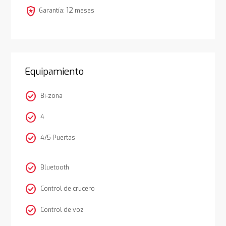
local_police
12
Garantía:
meses
Equipamiento
check_circle
Bi-zona
check_circle
4
check_circle
4/5 Puertas
check_circle
Bluetooth
check_circle
Control de crucero
check_circle
Control de voz