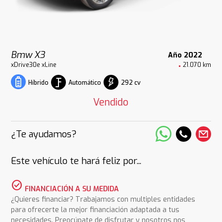
Bmw X3
Año 2022
xDrive30e xLine
21.070 km
Automático
292 cv
Híbrido
Vendido
¿Te ayudamos?
Este vehículo te hará feliz por...
check_circle
FINANCIACIÓN A SU MEDIDA
¿Quieres financiar? Trabajamos con multiples entidades
para ofrecerte la mejor financiación adaptada a tus
necesidades. Preocúpate de disfrutar y nosotros nos