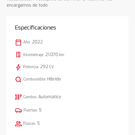
encargamos de todo
Especificaciones
calendar_today
2022
Año:
21.070
Kilometraje:
km
bolt
292
Potencia:
CV
comic_bubble
Híbrido
Combustible:
auto_transmission
Automático
Cambio:
5
Puertas:
group
5
Plazas: