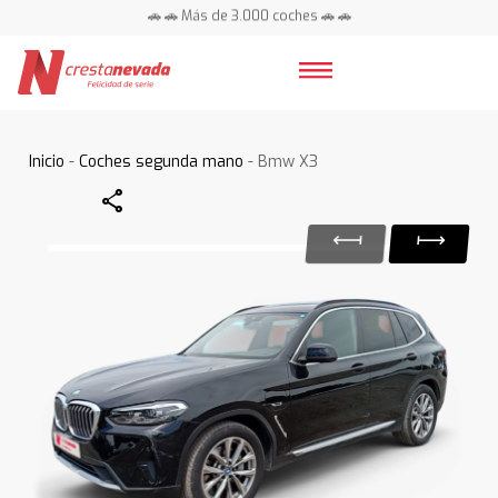
🚗 🚗 Más de 3.000 coches 🚗 🚗
📍 Centros en toda España ⭐
Inicio
-
Coches segunda mano
- Bmw X3
Share