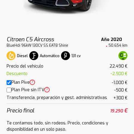
Citroen C5 Aircross
Año 2020
BlueHdi 96kW 130CV SS EAT8 Shine
50.654 km
Diesel
Automático
131 cv
Precio del vehículo
22.490 €
Descuento
-2.500 €
Plan Pive
?
-1.000 €
Plan Pive sin ITV
?
-500 €
Transferencia, preparación y gest. administrativas
+300 €
Precio final
€
19.290
Te contamos todo, sin rodeos. Precio, condiciones y
disponibilidad en un solo paso.