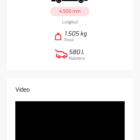
4.500 mm
Longitud
1.505 kg
weight
Peso
580 l.
Maletero
Vídeo