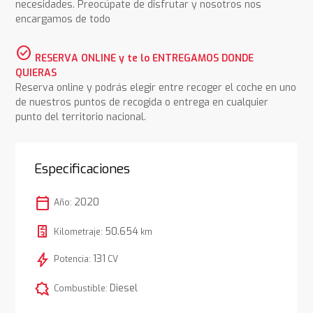
necesidades. Preocúpate de disfrutar y nosotros nos
encargamos de todo
check_circle
RESERVA ONLINE y te lo ENTREGAMOS DONDE
QUIERAS
Reserva online y podrás elegir entre recoger el coche en uno
de nuestros puntos de recogida o entrega en cualquier
punto del territorio nacional.
Especificaciones
calendar_today
2020
Año:
50.654
Kilometraje:
km
bolt
131
Potencia:
CV
comic_bubble
Diesel
Combustible: