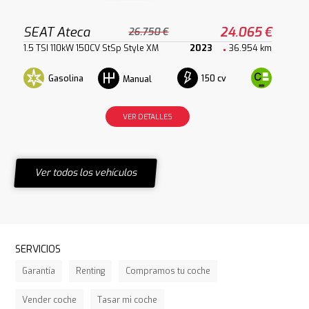
SEAT Ateca
24.065 €
26.750 €
1.5 TSI 110kW 150CV StSp Style XM
2023
36.954 km
Gasolina
150 cv
Manual
VER DETALLES
Ver todos los vehículos
SERVICIOS
Garantía
Renting
Compramos tu coche
Vender coche
Tasar mi coche