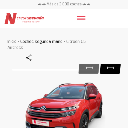
🚗 🚗 Más de 3.000 coches 🚗 🚗
📍 Centros en toda España ⭐
Inicio
-
Coches segunda mano
- Citroen C5
Aircross
Share