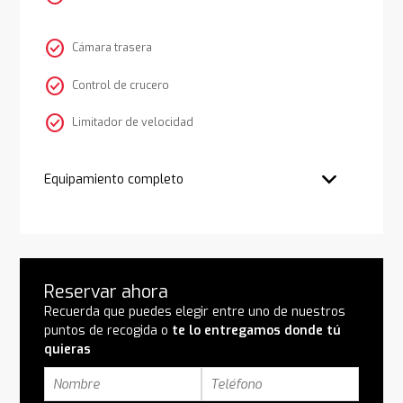
check_circle
Cámara trasera
check_circle
Control de crucero
check_circle
Limitador de velocidad
Equipamiento completo
Reservar ahora
Recuerda que puedes elegir entre uno de nuestros
puntos de recogida o
te lo entregamos donde tú
quieras