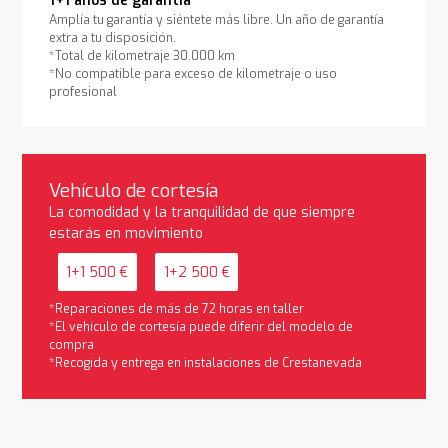
1+1 años de garantía
Amplía tu garantía y siéntete más libre. Un año de garantía
extra a tu disposición.
*Total de kilometraje 30.000 km
*No compatible para exceso de kilometraje o uso
profesional
Vehículo de cortesía
La comodidad y la tranquilidad de que siempre
estarás en movimiento
1+1 500 €
1+2 500 €
*Reparaciones de más de 72 horas en taller
*El vehículo de cortesía puede diferir del modelo de
compra
*Recogida y entrega en instalaciones de Crestanevada