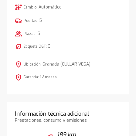
auto_transmission
Automático
Cambio:
5
Puertas:
group
5
Plazas:
nest_eco_leaf
C
Etiqueta DGT:
location_on
Granada (CULLAR VEGA)
Ubicación:
local_police
12
Garantía:
meses
Información técnica adicional
Prestaciones, consumo y emisiones
189 km