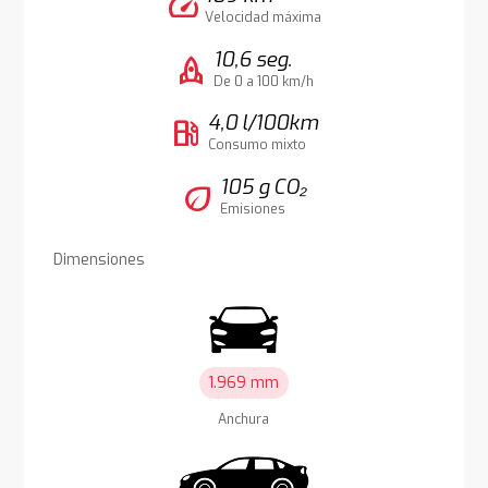
speed
Velocidad máxima
10,6 seg.
rocket
De 0 a 100 km/h
4,0 l/100km
local_gas_station
Consumo mixto
105 g CO₂
eco
Emisiones
Dimensiones
1.969 mm
Anchura