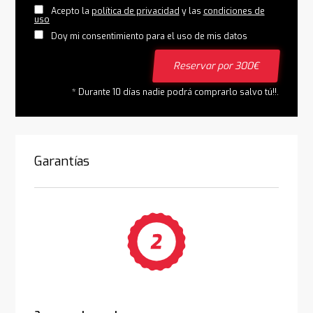
Acepto la
política de privacidad
y las
condiciones de
uso
Doy mi consentimiento para el uso de mis datos
Reservar por 300€
* Durante 10 días nadie podrá comprarlo salvo tú!!.
Garantías