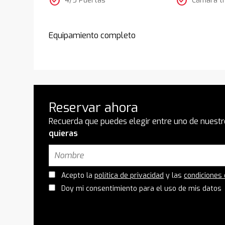
check_circle
check_circle
Equipamiento completo
Reservar ahora
Recuerda que puedes elegir entre uno de nuestr
quieras
Acepto la
política de privacidad
y las
condiciones
Doy mi consentimiento para el uso de mis datos