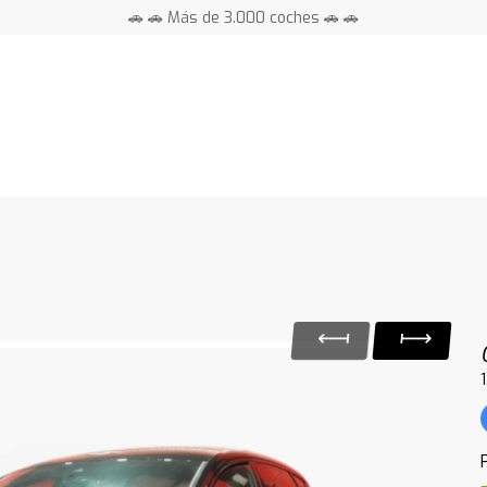
🚗 🚗 Más de 3.000 coches 🚗 🚗
📍 Centros en toda España ⭐