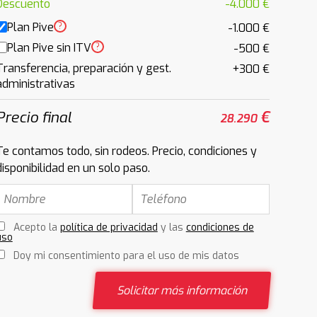
Descuento
-4.000 €
Plan Pive
?
-1.000 €
Plan Pive sin ITV
?
-500 €
Transferencia, preparación y gest.
+300 €
administrativas
Precio final
€
28.290
Te contamos todo, sin rodeos. Precio, condiciones y
disponibilidad en un solo paso.
Acepto la
política de privacidad
y las
condiciones de
uso
Doy mi consentimiento para el uso de mis datos
Solicitar más información