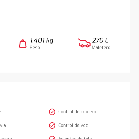
1.401 kg
270 l.
weight
Peso
Maletero
check_circle
z
Control de crucero
check_circle
via
Control de voz
rasera
Asientos de tela