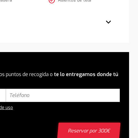
check_circle
os puntos de recogida o
te lo entregamos donde tú
 de uso
Reservar por 300€