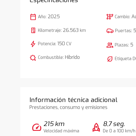
calendar_today
auto_transmission
2025
A
Año:
Cambio:
26.563
Kilometraje:
km
Puertas:
bolt
150
Potencia:
CV
group
5
Plazas:
comic_bubble
Híbrido
Combustible:
nest_eco_leaf
Etiqueta 
Información técnica adicional
Prestaciones, consumo y emisiones
215 km
8,7 seg.
speed
rocket
Velocidad máxima
De 0 a 100 km/h