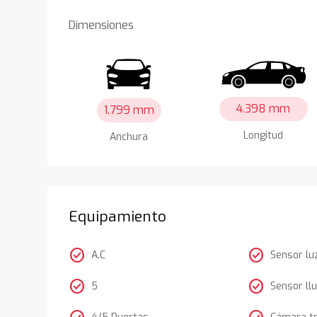
Dimensiones
4.398 mm
1.799 mm
Longitud
Anchura
Equipamiento
check_circle
check_circle
A.C
Sensor lu
check_circle
check_circle
5
Sensor llu
4/5 Puertas
Cámara t