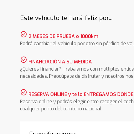
Este vehículo te hará feliz por...
check_circle
2 MESES DE PRUEBA o 1000km
Podrá cambiar el vehículo por otro sin pérdida de val
check_circle
FINANCIACIÓN A SU MEDIDA
¿Quieres financiar? Trabajamos con multiples entida
necesidades. Preocúpate de disfrutar y nosotros n
check_circle
RESERVA ONLINE y te lo ENTREGAMOS DONDE
Reserva online y podrás elegir entre recoger el coc
cualquier punto del territorio nacional.
Especificaciones