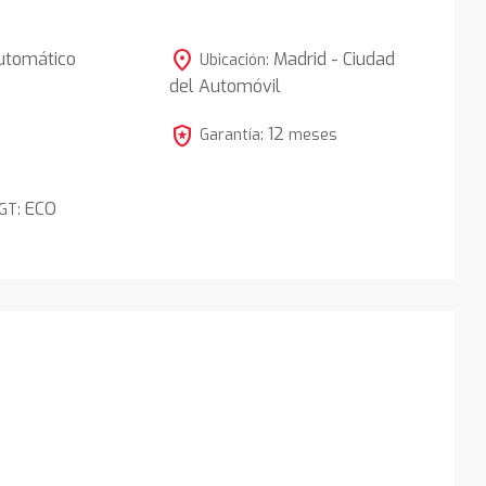
location_on
utomático
Madrid - Ciudad
Ubicación:
del Automóvil
5
local_police
12
Garantía:
meses
ECO
DGT: