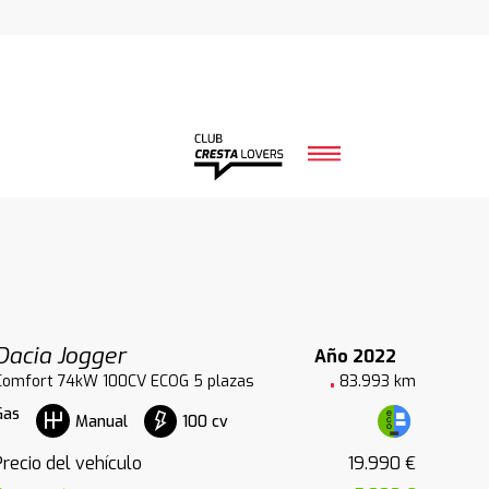
Dacia Jogger
Año 2022
Comfort 74kW 100CV ECOG 5 plazas
83.993 km
Gas
100 cv
Manual
Precio del vehículo
19.990 €