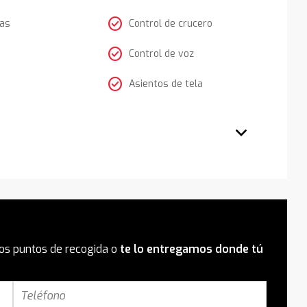
check_circle
tas
Control de crucero
check_circle
Control de voz
check_circle
Asientos de tela
os puntos de recogida o
te lo entregamos donde tú