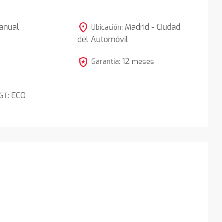
location_on
anual
Madrid - Ciudad
Ubicación:
del Automóvil
5
local_police
12
Garantía:
meses
ECO
DGT: