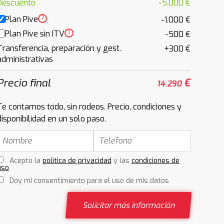
Descuento
-5.000 €
Plan Pive
?
-1.000 €
Plan Pive sin ITV
?
-500 €
Transferencia, preparación y gest.
+300 €
administrativas
Precio final
€
14.290
Te contamos todo, sin rodeos. Precio, condiciones y
disponibilidad en un solo paso.
Acepto la
política de privacidad
y las
condiciones de
uso
Doy mi consentimiento para el uso de mis datos
Solicitar más información