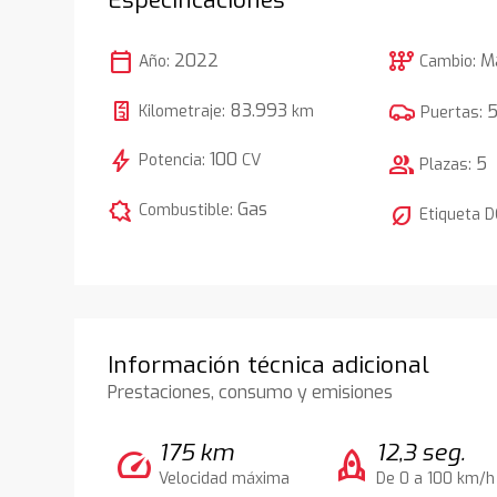
calendar_today
auto_transmission
2022
M
Año:
Cambio:
83.993
Kilometraje:
km
Puertas:
bolt
100
Potencia:
CV
group
5
Plazas:
comic_bubble
Gas
Combustible:
nest_eco_leaf
Etiqueta 
Información técnica adicional
Prestaciones, consumo y emisiones
175 km
12,3 seg.
speed
rocket
Velocidad máxima
De 0 a 100 km/h