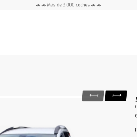
🚗 🚗 Más de 3.000 coches 🚗 🚗
📍 Centros en toda España ⭐