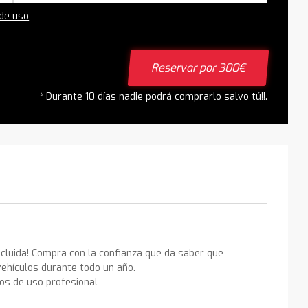
 de uso
Reservar por 300€
* Durante 10 días nadie podrá comprarlo salvo tú!!.
ncluida! Compra con la confianza que da saber que
ehículos durante todo un año.
los de uso profesional