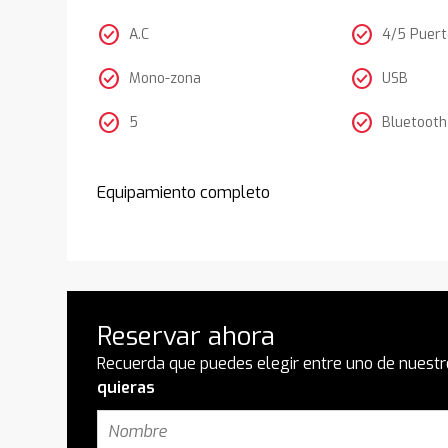
check_circle
check_circle
A.C
4/5 Puer
check_circle
check_circle
Mono-zona
USB
check_circle
check_circle
5
Bluetooth
Equipamiento completo
Reservar ahora
Recuerda que puedes elegir entre uno de nuestr
quieras