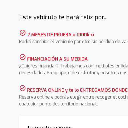
Este vehículo te hará feliz por...
check_circle
2 MESES DE PRUEBA o 1000km
Podrá cambiar el vehículo por otro sin pérdida de val
check_circle
FINANCIACIÓN A SU MEDIDA
¿Quieres financiar? Trabajamos con multiples entida
necesidades. Preocúpate de disfrutar y nosotros n
check_circle
RESERVA ONLINE y te lo ENTREGAMOS DONDE
Reserva online y podrás elegir entre recoger el coc
cualquier punto del territorio nacional.
Especificaciones