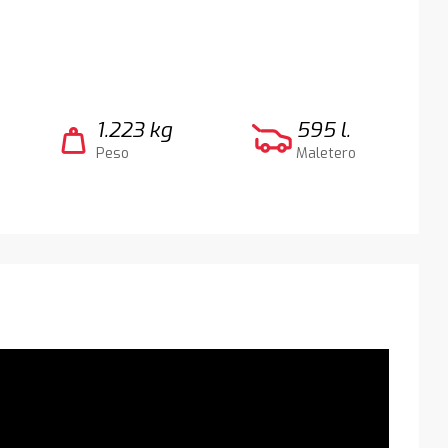
1.223 kg
595 l.
weight
Peso
Maletero