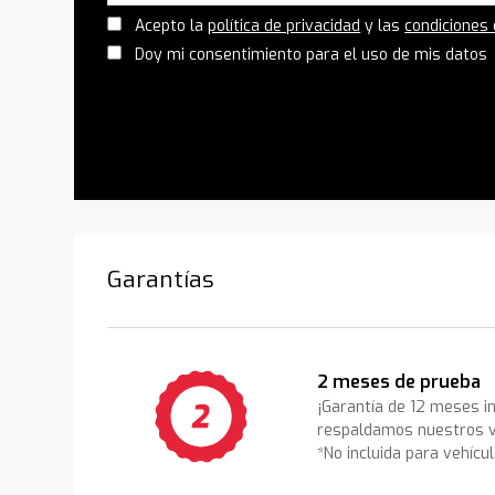
Acepto la
política de privacidad
y las
condiciones
Doy mi consentimiento para el uso de mis datos
Garantías
2 meses de prueba
¡Garantía de 12 meses i
respaldamos nuestros v
*No incluida para vehícu