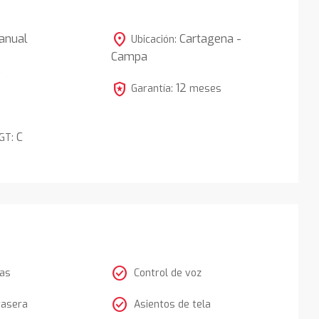
location_on
anual
Cartagena -
Ubicación:
Campa
5
local_police
12
Garantía:
meses
C
DGT:
check_circle
tas
Control de voz
check_circle
rasera
Asientos de tela