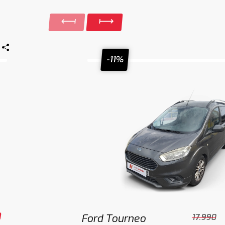
-11%
0
Ford Tourneo
17.990