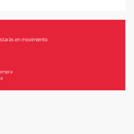
estarás en movimiento
 compra
da