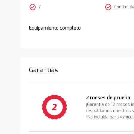
check_circle
check_circle
7
Control d
Equipamiento completo
Garantías
2 meses de prueba
¡Garantía de 12 meses i
respaldamos nuestros v
*No incluida para vehícu