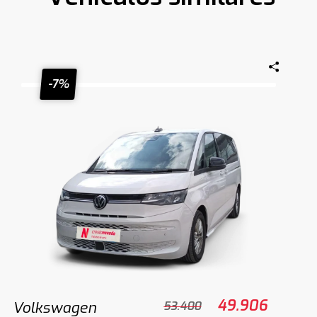
-7%
49.906
Volkswagen
53.400