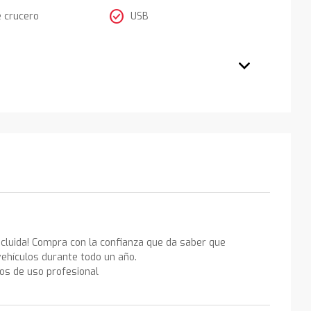
check_circle
e crucero
USB
ncluida! Compra con la confianza que da saber que
ehículos durante todo un año.
los de uso profesional