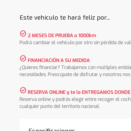
Este vehículo te hará feliz por...
check_circle
2 MESES DE PRUEBA o 1000km
Podrá cambiar el vehículo por otro sin pérdida de val
check_circle
FINANCIACIÓN A SU MEDIDA
¿Quieres financiar? Trabajamos con multiples entida
necesidades. Preocúpate de disfrutar y nosotros n
check_circle
RESERVA ONLINE y te lo ENTREGAMOS DONDE
Reserva online y podrás elegir entre recoger el coc
cualquier punto del territorio nacional.
Especificaciones