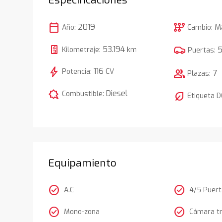
calendar_today
auto_transmission
2019
M
Año:
Cambio:
53.194
Kilometraje:
km
Puertas:
bolt
116
Potencia:
CV
group
7
Plazas:
comic_bubble
Diesel
Combustible:
nest_eco_leaf
Etiqueta 
Equipamiento
check_circle
check_circle
A.C
4/5 Puer
check_circle
check_circle
Mono-zona
Cámara t