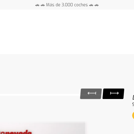
🚗 🚗 Más de 3.000 coches 🚗 🚗
📍 Centros en toda España ⭐