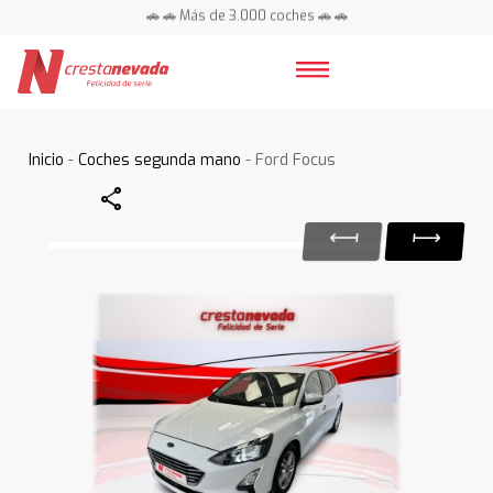
🚗 🚗 Más de 3.000 coches 🚗 🚗
📍 Centros en toda España ⭐
Inicio
-
Coches segunda mano
- Ford Focus
Share