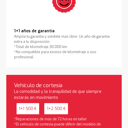
1+1 años de garantía
Amplía tu garantía y siéntete más libre. Un año de garantía
extra a tu disposición.
*Total de kilometraje 30.000 km
*No compatible para exceso de kilometraje o uso
profesional
Vehículo de cortesía
La comodidad y la tranquilidad de que siempre
estarás en movimiento
1+1 500 €
1+2 500 €
*Reparaciones de más de 72 horas en taller
*El vehículo de cortesía puede diferir del modelo de