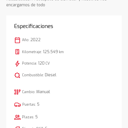
encargamos de todo
Especificaciones
calendar_today
2022
Año:
125.549
Kilometraje:
km
bolt
120
Potencia:
CV
comic_bubble
Diesel
Combustible:
auto_transmission
Manual
Cambio:
5
Puertas:
group
5
Plazas: