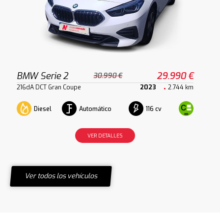
BMW Serie 2
29.990 €
30.990 €
216dA DCT Gran Coupe
2023
2.744 km
Diesel
Automático
116 cv
VER DETALLES
Ver todos los vehículos