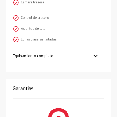
check_circle
Cámara trasera
check_circle
Control de crucero
check_circle
Asientos de tela
check_circle
Lunas traseras tintadas
Equipamiento completo
Garantías