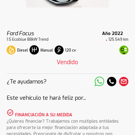
Ford Focus
Año 2022
1.5 Ecoblue 88kW Trend
125.549 km
Diesel
120 cv
Manual
Vendido
¿Te ayudamos?
Este vehículo te hará feliz por...
check_circle
FINANCIACIÓN A SU MEDIDA
¿Quieres financiar? Trabajamos con multiples entidades
para ofrecerte la mejor financiación adaptada a tus
necesidades. Preocúpate de disfrutar y nosotros nos