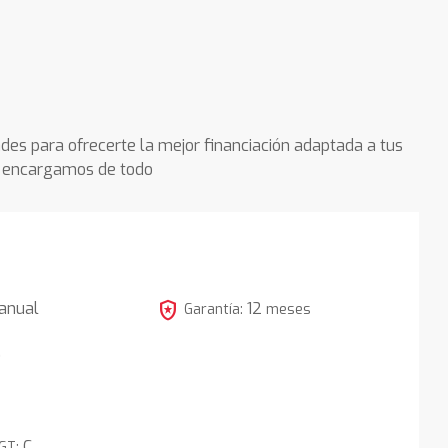
des para ofrecerte la mejor financiación adaptada a tus
os encargamos de todo
local_police
anual
12
Garantía:
meses
5
C
DGT: