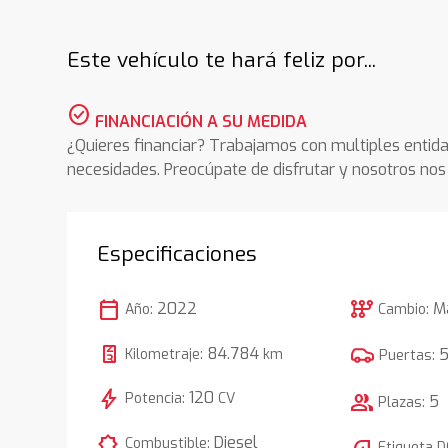
Este vehículo te hará feliz por...
check_circle
FINANCIACIÓN A SU MEDIDA
¿Quieres financiar? Trabajamos con multiples entida
necesidades. Preocúpate de disfrutar y nosotros n
Especificaciones
calendar_today
auto_transmission
2022
M
Año:
Cambio:
84.784
Kilometraje:
km
Puertas:
bolt
120
Potencia:
CV
group
5
Plazas:
comic_bubble
Diesel
Combustible:
Etiqueta 