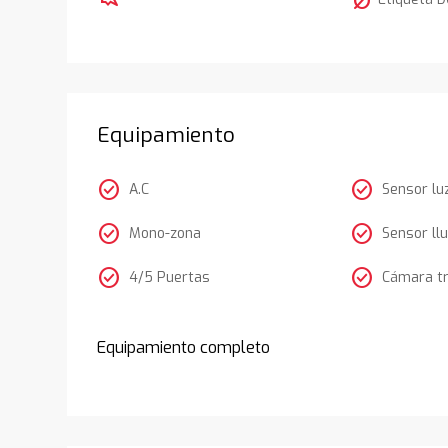
nest_eco_leaf
Equipamiento
check_circle
check_circle
A.C
Sensor lu
check_circle
check_circle
Mono-zona
Sensor llu
check_circle
check_circle
4/5 Puertas
Cámara t
Equipamiento completo