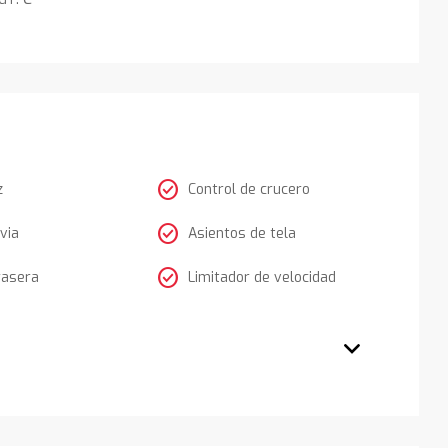
check_circle
z
Control de crucero
check_circle
via
Asientos de tela
check_circle
rasera
Limitador de velocidad