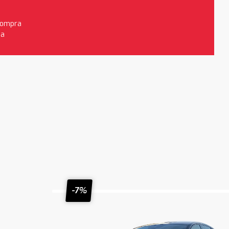
 compra
da
-7%