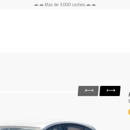
🚗 🚗 Más de 3.000 coches 🚗 🚗
📍 Centros en toda España ⭐