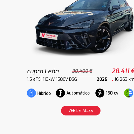
cupra León
28.411 
30.400 €
1.5 eTSI 110kW 150CV DSG
2025
16.263 k
Automático
150 cv
Híbrido
VER DETALLES