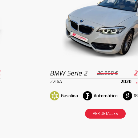
€
BMW Serie 2
2
26.990 €
m
220iA
2020
Gasolina
Automático
18
VER DETALLES