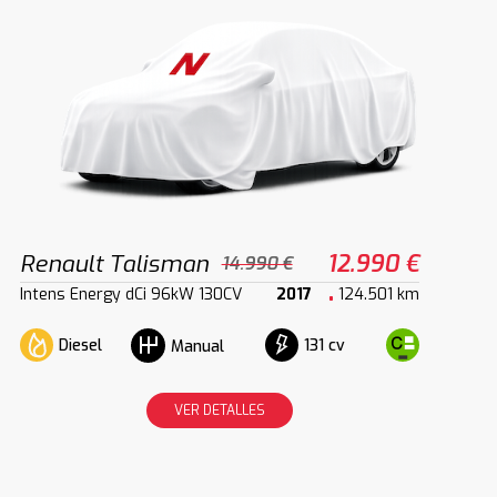
Renault Talisman
12.990 €
14.990 €
Intens Energy dCi 96kW 130CV
2017
124.501 km
Diesel
131 cv
Manual
VER DETALLES