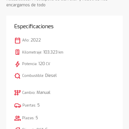
encargamos de todo
Especificaciones
calendar_today
2022
Año:
103.323
Kilometraje:
km
bolt
120
Potencia:
CV
comic_bubble
Diesel
Combustible:
auto_transmission
Manual
Cambio:
5
Puertas:
group
5
Plazas: