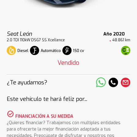
Seat León
Año 2020
2.0 TDI 110kW DSG7 SS Xcellence
48.861 km
Diesel
Automático
150 cv
Vendido
¿Te ayudamos?
Este vehículo te hará feliz por...
check_circle
FINANCIACIÓN A SU MEDIDA
¿Quieres financiar? Trabajamos con multiples entidades
para ofrecerte la mejor financiación adaptada a tus
necesidades. Preocúpate de disfrutar y nosotros nos