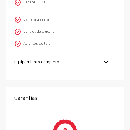
check_circle
Sensor lluvia
check_circle
Cámara trasera
check_circle
Control de crucero
check_circle
Asientos de tela
Equipamiento completo
Garantías