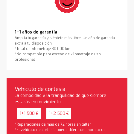
1+1 años de garantía
Amplía tu garantía y siéntete más libre. Un año de garantía
extra a tu disposición.
*Total de kilometraje 30.000 km
*No compatible para exceso de kilometraje o uso
profesional
Vehículo de cortesía
La comodidad y la tranquilidad de que siempre
estarás en movimiento
1+1 500 €
1+2 500 €
*Reparaciones de más de 72 horas en taller
*El vehículo de cortesía puede diferir del modelo de