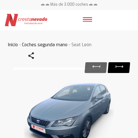
🚗 🚗 Más de 3.000 coches 🚗 🚗
📍 Centros en toda España ⭐
Inicio
-
Coches segunda mano
- Seat León
Share