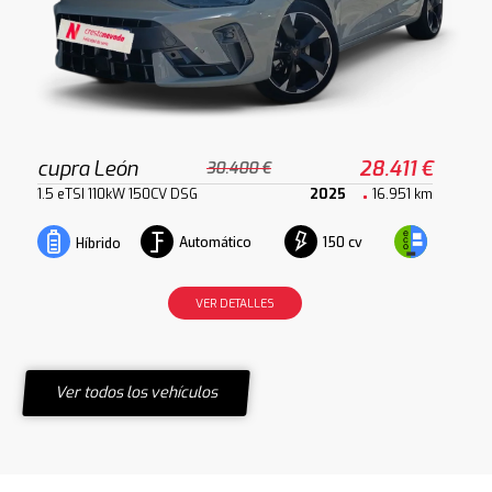
cupra León
28.411 €
30.400 €
1.5 eTSI 110kW 150CV DSG
2025
16.951 km
Automático
150 cv
Híbrido
VER DETALLES
Ver todos los vehículos