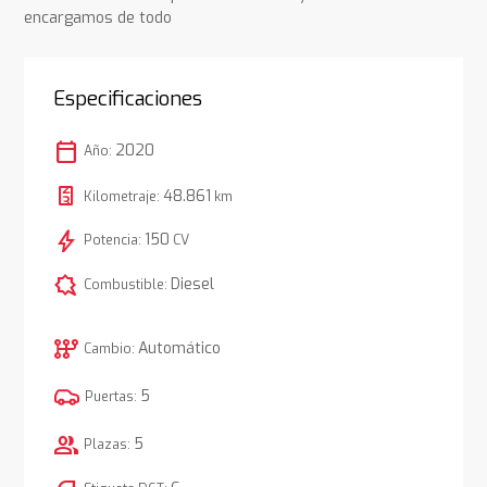
encargamos de todo
Especificaciones
calendar_today
2020
Año:
48.861
Kilometraje:
km
bolt
150
Potencia:
CV
comic_bubble
Diesel
Combustible:
auto_transmission
Automático
Cambio:
5
Puertas:
group
5
Plazas: