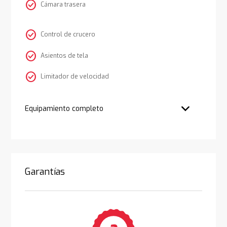
check_circle
Cámara trasera
check_circle
Control de crucero
check_circle
Asientos de tela
check_circle
Limitador de velocidad
Equipamiento completo
Garantías