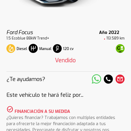
Ford Focus
Año 2022
1.5 Ecoblue 88kW Trend+
113.589 km
Diesel
120 cv
Manual
Vendido
¿Te ayudamos?
Este vehículo te hará feliz por...
check_circle
FINANCIACIÓN A SU MEDIDA
¿Quieres financiar? Trabajamos con multiples entidades
para ofrecerte la mejor financiación adaptada a tus
necesidades. Preocúpate de disfrutar y nosotros nos