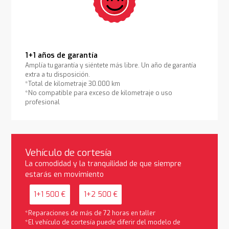
1+1 años de garantía
Amplía tu garantía y siéntete más libre. Un año de garantía
extra a tu disposición.
*Total de kilometraje 30.000 km
*No compatible para exceso de kilometraje o uso
profesional
Vehículo de cortesía
La comodidad y la tranquilidad de que siempre
estarás en movimiento
1+1 500 €
1+2 500 €
*Reparaciones de más de 72 horas en taller
*El vehículo de cortesía puede diferir del modelo de