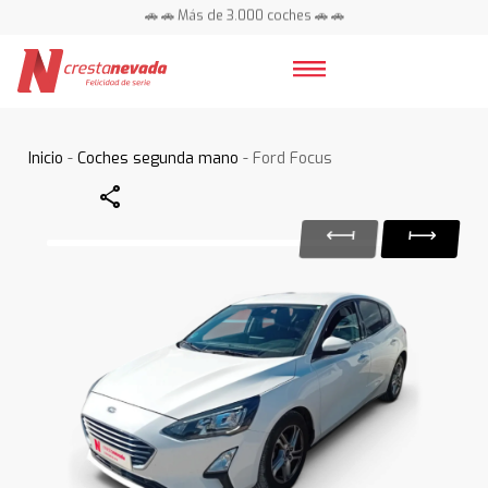
🚗 🚗 Más de 3.000 coches 🚗 🚗
📍 Centros en toda España ⭐
Inicio
-
Coches segunda mano
- Ford Focus
Share