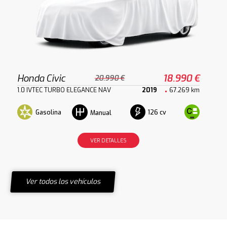
Honda Civic
18.990 €
20.990 €
1.0 IVTEC TURBO ELEGANCE NAV
2019
67.269 km
Gasolina
126 cv
Manual
VER DETALLES
Ver todos los vehículos