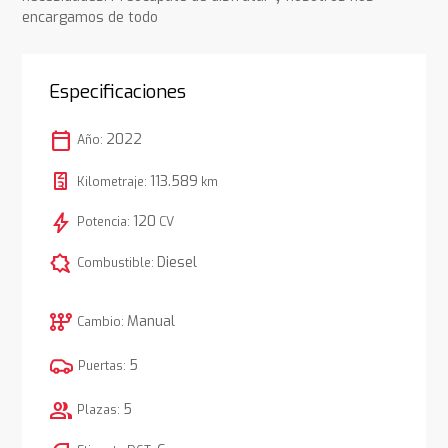
encargamos de todo
Especificaciones
calendar_today
2022
Año:
113.589
Kilometraje:
km
bolt
120
Potencia:
CV
comic_bubble
Diesel
Combustible:
auto_transmission
Manual
Cambio:
5
Puertas:
group
5
Plazas: