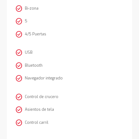
check_circle
Bi-zona
check_circle
5
check_circle
4/5 Puertas
check_circle
USB
check_circle
Bluetooth
check_circle
Navegador integrado
check_circle
Control de crucero
check_circle
Asientos de tela
check_circle
Control carril