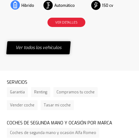
Automático
150 cv
Híbrido
VER DETALLES
Ver todos los vehículos
SERVICIOS
Garantía
Renting
Compramos tu coche
Vender coche
Tasar mi coche
COCHES DE SEGUNDA MANO Y OCASIÓN POR MARCA
Coches de segunda mano y ocasión Alfa Romeo