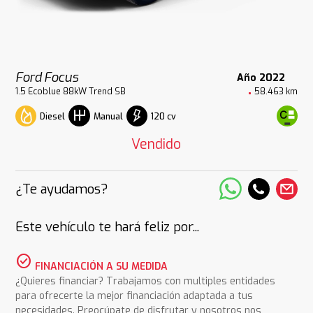
Ford Focus
Año 2022
1.5 Ecoblue 88kW Trend SB
58.463 km
Diesel
120 cv
Manual
Vendido
¿Te ayudamos?
Este vehículo te hará feliz por...
check_circle
FINANCIACIÓN A SU MEDIDA
¿Quieres financiar? Trabajamos con multiples entidades
para ofrecerte la mejor financiación adaptada a tus
necesidades. Preocúpate de disfrutar y nosotros nos