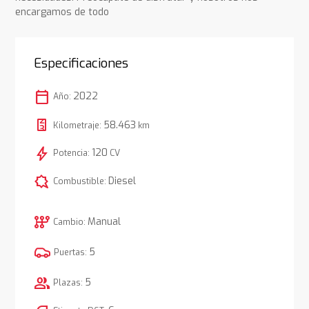
encargamos de todo
Especificaciones
calendar_today
2022
Año:
58.463
Kilometraje:
km
bolt
120
Potencia:
CV
comic_bubble
Diesel
Combustible:
auto_transmission
Manual
Cambio:
5
Puertas:
group
5
Plazas: