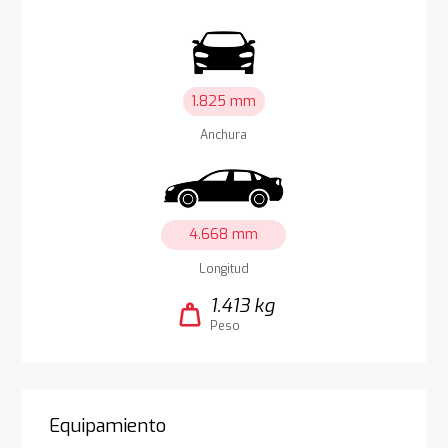
1.825 mm
Anchura
4.668 mm
Longitud
1.413 kg
weight
Peso
Equipamiento