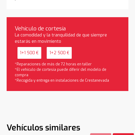
Vehículo de cortesía
La comodidad y la tranquilidad de que siempre
estarás en movimiento
1+1 500 €
1+2 500 €
*Reparaciones de más de 72 horas en taller
*El vehículo de cortesía puede diferir del modelo de
compra
*Recogida y entrega en instalaciones de Crestanevada
Vehículos similares