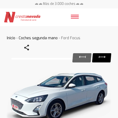
🚗 🚗 Más de 3.000 coches 🚗 🚗
📍 Centros en toda España ⭐
Inicio
-
Coches segunda mano
- Ford Focus
Share