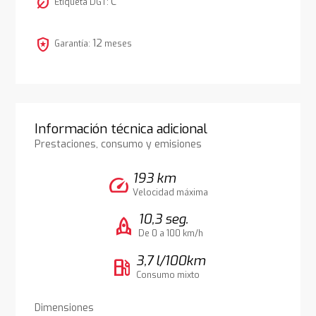
nest_eco_leaf
C
Etiqueta DGT:
local_police
12
Garantía:
meses
Información técnica adicional
Prestaciones, consumo y emisiones
193 km
speed
Velocidad máxima
10,3 seg.
rocket
De 0 a 100 km/h
3,7 l/100km
local_gas_station
Consumo mixto
Dimensiones