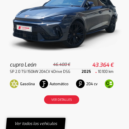
cupra León
43.364 €
46.400 €
SP 2.0 TSI 150kW 204CV 4Drive DSG
2025
10.100 km
Gasolina
Automático
204 cv
VER DETALLES
Ver todos los vehículos