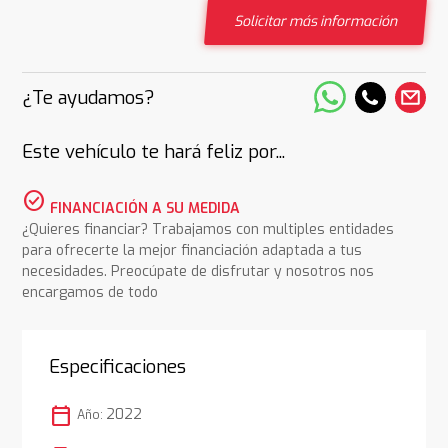
Solicitar más información
¿Te ayudamos?
Este vehículo te hará feliz por...
check_circle
FINANCIACIÓN A SU MEDIDA
¿Quieres financiar? Trabajamos con multiples entidades
para ofrecerte la mejor financiación adaptada a tus
necesidades. Preocúpate de disfrutar y nosotros nos
encargamos de todo
Especificaciones
calendar_today
2022
Año: