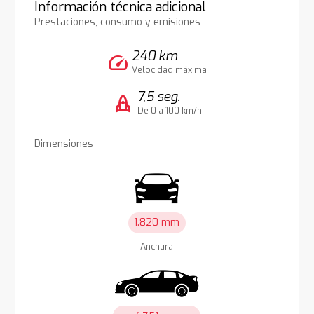
Información técnica adicional
Prestaciones, consumo y emisiones
240 km
speed
Velocidad máxima
7,5 seg.
rocket
De 0 a 100 km/h
Dimensiones
1.820 mm
Anchura