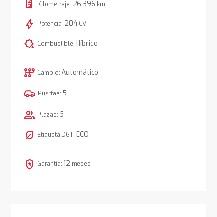
26.396
Kilometraje:
km
bolt
204
Potencia:
CV
comic_bubble
Híbrido
Combustible:
auto_transmission
Automático
Cambio:
5
Puertas:
group
5
Plazas:
nest_eco_leaf
ECO
Etiqueta DGT:
local_police
12
Garantía:
meses