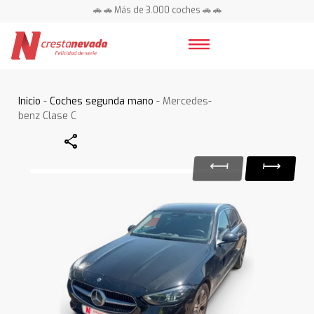
🚗 🚗 Más de 3.000 coches 🚗 🚗
📍 Centros en toda España ⭐
Inicio
-
Coches segunda mano
- Mercedes-
benz Clase C
Share