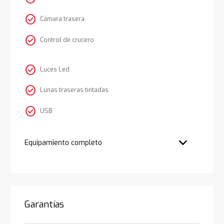
check_circle
Cámara trasera
check_circle
Control de crucero
check_circle
Luces Led
check_circle
Lunas traseras tintadas
check_circle
USB
Equipamiento completo
Garantías