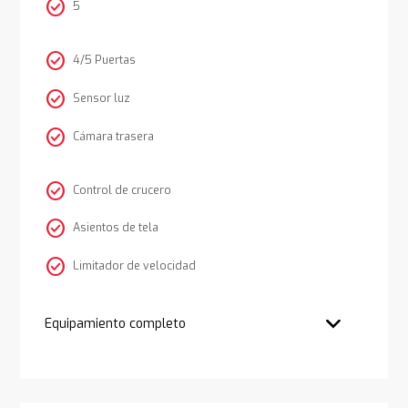
check_circle
5
check_circle
4/5 Puertas
check_circle
Sensor luz
check_circle
Cámara trasera
check_circle
Control de crucero
check_circle
Asientos de tela
check_circle
Limitador de velocidad
Equipamiento completo