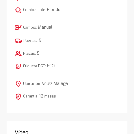
comic_bubble
Híbrido
Combustible:
auto_transmission
Manual
Cambio:
5
Puertas:
group
5
Plazas:
nest_eco_leaf
ECO
Etiqueta DGT:
location_on
Velez Malaga
Ubicación:
local_police
12
Garantía:
meses
Vídeo