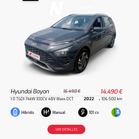
Hyundai Bayon
14.490 €
16.490 €
1.0 TGDI 74kW 100CV 48V Maxx DCT
2022
106.500 km
101 cv
Híbrido
Manual
VER DETALLES