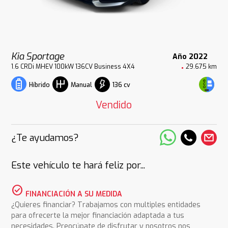
Kia Sportage
Año 2022
1.6 CRDi MHEV 100kW 136CV Business 4X4
29.675 km
136 cv
Híbrido
Manual
Vendido
¿Te ayudamos?
Este vehículo te hará feliz por...
check_circle
FINANCIACIÓN A SU MEDIDA
¿Quieres financiar? Trabajamos con multiples entidades
para ofrecerte la mejor financiación adaptada a tus
necesidades. Preocúpate de disfrutar y nosotros nos