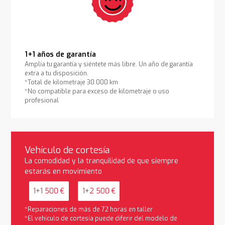
1+1 años de garantía
Amplía tu garantía y siéntete más libre. Un año de garantía
extra a tu disposición.
*Total de kilometraje 30.000 km
*No compatible para exceso de kilometraje o uso
profesional
Vehículo de cortesía
La comodidad y la tranquilidad de que siempre
estarás en movimiento
1+1 500 €
1+2 500 €
*Reparaciones de más de 72 horas en taller
*El vehículo de cortesía puede diferir del modelo de