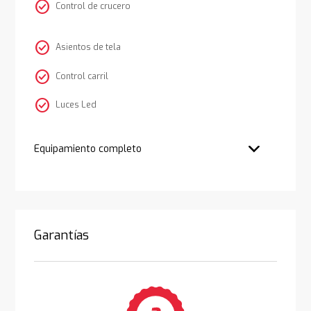
check_circle
Control de crucero
check_circle
Asientos de tela
check_circle
Control carril
check_circle
Luces Led
Equipamiento completo
Garantías