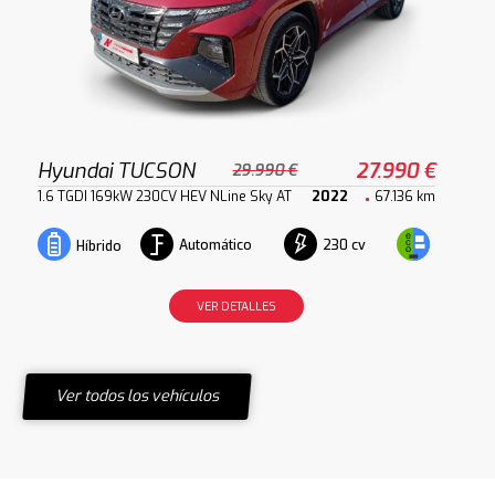
Hyundai TUCSON
27.990 €
29.990 €
1.6 TGDI 169kW 230CV HEV NLine Sky AT
2022
67.136 km
Automático
230 cv
Híbrido
VER DETALLES
Ver todos los vehículos