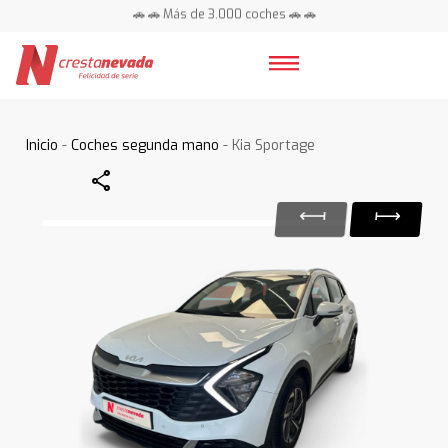
🚗 🚗 Más de 3.000 coches 🚗 🚗
📍 Centros en toda España ⭐
Inicio
-
Coches segunda mano
- Kia Sportage
Share