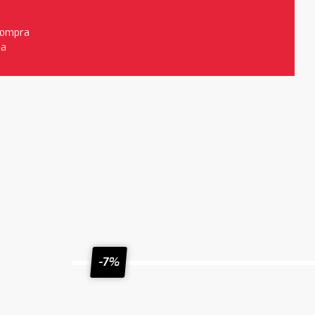
 compra
da
-7%