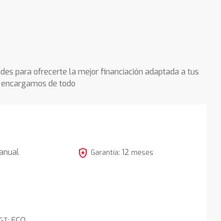
des para ofrecerte la mejor financiación adaptada a tus
os encargamos de todo
local_police
anual
12
Garantía:
meses
5
ECO
DGT: