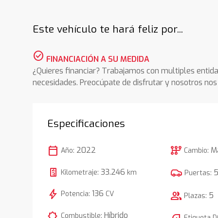
Este vehículo te hará feliz por...
check_circle
FINANCIACIÓN A SU MEDIDA
¿Quieres financiar? Trabajamos con multiples entida
necesidades. Preocúpate de disfrutar y nosotros n
Especificaciones
calendar_today
auto_transmission
2022
M
Año:
Cambio:
33.246
Kilometraje:
km
Puertas:
bolt
136
Potencia:
CV
group
5
Plazas:
comic_bubble
Híbrido
Combustible:
Etiqueta 