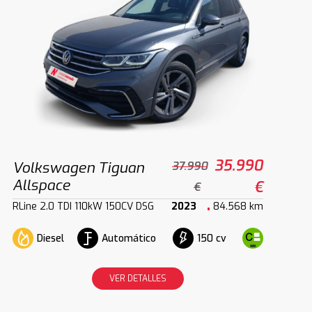
35.990
Volkswagen Tiguan
37.990
Allspace
€
€
RLine 2.0 TDI 110kW 150CV DSG
2023
84.568 km
Diesel
Automático
150 cv
VER DETALLES