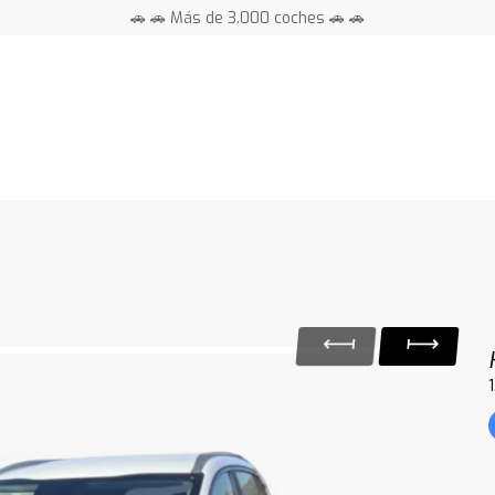
🚗 🚗 Más de 3.000 coches 🚗 🚗
📍 Centros en toda España ⭐