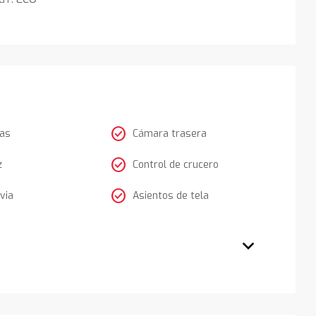
check_circle
tas
Cámara trasera
check_circle
z
Control de crucero
check_circle
via
Asientos de tela