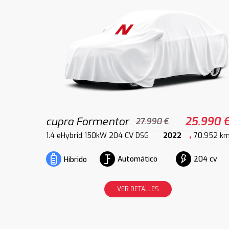
cupra Formentor
25.990 
27.990 €
1.4 eHybrid 150kW 204 CV DSG
2022
70.952 k
Automático
204 cv
Híbrido
VER DETALLES