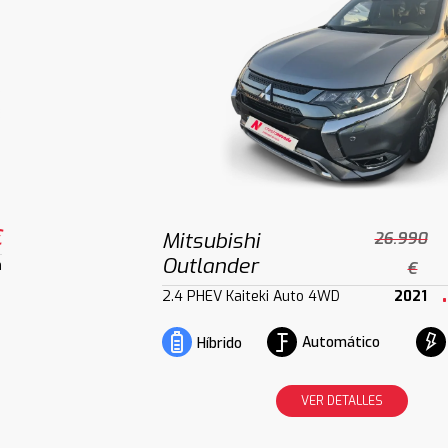
€
Mitsubishi
26.990
Outlander
m
€
2.4 PHEV Kaiteki Auto 4WD
2021
Automático
Híbrido
VER DETALLES